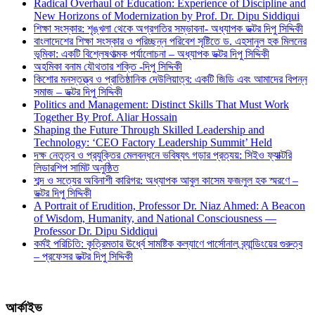
Radical Overhaul of Education: Experience of Discipline and
New Horizons of Modernization by Prof. Dr. Dipu Siddiqui
শিক্ষা সংস্কার: শৃঙ্খলা থেকে অগ্রগতির সম্ভাবনা- অধ্যাপক ডক্টর দিপু সিদ্দিকী
বাংলাদেশের শিক্ষা সংস্কার ও পরিচ্ছন্ন পরিবেশ সৃষ্টিতে ড. এহসানুল হক মিলনের
ভূমিকা: একটি বিশ্লেষণাত্মক পর্যালোচনা – অধ্যাপক ডক্টর দিপু সিদ্দিকী
অহমিকা বনাম যৌথতার শক্তি -দিপু সিদ্দিকী
কিশোর মনস্তত্ত্ব ও প্রাতিষ্ঠানিক দেউলিয়াত্ব: একটি জিডি এবং আমাদের বিপন্ন
সমাজ – ডক্টর দিপু সিদ্দিকী
Politics and Management: Distinct Skills That Must Work
Together By Prof. Aliar Hossain
Shaping the Future Through Skilled Leadership and
Technology: ‘CEO Factory Leadership Summit’ Held
দক্ষ নেতৃত্ব ও প্রযুক্তির মেলবন্ধনে ভবিষ্যৎ গড়ার প্রত্যয়: সিইও ফ্যাক্টরি
লিডারশিপ সামিট অনুষ্ঠিত
শব্দ ও সত্যের অবিনাশী কারিগর: অধ্যাপক আবুল কাসেম ফজলুল হক স্মরণে –
ডক্টর দিপু সিদ্দিকী
A Portrait of Erudition, Professor Dr. Niaz Ahmed: A Beacon
of Wisdom, Humanity, and National Consciousness —
Professor Dr. Dipu Siddiqui
কর্মই পরিচিতি: কৃত্রিমতার ঊর্ধ্বে সামষ্টিক কল্যাণে পার্সোনাল ব্র্যান্ডিংয়ের গুরুত্ব
– প্রফেসর ডক্টর দিপু সিদ্দিকী
আর্কাইভ