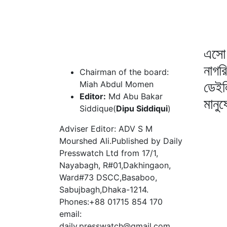
এসো 
নাগর
Chairman of the board:
ডেইল
Miah Abdul Momen
Editor:
Md Abu Bakar
মানু
Siddique(
Dipu Siddiqui
)
Adviser Editor: ADV S M
Mourshed Ali.Published by Daily
Presswatch Ltd from 17/1,
Nayabagh, R#01,Dakhingaon,
Ward#73 DSCC,Basaboo,
Sabujbagh,Dhaka-1214.
Phones:+88 01715 854 170
email:
daily.presswatch@gmail.com