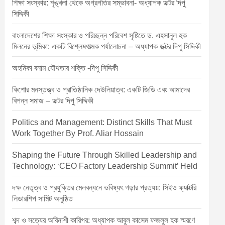
শিক্ষা সংস্কার: শৃঙ্খলা থেকে অগ্রগতির সম্ভাবনা- অধ্যাপক ডক্টর দিপু
সিদ্দিকী
বাংলাদেশের শিক্ষা সংস্কার ও পরিচ্ছন্ন পরিবেশ সৃষ্টিতে ড. এহসানুল হক
মিলনের ভূমিকা: একটি বিশ্লেষণাত্মক পর্যালোচনা – অধ্যাপক ডক্টর দিপু সিদ্দিকী
অহমিকা বনাম যৌথতার শক্তি -দিপু সিদ্দিকী
কিশোর মনস্তত্ত্ব ও প্রাতিষ্ঠানিক দেউলিয়াত্ব: একটি জিডি এবং আমাদের
বিপন্ন সমাজ – ডক্টর দিপু সিদ্দিকী
Politics and Management: Distinct Skills That Must
Work Together By Prof. Aliar Hossain
Shaping the Future Through Skilled Leadership and
Technology: ‘CEO Factory Leadership Summit’ Held
দক্ষ নেতৃত্ব ও প্রযুক্তির মেলবন্ধনে ভবিষ্যৎ গড়ার প্রত্যয়: সিইও ফ্যাক্টরি
লিডারশিপ সামিট অনুষ্ঠিত
শব্দ ও সত্যের অবিনাশী কারিগর: অধ্যাপক আবুল কাসেম ফজলুল হক স্মরণে