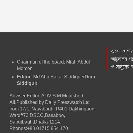
এসো দেশ প্
আন্দোলন গড়
Chairman of the board: Miah Abdul
ও মানুষের
Momen
Editor:
Md Abu Bakar Siddique(
Dipu
Siddiqui
)
Adviser Editor: ADV S M Mourshed
Ali.Published by Daily Presswatch Ltd
from 17/1, Nayabagh, R#01,Dakhingaon,
Ward#73 DSCC,Basaboo,
Sabujbagh,Dhaka-1214.
Phones:+88 01715 854 170