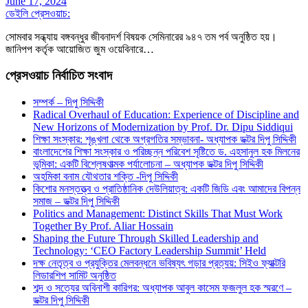
June 17, 2024
ডেইলি প্রেসওয়াচ:
সোমবার সন্ধ্যায় বঙ্গবন্ধুর জীবনাদর্শ বিষয়ক সেমিনারের ৯৪৭ তম পর্ব অনুষ্ঠিত হয়।
জানিপপ কর্তৃক আয়োজিত জুম ওয়েবিনারে…
প্রেসওয়াচ নির্বাচিত সংবাদ
সম্পর্ক – দিপু সিদ্দিকী
Radical Overhaul of Education: Experience of Discipline and
New Horizons of Modernization by Prof. Dr. Dipu Siddiqui
শিক্ষা সংস্কার: শৃঙ্খলা থেকে অগ্রগতির সম্ভাবনা- অধ্যাপক ডক্টর দিপু সিদ্দিকী
বাংলাদেশের শিক্ষা সংস্কার ও পরিচ্ছন্ন পরিবেশ সৃষ্টিতে ড. এহসানুল হক মিলনের
ভূমিকা: একটি বিশ্লেষণাত্মক পর্যালোচনা – অধ্যাপক ডক্টর দিপু সিদ্দিকী
অহমিকা বনাম যৌথতার শক্তি -দিপু সিদ্দিকী
কিশোর মনস্তত্ত্ব ও প্রাতিষ্ঠানিক দেউলিয়াত্ব: একটি জিডি এবং আমাদের বিপন্ন
সমাজ – ডক্টর দিপু সিদ্দিকী
Politics and Management: Distinct Skills That Must Work
Together By Prof. Aliar Hossain
Shaping the Future Through Skilled Leadership and
Technology: ‘CEO Factory Leadership Summit’ Held
দক্ষ নেতৃত্ব ও প্রযুক্তির মেলবন্ধনে ভবিষ্যৎ গড়ার প্রত্যয়: সিইও ফ্যাক্টরি
লিডারশিপ সামিট অনুষ্ঠিত
শব্দ ও সত্যের অবিনাশী কারিগর: অধ্যাপক আবুল কাসেম ফজলুল হক স্মরণে –
ডক্টর দিপু সিদ্দিকী