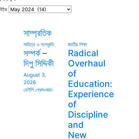
কাইভ
সাম্প্রতিক
সাহিত্য ও সংস্কৃতি
জাতীয়
শিক্ষা
সম্পর্ক –
Radical
দিপু সিদ্দিকী
Overhaul
of
August 3,
Education:
2026
ডেইলি প্রেসওয়াচ:
Experience
of
Discipline
and
New