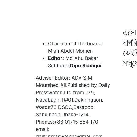
এসো 
নাগর
Chairman of the board:
ডেইল
Miah Abdul Momen
Editor:
Md Abu Bakar
মানু
Siddique(
Dipu Siddiqui
)
Adviser Editor: ADV S M
Mourshed Ali.Published by Daily
Presswatch Ltd from 17/1,
Nayabagh, R#01,Dakhingaon,
Ward#73 DSCC,Basaboo,
Sabujbagh,Dhaka-1214.
Phones:+88 01715 854 170
email:
daily.presswatch@gmail.com