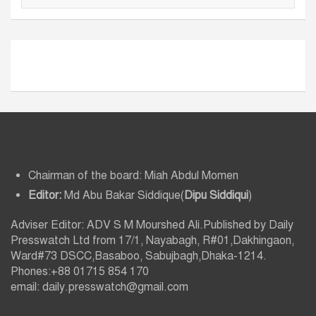
র্কা
ই
ভ
Chairman of the board: Miah Abdul Momen
Editor:
Md Abu Bakar Siddique(
Dipu Siddiqui
)
Adviser Editor: ADV S M Mourshed Ali.Published by Daily
Presswatch Ltd from 17/1, Nayabagh, R#01,Dakhingaon,
Ward#73 DSCC,Basaboo, Sabujbagh,Dhaka-1214.
Phones:+88 01715 854 170
email: daily.presswatch@gmail.com