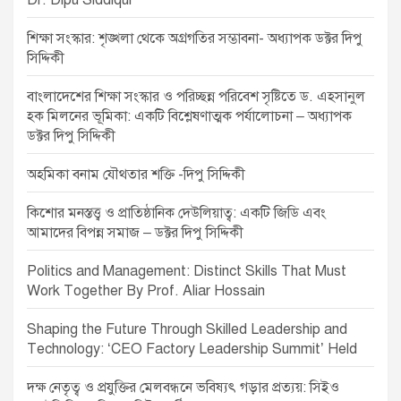
Dr. Dipu Siddiqui
g
শিক্ষা সংস্কার: শৃঙ্খলা থেকে অগ্রগতির সম্ভাবনা- অধ্যাপক ডক্টর দিপু
a
সিদ্দিকী
t
বাংলাদেশের শিক্ষা সংস্কার ও পরিচ্ছন্ন পরিবেশ সৃষ্টিতে ড. এহসানুল
i
হক মিলনের ভূমিকা: একটি বিশ্লেষণাত্মক পর্যালোচনা – অধ্যাপক
o
ডক্টর দিপু সিদ্দিকী
n
অহমিকা বনাম যৌথতার শক্তি -দিপু সিদ্দিকী
কিশোর মনস্তত্ত্ব ও প্রাতিষ্ঠানিক দেউলিয়াত্ব: একটি জিডি এবং
আমাদের বিপন্ন সমাজ – ডক্টর দিপু সিদ্দিকী
Politics and Management: Distinct Skills That Must
Work Together By Prof. Aliar Hossain
Shaping the Future Through Skilled Leadership and
Technology: ‘CEO Factory Leadership Summit’ Held
দক্ষ নেতৃত্ব ও প্রযুক্তির মেলবন্ধনে ভবিষ্যৎ গড়ার প্রত্যয়: সিইও