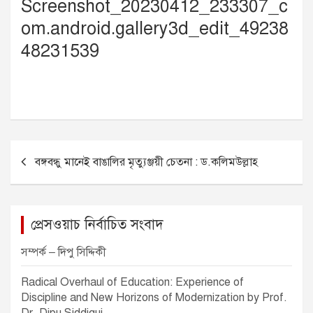
Screenshot_20230412_233307_c
om.android.gallery3d_edit_49238
48231539
P
বঙ্গবন্ধু মানেই বাঙালির মৃত্যুঞ্জয়ী চেতনা : ড.কলিমউল্লাহ
o
s
t
প্রেসওয়াচ নির্বাচিত সংবাদ
n
সম্পর্ক – দিপু সিদ্দিকী
a
v
Radical Overhaul of Education: Experience of
Discipline and New Horizons of Modernization by Prof.
i