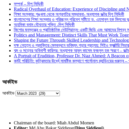
সম্পর্ক – দিপু সিদ্দিকী
Radical Overhaul of Education: Experience of Discipline and 
শিক্ষা সংস্কার: শৃঙ্খলা থেকে অগ্রগতির সম্ভাবনা- অধ্যাপক ডক্টর দিপু সিদ্দিকী
বাংলাদেশের শিক্ষা সংস্কার ও পরিচ্ছন্ন পরিবেশ সৃষ্টিতে ড. এহসানুল হক মিলনের ভূম
অহমিকা বনাম যৌথতার শক্তি -দিপু সিদ্দিকী
কিশোর মনস্তত্ত্ব ও প্রাতিষ্ঠানিক দেউলিয়াত্ব: একটি জিডি এবং আমাদের বিপন্ন সমা
Politics and Management: Distinct Skills That Must Work Toge
Shaping the Future Through Skilled Leadership and Technolo
দক্ষ নেতৃত্ব ও প্রযুক্তির মেলবন্ধনে ভবিষ্যৎ গড়ার প্রত্যয়: সিইও ফ্যাক্টরি লিডার
শব্দ ও সত্যের অবিনাশী কারিগর: অধ্যাপক আবুল কাসেম ফজলুল হক স্মরণে – ডক্টর দ
A Portrait of Erudition, Professor Dr. Niaz Ahmed: A Beacon
কর্মই পরিচিতি: কৃত্রিমতার ঊর্ধ্বে সামষ্টিক কল্যাণে পার্সোনাল ব্র্যান্ডিংয়ের গুরুত্ব –
আর্কাইভ
আর্কাইভ
Chairman of the board: Miah Abdul Momen
Editor:
Md Abu Bakar Siddique(
Dipu Siddiqui
)