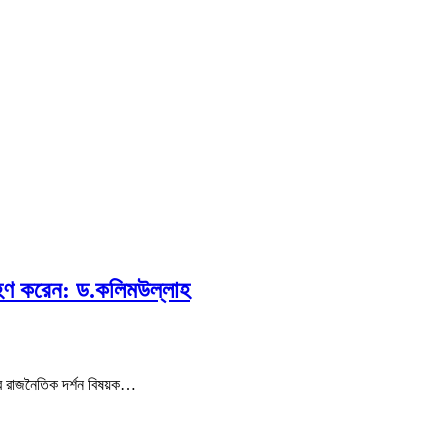
গ্রহণ করেন: ড.কলিমউল্লাহ
ানের রাজনৈতিক দর্শন বিষয়ক…