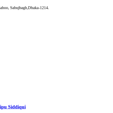
saboo, Sabujbagh,Dhaka-1214.
ipu Siddiqui