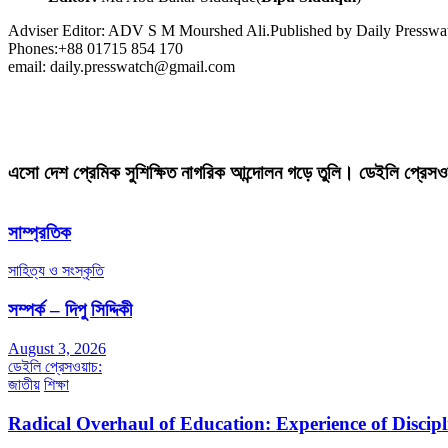
Adviser Editor: ADV S M Mourshed Ali.Published by Daily Press
Phones:+88 01715 854 170
email: daily.presswatch@gmail.com
এসো দেশ প্রেমিক সুশিক্ষিত নাগরিক আন্দোলন গড়ে তুলি। ডেইলি প্রেসও
সাম্প্রতিক
সাহিত্য ও সংস্কৃতি
সম্পর্ক – দিপু সিদ্দিকী
August 3, 2026
ডেইলি প্রেসওয়াচ:
জাতীয়
শিক্ষা
Radical Overhaul of Education: Experience of Discip