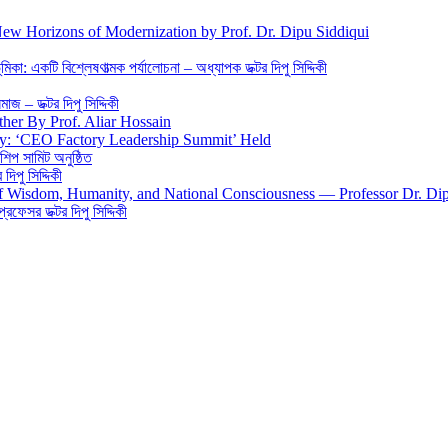
New Horizons of Modernization by Prof. Dr. Dipu Siddiqui
িকা: একটি বিশ্লেষণাত্মক পর্যালোচনা – অধ্যাপক ডক্টর দিপু সিদ্দিকী
জ – ডক্টর দিপু সিদ্দিকী
ther By Prof. Aliar Hossain
gy: ‘CEO Factory Leadership Summit’ Held
শিপ সামিট অনুষ্ঠিত
িপু সিদ্দিকী
 of Wisdom, Humanity, and National Consciousness — Professor Dr. Di
 প্রফেসর ডক্টর দিপু সিদ্দিকী