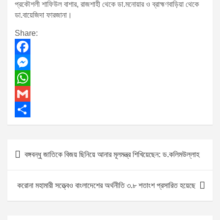
প্রকৌশলী শাফিউল বাশার, রাজশাহী থেকে ডা.মনোয়ার ও ব্রাহ্মণবাড়িয়া থেকে
ডা.বায়েজিদা ফারজানা।
Share:
F
a
M
c
e
W
e
s
h
G
b
s
a
m
S
o
e
t
a
h
P
বঙ্গবন্ধু জাতিকে বিজয় ছিনিয়ে আনার মূলমন্ত্র শিখিয়েছেন: ড.কলিমউল্লাহ
o
n
s
i
a
o
k
g
A
l
r
s
করোনা মহামারী সত্ত্বেও বাংলাদেশের অর্থনীতি ৩.৮ শতাংশ প্রসারিত হয়েছে
e
p
e
t
r
p
n