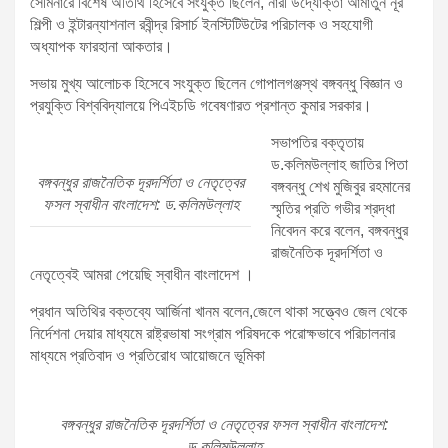
সেমিনারে বিশেষ অতিথি হিসেবে সংযুক্ত ছিলেন, নারী উদ্যোক্তা আমাতুন নূর
শিল্পী ও ইন্টারন্যাশনাল রবীন্দ্র রিসার্চ ইনস্টিটিউটের পরিচালক ও সহযোগী
অধ্যাপক ফারহানা আকতার।
সভায় মুখ্য আলোচক হিসেবে সংযুক্ত ছিলেন গোপালগঞ্জস্থ বঙ্গবন্ধু বিজ্ঞান ও
প্রযুক্তি বিশ্ববিদ্যালয়ে পিএইচডি গবেষণারত প্রশান্ত কুমার সরকার।
সভাপতির বক্তৃতায়
ড.কলিমউল্লাহ জাতির পিতা
বঙ্গবন্ধুর রাজনৈতিক দূরদর্শিতা ও নেতৃত্বের
বঙ্গবন্ধু শেখ মুজিবুর রহমানের
ফসল স্বাধীন বাংলাদেশ: ড.কলিমউল্লাহ
স্মৃতির প্রতি গভীর শ্রদ্ধা
নিবেদন করে বলেন, বঙ্গবন্ধুর
রাজনৈতিক দূরদর্শিতা ও
নেতৃত্বেই আমরা পেয়েছি স্বাধীন বাংলাদেশ ।
প্রধান অতিথির বক্তব্যে আর্জিনা খানম বলেন,জেলে থাকা সত্ত্বেও জেল থেকে
নির্দেশনা দেয়ার মাধ্যমে রাষ্ট্রভাষা সংগ্রাম পরিষদকে পরোক্ষভাবে পরিচালনার
মাধ্যমে প্রতিবাদ ও প্রতিরোধ আয়োজনে ভূমিকা
বঙ্গবন্ধুর রাজনৈতিক দূরদর্শিতা ও নেতৃত্বের ফসল স্বাধীন বাংলাদেশ:
ড.কলিমউল্লাহ