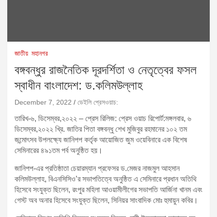
জাতীয়
মহানগর
বঙ্গবন্ধুর রাজনৈতিক দূরদর্শিতা ও নেতৃত্বের ফসল
স্বাধীন বাংলাদেশ: ড.কলিমউল্লাহ
December 7, 2022
ডেইলি প্রেসওয়াচ:
তারিখ-৬, ডিসেম্বর,২০২২ – প্রেস রিলিজ: প্রেস ওয়াচ রিপোর্ট:মঙ্গলবার, ৬
ডিসেম্বর,২০২২ খ্রি. জাতির পিতা বঙ্গবন্ধু শেখ মুজিবুর রহমানের ১০২ তম
জন্মোৎসব উপলক্ষ্যে জানিপপ কর্তৃক আয়োজিত জুম ওয়েবিনারে এক বিশেষ
সেমিনারের ৪৯১তম পর্ব অনুষ্ঠিত হয়।
জানিপপ-এর প্রতিষ্ঠাতা চেয়ারম্যান প্রফেসর ড.মেজর নাজমুল আহসান
কলিমউল্লাহ, বিএনসিসিও’র সভাপতিত্বে অনুষ্ঠিত এ সেমিনারে প্রধান অতিথি
হিসেবে সংযুক্ত ছিলেন, রংপুর মহিলা আওয়ামীলীগের সভাপতি আর্জিনা খানম এবং
গেস্ট অব অনার হিসেবে সংযুক্ত ছিলেন, সিনিয়র সাংবাদিক মোঃ হুমায়ুন কবির।