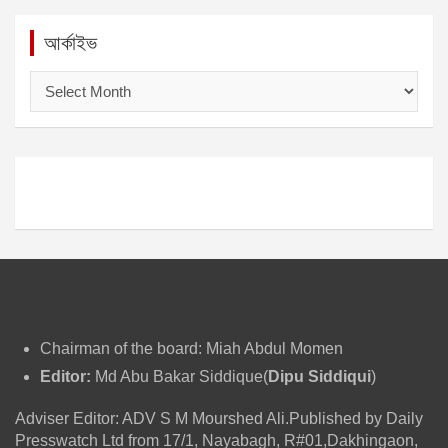
আর্কাইভ
আ
র্কা
ই
ভ
Chairman of the board: Miah Abdul Momen
Editor:
Md Abu Bakar Siddique(
Dipu Siddiqui
)
Adviser Editor: ADV S M Mourshed Ali.Published by Daily
Presswatch Ltd from 17/1, Nayabagh, R#01,Dakhingaon,