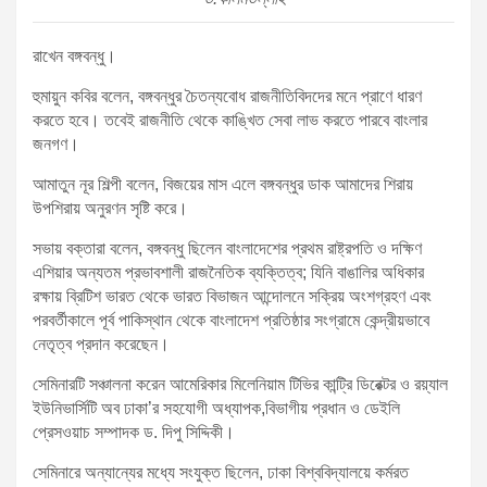
রাখেন বঙ্গবন্ধু।
হুমায়ুন কবির বলেন, বঙ্গবন্ধুর চৈতন্যবোধ রাজনীতিবিদদের মনে প্রাণে ধারণ
করতে হবে। তবেই রাজনীতি থেকে কাঙ্খিত সেবা লাভ করতে পারবে বাংলার
জনগণ।
আমাতুন নূর শিল্পী বলেন, বিজয়ের মাস এলে বঙ্গবন্ধুর ডাক আমাদের শিরায়
উপশিরায় অনুরণন সৃষ্টি করে।
সভায় বক্তারা বলেন, বঙ্গবন্ধু ছিলেন বাংলাদেশের প্রথম রাষ্ট্রপতি ও দক্ষিণ
এশিয়ার অন্যতম প্রভাবশালী রাজনৈতিক ব্যক্তিত্ব; যিনি বাঙালির অধিকার
রক্ষায় ব্রিটিশ ভারত থেকে ভারত বিভাজন আন্দোলনে সক্রিয় অংশগ্রহণ এবং
পরবর্তীকালে পূর্ব পাকিস্থান থেকে বাংলাদেশ প্রতিষ্ঠার সংগ্রামে কেন্দ্রীয়ভাবে
নেতৃত্ব প্রদান করেছেন।
সেমিনারটি সঞ্চালনা করেন আমেরিকার মিলেনিয়াম টিভির কান্ট্রি ডিরেক্টর ও রয়্যাল
ইউনিভার্সিটি অব ঢাকা’র সহযোগী অধ্যাপক,বিভাগীয় প্রধান ও ডেইলি
প্রেসওয়াচ সম্পাদক ড. দিপু সিদ্দিকী।
সেমিনারে অন্যান্যের মধ্যে সংযুক্ত ছিলেন, ঢাকা বিশ্ববিদ্যালয়ে কর্মরত