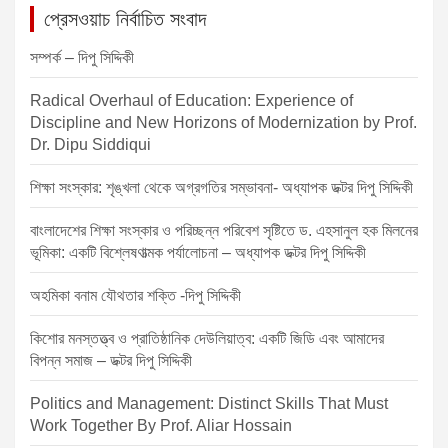
a
প্রেসওয়াচ নির্বাচিত সংবাদ
v
সম্পর্ক – দিপু সিদ্দিকী
i
Radical Overhaul of Education: Experience of
g
Discipline and New Horizons of Modernization by Prof.
a
Dr. Dipu Siddiqui
t
শিক্ষা সংস্কার: শৃঙ্খলা থেকে অগ্রগতির সম্ভাবনা- অধ্যাপক ডক্টর দিপু সিদ্দিকী
i
o
বাংলাদেশের শিক্ষা সংস্কার ও পরিচ্ছন্ন পরিবেশ সৃষ্টিতে ড. এহসানুল হক মিলনের
ভূমিকা: একটি বিশ্লেষণাত্মক পর্যালোচনা – অধ্যাপক ডক্টর দিপু সিদ্দিকী
n
অহমিকা বনাম যৌথতার শক্তি -দিপু সিদ্দিকী
কিশোর মনস্তত্ত্ব ও প্রাতিষ্ঠানিক দেউলিয়াত্ব: একটি জিডি এবং আমাদের
বিপন্ন সমাজ – ডক্টর দিপু সিদ্দিকী
Politics and Management: Distinct Skills That Must
Work Together By Prof. Aliar Hossain