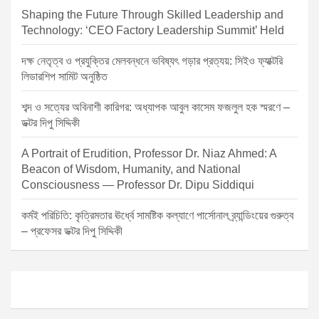
Shaping the Future Through Skilled Leadership and
Technology: ‘CEO Factory Leadership Summit’ Held
দক্ষ নেতৃত্ব ও প্রযুক্তির মেলবন্ধনে ভবিষ্যৎ গড়ার প্রত্যয়: সিইও ফ্যাক্টরি
লিডারশিপ সামিট অনুষ্ঠিত
শব্দ ও সত্যের অবিনাশী কারিগর: অধ্যাপক আবুল কাসেম ফজলুল হক স্মরণে –
ডক্টর দিপু সিদ্দিকী
A Portrait of Erudition, Professor Dr. Niaz Ahmed: A
Beacon of Wisdom, Humanity, and National
Consciousness — Professor Dr. Dipu Siddiqui
কর্মই পরিচিতি: কৃত্রিমতার ঊর্ধ্বে সামষ্টিক কল্যাণে পার্সোনাল ব্র্যান্ডিংয়ের গুরুত্ব
– প্রফেসর ডক্টর দিপু সিদ্দিকী