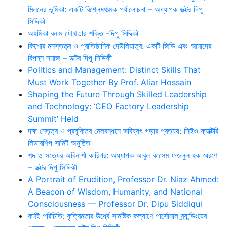
মিলনের ভূমিকা: একটি বিশ্লেষণাত্মক পর্যালোচনা – অধ্যাপক ডক্টর দিপু
সিদ্দিকী
অহমিকা বনাম যৌথতার শক্তি -দিপু সিদ্দিকী
কিশোর মনস্তত্ত্ব ও প্রাতিষ্ঠানিক দেউলিয়াত্ব: একটি জিডি এবং আমাদের
বিপন্ন সমাজ – ডক্টর দিপু সিদ্দিকী
Politics and Management: Distinct Skills That
Must Work Together By Prof. Aliar Hossain
Shaping the Future Through Skilled Leadership
and Technology: ‘CEO Factory Leadership
Summit’ Held
দক্ষ নেতৃত্ব ও প্রযুক্তির মেলবন্ধনে ভবিষ্যৎ গড়ার প্রত্যয়: সিইও ফ্যাক্টরি
লিডারশিপ সামিট অনুষ্ঠিত
শব্দ ও সত্যের অবিনাশী কারিগর: অধ্যাপক আবুল কাসেম ফজলুল হক স্মরণে
– ডক্টর দিপু সিদ্দিকী
A Portrait of Erudition, Professor Dr. Niaz Ahmed:
A Beacon of Wisdom, Humanity, and National
Consciousness — Professor Dr. Dipu Siddiqui
কর্মই পরিচিতি: কৃত্রিমতার ঊর্ধ্বে সামষ্টিক কল্যাণে পার্সোনাল ব্র্যান্ডিংয়ের