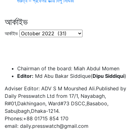
গুরুত্ব – প্রফেসর ডক্টর দিপু সিদ্দিকী
আর্কাইভ
আর্কাইভ
Chairman of the board: Miah Abdul Momen
Editor:
Md Abu Bakar Siddique(
Dipu Siddiqui
)
Adviser Editor: ADV S M Mourshed Ali.Published by
Daily Presswatch Ltd from 17/1, Nayabagh,
R#01,Dakhingaon, Ward#73 DSCC,Basaboo,
Sabujbagh,Dhaka-1214.
Phones:+88 01715 854 170
email: daily.presswatch@gmail.com