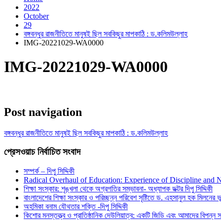
2022
October
29
বঙ্গবন্ধুর রাজনীতিতে মানুষই ছিল সবকিছুর মাপকাঠি : ড.কলিমউল্লাহ
IMG-20221029-WA0000
IMG-20221029-WA0000
Post navigation
বঙ্গবন্ধুর রাজনীতিতে মানুষই ছিল সবকিছুর মাপকাঠি : ড.কলিমউল্লাহ
প্রেসওয়াচ নির্বাচিত সংবাদ
সম্পর্ক – দিপু সিদ্দিকী
Radical Overhaul of Education: Experience of Discipline and 
শিক্ষা সংস্কার: শৃঙ্খলা থেকে অগ্রগতির সম্ভাবনা- অধ্যাপক ডক্টর দিপু সিদ্দিকী
বাংলাদেশের শিক্ষা সংস্কার ও পরিচ্ছন্ন পরিবেশ সৃষ্টিতে ড. এহসানুল হক মিলনের ভূম
অহমিকা বনাম যৌথতার শক্তি -দিপু সিদ্দিকী
কিশোর মনস্তত্ত্ব ও প্রাতিষ্ঠানিক দেউলিয়াত্ব: একটি জিডি এবং আমাদের বিপন্ন সমা