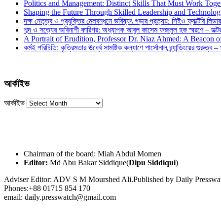
Politics and Management: Distinct Skills That Must Work Toge
Shaping the Future Through Skilled Leadership and Technolo
দক্ষ নেতৃত্ব ও প্রযুক্তির মেলবন্ধনে ভবিষ্যৎ গড়ার প্রত্যয়: সিইও ফ্যাক্টরি লিডার
শব্দ ও সত্যের অবিনাশী কারিগর: অধ্যাপক আবুল কাসেম ফজলুল হক স্মরণে – ডক্টর দ
A Portrait of Erudition, Professor Dr. Niaz Ahmed: A Beacon
কর্মই পরিচিতি: কৃত্রিমতার ঊর্ধ্বে সামষ্টিক কল্যাণে পার্সোনাল ব্র্যান্ডিংয়ের গুরুত্ব –
আর্কাইভ
আর্কাইভ
Chairman of the board: Miah Abdul Momen
Editor:
Md Abu Bakar Siddique(
Dipu Siddiqui
)
Adviser Editor: ADV S M Mourshed Ali.Published by Daily Press
Phones:+88 01715 854 170
email: daily.presswatch@gmail.com