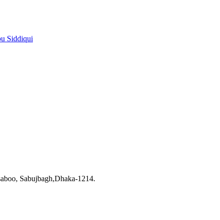
pu Siddiqui
saboo, Sabujbagh,Dhaka-1214.