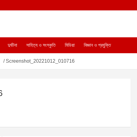
দুর্ঘটনা
সাহিত্য ও সংস্কৃতি
মিডিয়া
বিজ্ঞান ও প্রযুক্তি
াহ
Screenshot_20221012_010716
6