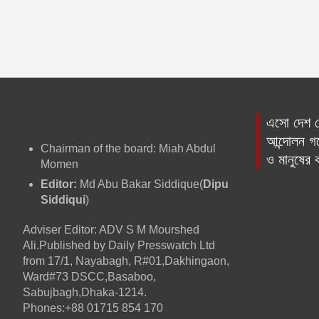
এসো দেশ প্
আন্দোলন গড়
Chairman of the board: Miah Abdul
ও মানুষের
Momen
Editor:
Md Abu Bakar Siddique(
Dipu
Siddiqui
)
Adviser Editor: ADV S M Mourshed
Ali.Published by Daily Presswatch Ltd
from 17/1, Nayabagh, R#01,Dakhingaon,
Ward#73 DSCC,Basaboo,
Sabujbagh,Dhaka-1214.
Phones:+88 01715 854 170