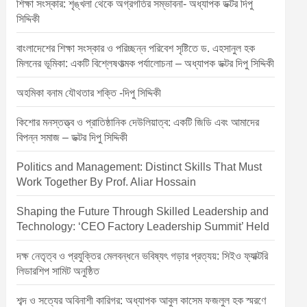
শিক্ষা সংস্কার: শৃঙ্খলা থেকে অগ্রগতির সম্ভাবনা- অধ্যাপক ডক্টর দিপু
সিদ্দিকী
বাংলাদেশের শিক্ষা সংস্কার ও পরিচ্ছন্ন পরিবেশ সৃষ্টিতে ড. এহসানুল হক
মিলনের ভূমিকা: একটি বিশ্লেষণাত্মক পর্যালোচনা – অধ্যাপক ডক্টর দিপু সিদ্দিকী
অহমিকা বনাম যৌথতার শক্তি -দিপু সিদ্দিকী
কিশোর মনস্তত্ত্ব ও প্রাতিষ্ঠানিক দেউলিয়াত্ব: একটি জিডি এবং আমাদের
বিপন্ন সমাজ – ডক্টর দিপু সিদ্দিকী
Politics and Management: Distinct Skills That Must
Work Together By Prof. Aliar Hossain
Shaping the Future Through Skilled Leadership and
Technology: ‘CEO Factory Leadership Summit’ Held
দক্ষ নেতৃত্ব ও প্রযুক্তির মেলবন্ধনে ভবিষ্যৎ গড়ার প্রত্যয়: সিইও ফ্যাক্টরি
লিডারশিপ সামিট অনুষ্ঠিত
শব্দ ও সত্যের অবিনাশী কারিগর: অধ্যাপক আবুল কাসেম ফজলুল হক স্মরণে