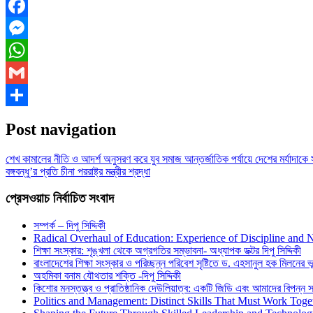
Facebook
Messenger
WhatsApp
Gmail
Share
Post navigation
শেখ কামালের নীতি ও আদর্শ অনুসরণ করে যুব সমাজ আন্তর্জাতিক পর্যায়ে দেশের মর্যাদাকে সম
বঙ্গবন্ধু’র প্রতি চীনা পররাষ্ট্র মন্ত্রীর শ্রদ্ধা
প্রেসওয়াচ নির্বাচিত সংবাদ
সম্পর্ক – দিপু সিদ্দিকী
Radical Overhaul of Education: Experience of Discipline and 
শিক্ষা সংস্কার: শৃঙ্খলা থেকে অগ্রগতির সম্ভাবনা- অধ্যাপক ডক্টর দিপু সিদ্দিকী
বাংলাদেশের শিক্ষা সংস্কার ও পরিচ্ছন্ন পরিবেশ সৃষ্টিতে ড. এহসানুল হক মিলনের ভূম
অহমিকা বনাম যৌথতার শক্তি -দিপু সিদ্দিকী
কিশোর মনস্তত্ত্ব ও প্রাতিষ্ঠানিক দেউলিয়াত্ব: একটি জিডি এবং আমাদের বিপন্ন সমা
Politics and Management: Distinct Skills That Must Work Toge