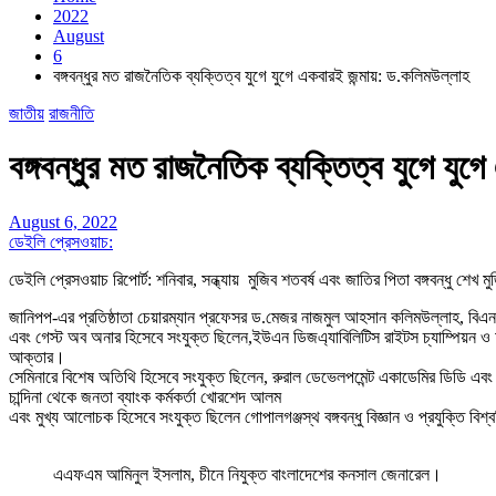
2022
August
6
বঙ্গবন্ধুর মত রাজনৈতিক ব্যক্তিত্ব যুগে যুগে একবারই জন্মায়: ড.কলিমউল্লাহ
জাতীয়
রাজনীতি
বঙ্গবন্ধুর মত রাজনৈতিক ব্যক্তিত্ব যুগে যুগ
August 6, 2022
ডেইলি প্রেসওয়াচ:
ডেইলি প্রেসওয়াচ রিপোর্ট: শনিবার, সন্ধ্যায় মুজিব শতবর্ষ এবং জাতির পিতা বঙ্গবন্ধু শ
জানিপপ-এর প্রতিষ্ঠাতা চেয়ারম্যান প্রফেসর ড.মেজর নাজমুল আহসান কলিমউল্লাহ, বিএন
এবং গেস্ট অব অনার হিসেবে সংযুক্ত ছিলেন,ইউএন ডিজএ্যাবিলিটিস রাইটস চ্যাম্পিয়ন ও অন
আক্তার।
সেমিনারে বিশেষ অতিথি হিসেবে সংযুক্ত ছিলেন, রুরাল ডেভেলপমেন্ট একাডেমির ডিডি এবং 
চান্দিনা থেকে জনতা ব্যাংক কর্মকর্তা খোরশেদ আলম
এবং মুখ্য আলোচক হিসেবে সংযুক্ত ছিলেন গোপালগঞ্জস্থ বঙ্গবন্ধু বিজ্ঞান ও প্রযুক্তি বিশ
এএফএম আমিনুল ইসলাম, চীনে নিযুক্ত বাংলাদেশের কনসাল জেনারেল।