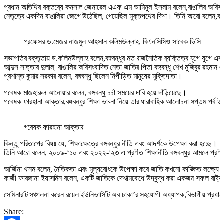
প্রধান অতিথির বক্তব্যে কনসাল জেনারেল এএফ এম আমিনুল ইসলাম বলেন,বাঙালির অবিসংবাদিত
নেতৃত্বে একদিন বাঙালিরা জেগে উঠেছিল, পেয়েছিল মুক্তপথের দিশা। তিনি আরো বলেন,বঙ্
প্রফেসর ড.মেজর নাজমুল আহসান কলিমউল্লাহ, বিএনসিসিও সাবেক ভিসি
সভাপতির বক্তৃতায় ড.কলিমউল্লাহ বলেন,বঙ্গবন্ধুর মত রাজনৈতিক ব্যক্তিত্ব যুগে যুগে একব
আব্দুস সাত্তার দুলাল, বাঙালির অবিসংবাদিত নেতা জাতির পিতা বঙ্গবন্ধু শেখ মুজিবুর রহমা
প্রশান্ত কুমার সরকার বলেন, বঙ্গবন্ধু ছিলেন নিপীড়িত মানুষের মুক্তিদাতা।
গবেষক মাজহারুল আনোয়ার বলেন, বঙ্গবন্ধু চর্চা সময়ের দাবি হয়ে দাঁড়িয়েছে।
গবেষক ফারহানা আক্তার,বঙ্গবন্ধুর শিক্ষা ভাবনা নিয়ে তার ধারাবাহিক আলোচনা সপ্তম পর্ব উপ
গবেষক ফারহানা আক্তার
কিন্তু পরিতাপের বিষয় যে, শিক্ষাক্ষেত্রে বঙ্গবন্ধুর নীতি এবং আদর্শকে উপেক্ষা করা হচ্ছে।
তিনি আরো বলেন, ২০০৯-‘১০ এবং ২০২২-‘২৩ এ প্রণীত শিক্ষানীতি বঙ্গবন্ধুর আমলে প্রণীত শ
আর্জিনা খানম বলেন, নৈতিকতা এবং মূল্যবোধকে উপেক্ষা করে জাতি কখনো কাঙ্ক্ষিত লক্ষ্যে
কাজী ফারজানা ইয়াসমিন বলেন, একটি জাতিকে দেশাত্মবোধে উদ্বুদ্ধ করা একজন সফল রাষ্ট
সেমিনারটি সঞ্চালনা করেন রয়েল ইউনিভার্সিটি অব ঢাকা’র সহযোগী অধ্যাপক,বিভাগীয় প্রধ
Share: