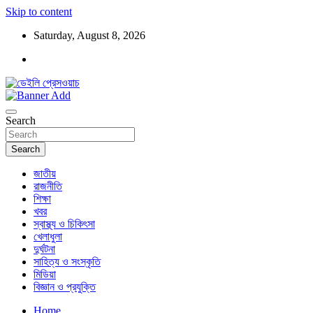
Skip to content
Saturday, August 8, 2026
ডেইলি প্রেসওয়াচ মুক্তিযুদ্ধের চেতনায় উদ্বুদ্ধ মুখপত্র
ডেইলি প্রেসওয়াচ
Search
Search
জাতীয়
রাজনীতি
শিক্ষা
খবর
স্বাস্থ্য ও চিকিৎসা
খেলাধুলা
দুর্ঘটনা
সাহিত্য ও সংস্কৃতি
মিডিয়া
বিজ্ঞান ও প্রযুক্তি
Home