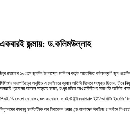
ে একবারই জন্মায়: ড.কলিমউল্লাহ
েখ মুজিবুর রহমান’র ১০২তম জন্মদিন উপলক্ষ্যে জানিপপ কর্তৃক আয়োজিত বর্ষকালব্যপী জুম ওয়ে
সিসিও’র সভাপতিত্বে অনুষ্ঠিত এ সেমিনারে প্রধান অতিথি হিসেবে সংযুক্ত ছিলেন, চীনে 
ারারি প্রফেসর আবদুস সাত্তার দুলাল, রংপুর মহিলা আওয়ামীলীগের সভাপতি আর্জিনা খানম ও ই
পিএইচডি ফেলো মো.মাজহারুল আনোয়ার, ফারইস্ট ইন্টারন্যাশনাল ইউনিভার্সিটির ইংরেজি বিভ
্ববিদ্যালয়ের বঙ্গবন্ধু ইনস্টিটিউট অব লিবারেশন ওয়ার এন্ড বাংলাদেশ স্টাডিজ’র অধীনে পি