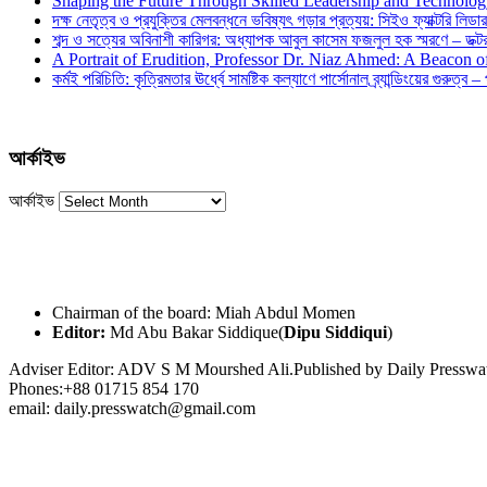
Shaping the Future Through Skilled Leadership and Technolo
দক্ষ নেতৃত্ব ও প্রযুক্তির মেলবন্ধনে ভবিষ্যৎ গড়ার প্রত্যয়: সিইও ফ্যাক্টরি লিডার
শব্দ ও সত্যের অবিনাশী কারিগর: অধ্যাপক আবুল কাসেম ফজলুল হক স্মরণে – ডক্টর দ
A Portrait of Erudition, Professor Dr. Niaz Ahmed: A Beacon
কর্মই পরিচিতি: কৃত্রিমতার ঊর্ধ্বে সামষ্টিক কল্যাণে পার্সোনাল ব্র্যান্ডিংয়ের গুরুত্ব –
আর্কাইভ
আর্কাইভ
Chairman of the board: Miah Abdul Momen
Editor:
Md Abu Bakar Siddique(
Dipu Siddiqui
)
Adviser Editor: ADV S M Mourshed Ali.Published by Daily Press
Phones:+88 01715 854 170
email: daily.presswatch@gmail.com