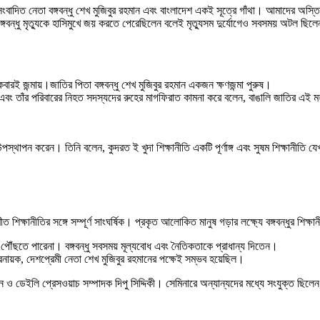
 নেতা বঙ্গবন্ধু শেখ মুজিবুর রহমান এবং বাংলাদেশ একই সূত্রে গাঁথা। আমাদের অস্তিত্বে
গবন্ধু মৃত্যুকে হাসিমুখে জয় করতে পেরেছিলেন বলেই মৃত্যুসম দুর্যোগেও সবসময় অটল ছিল
ারই জন্মায়।জাতির পিতা বঙ্গবন্ধু শেখ মুজিবুর রহমান একজন ক্ষণজন্মা পুরুষ।
ন এবং তাঁর পরিবারের নিহত সদস্যদের রুহের মাগফিরাত কামনা করে বলেন, বাঙালি জাতির এই মহা
স্থাপন করেন। তিনি বলেন, কুদরত ই খুদা শিক্ষানীতি একটি পূর্ণাঙ্গ এবং সুষম শিক্ষানীতি যেখ
িক্ষানীতির সঙ্গে সম্পূর্ণ সাংঘর্ষিক। প্রকৃত আলোকিত মানুষ গড়ার লক্ষ্যে বঙ্গবন্ধুর শ
 পৌঁছতে পারেনা। বঙ্গবন্ধু সবসময় মূল্যবোধ এবং নৈতিকতাকে প্রাধান্য দিতেন।
্রনায়ক, দেশপ্রেমী নেতা শেখ মুজিবুর রহমানের পক্ষেই সম্ভব হয়েছিল।
ান ও ডেইলি প্রেসওয়াচ সম্পাদক দিপু সিদ্দিকী। সেমিনারে অন্যান্যদের মধ্যে সংযুক্ত ছি