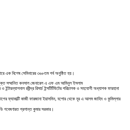
বিনারে এক বিশেষ সেমিনারের ৩৬৮তম পর্ব অনুষ্ঠিত হয়।
নিযুক্ত সম্মানিত কনসাল জেনারেল এ এফ এম আমিনুল ইসলাম
ন্টারন্যাশনাল রবীন্দ্র রিসার্চ ইন্সটিটিউটের পরিচালক ও সহযোগী অধ্যাপক ফারহানা
াগের ফ্যাকাল্টি কাজী ফারজানা ইয়াসমিন, যশোর থেকে নূর এ আলম জাহিদ ও কুমিল্লার
এইচডি গবেষণারত প্রশান্ত কুমার সরকার।