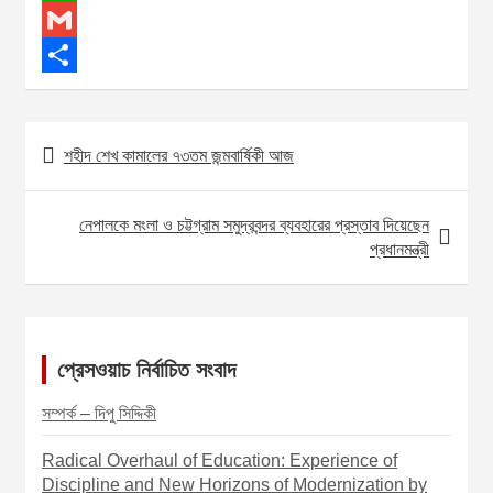
c
e
W
e
s
h
G
b
s
a
m
S
o
e
t
a
h
শহীদ শেখ কামালের ৭৩তম জন্মবার্ষিকী আজ
P
o
n
s
i
a
o
k
g
A
l
r
নেপালকে মংলা ও চট্টগ্রাম সমুদ্রবন্দর ব্যবহারের প্রস্তাব দিয়েছেন
s
e
p
e
প্রধানমন্ত্রী
t
r
p
n
a
প্রেসওয়াচ নির্বাচিত সংবাদ
v
i
সম্পর্ক – দিপু সিদ্দিকী
g
Radical Overhaul of Education: Experience of
a
Discipline and New Horizons of Modernization by