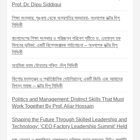
t
Prof. Dr. Dipu Siddiqui
i
শিক্ষা সংস্কার: শৃঙ্খলা থেকে অগ্রগতির সম্ভাবনা- অধ্যাপক ডক্টর দিপু
o
সিদ্দিকী
n
বাংলাদেশের শিক্ষা সংস্কার ও পরিচ্ছন্ন পরিবেশ সৃষ্টিতে ড. এহসানুল হক
মিলনের ভূমিকা: একটি বিশ্লেষণাত্মক পর্যালোচনা – অধ্যাপক ডক্টর দিপু
সিদ্দিকী
অহমিকা বনাম যৌথতার শক্তি -দিপু সিদ্দিকী
কিশোর মনস্তত্ত্ব ও প্রাতিষ্ঠানিক দেউলিয়াত্ব: একটি জিডি এবং আমাদের
বিপন্ন সমাজ – ডক্টর দিপু সিদ্দিকী
Politics and Management: Distinct Skills That Must
Work Together By Prof. Aliar Hossain
Shaping the Future Through Skilled Leadership and
Technology: ‘CEO Factory Leadership Summit’ Held
দক্ষ নেতৃত্ব ও প্রযুক্তির মেলবন্ধনে ভবিষ্যৎ গড়ার প্রত্যয়: সিইও ফ্যাক্টরি