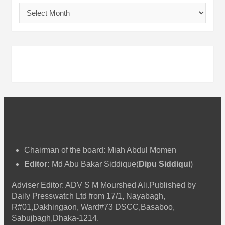
আ
র্কা
ই
ভ
Chairman of the board: Miah Abdul Momen
Editor:
Md Abu Bakar Siddique(
Dipu Siddiqui
)
Adviser Editor: ADV S M Mourshed Ali.Published by
Daily Presswatch Ltd from 17/1, Nayabagh,
R#01,Dakhingaon, Ward#73 DSCC,Basaboo,
Sabujbagh,Dhaka-1214.