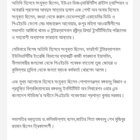
অতিথি হিসেবে সংযুক্ত ছিলেন, ইউএন ডিজএ্যাবিলিটিস রাইটস চ্যাম্পিয়ন ও
অনারারি প্রফেসর আবদুস সাত্তার দুলাল এবং গেস্ট অব অনার হিসেবে
সংযুক্ত ছিলেন, বগুড়া থেকে রুরাল ডেভেলপমেন্ট একাডেমির ডিডি ও
পিএইচডি ফেলো মোঃ মাজহারুল আনোয়ার, রংপুর মহিলা আওয়ামীলীগের
সভাপতি আর্জিনা খানম ও ইন্টারন্যাশনাল রবীন্দ্র রিসার্চ ইন্সটিটিউটের পরিচালক
ও সহযোগী অধ্যাপক ফারহানা আক্তার।
সেমিনারে বিশেষ অতিথি হিসেবে সংযুক্ত ছিলেন, ফারইস্ট ইন্টারন্যাশনাল
ইউনিভার্সিটির ইংরেজি বিভাগের ফ্যাকাল্টি কাজী ফারজানা ইয়াসমিন,
নীলফামারীর জলঢাকা থেকে পিএইচডি গবেষক ফাতেমা তুজ জোহরা ও
কুমিল্লার চান্দিনা থেকে জনতা ব্যাংক কর্মকর্তা খোরশেদ আলম।
এবং মুখ্য আলোচক হিসেবে সংযুক্ত ছিলেন গোপালগঞ্জস্থ বঙ্গবন্ধু বিজ্ঞান ও
প্রযুক্তি বিশ্ববিদ্যালয়ের বঙ্গবন্ধু ইনস্টিটিউট অব লিবারেশন ওয়ার এন্ড
বাংলাদেশ স্টাডিজ’র অধীনে পিএইচডি গবেষণারত প্রশান্ত কুমার সরকার।
সভাপতির বক্তৃতায় ড.কলিমউল্লাহ বলেন,জাতির পিতা বঙ্গবন্ধু শেখ মুজিবুর
রহমান ছিলেন ত্রিকালদর্শী।