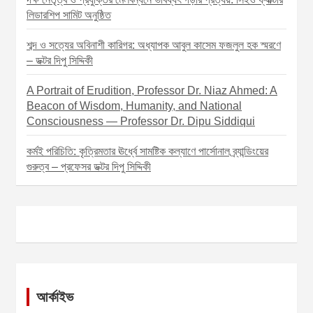
লিডারশিপ সামিট অনুষ্ঠিত
শব্দ ও সত্যের অবিনাশী কারিগর: অধ্যাপক আবুল কাসেম ফজলুল হক স্মরণে
– ডক্টর দিপু সিদ্দিকী
A Portrait of Erudition, Professor Dr. Niaz Ahmed: A
Beacon of Wisdom, Humanity, and National
Consciousness — Professor Dr. Dipu Siddiqui
কর্মই পরিচিতি: কৃত্রিমতার ঊর্ধ্বে সামষ্টিক কল্যাণে পার্সোনাল ব্র্যান্ডিংয়ের
গুরুত্ব – প্রফেসর ডক্টর দিপু সিদ্দিকী
আর্কাইভ