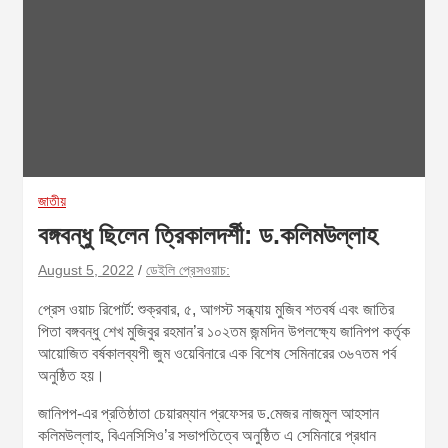
জাতীয়
বঙ্গবন্ধু ছিলেন ত্রিকালদর্শী: ড.কলিমউল্লাহ
August 5, 2022
ডেইলি প্রেসওয়াচ:
প্রেস ওয়াচ রিপোর্ট: শুক্রবার, ৫, আগস্ট সন্ধ্যায় মুজিব শতবর্ষ এবং জাতির
পিতা বঙ্গবন্ধু শেখ মুজিবুর রহমান’র ১০২তম জন্মদিন উপলক্ষ্যে জানিপপ কর্তৃক
আয়োজিত বর্ষকালব্যপী জুম ওয়েবিনারে এক বিশেষ সেমিনারের ৩৬৭তম পর্ব
অনুষ্ঠিত হয়।
জানিপপ-এর প্রতিষ্ঠাতা চেয়ারম্যান প্রফেসর ড.মেজর নাজমুল আহসান
কলিমউল্লাহ, বিএনসিসিও’র সভাপতিত্বে অনুষ্ঠিত এ সেমিনারে প্রধান