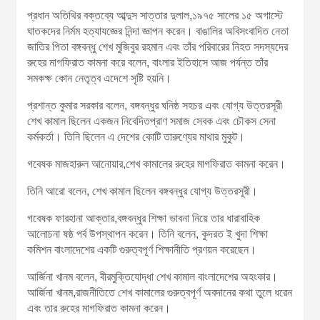
প্রধান অতিথির বক্তব্যে আব্দুস সাত্তার দুলাল,১৯৭৫ সালের ১৫ অগাস্টে
ঘাতকদের নির্মম হত্যাযজ্ঞের নিন্দা জ্ঞাপন করেন। বাঙালির অবিসংবাদিত নেতা
জাতির পিতা বঙ্গবন্ধু শেখ মুজিবুর রহমান এবং তাঁর পরিবারের নিহত সদস্যদের
রুহের মাগফিরাত কামনা করে বলেন, বাংলার ইতিহাসে আজ পর্যন্ত তাঁর
সমকক্ষ কোন নেতৃত্ব এদেশে সৃষ্টি হয়নি।
প্রশান্ত কুমার সরকার বলেন, বঙ্গবন্ধুর ঘনিষ্ঠ সহচর এবং যোগ্য উত্তরসূরী
শেখ কামাল ছিলেন একজন নিবেদিতপ্রাণ সমাজ সেবক এবং চৌকস সেনা
কর্মকর্তা। তিনি ছিলেন এ দেশের কোটি তারুণ্যের মাথার মুকুট।
গবেষক মাজহারুল আনোয়ার,শেখ কামালের রুহের মাগফিরাত কামনা করেন।
তিনি আরো বলেন, শেখ কামাল ছিলেন বঙ্গবন্ধুর যোগ্য উত্তরসূরী।
গবেষক ফারহানা আক্তার,বঙ্গবন্ধুর শিক্ষা ভাবনা নিয়ে তার ধারাবাহিক
আলোচনা ষষ্ঠ পর্ব উপস্থাপন করেন। তিনি বলেন, কুদরত ই খুদা শিক্ষা
কমিশন বাংলাদেশের একটি গুরুত্বপূর্ণ শিক্ষানীতি প্রণয়ন করেছেন।
আর্জিনা খানম বলেন, বীরমুক্তিযোদ্ধা শেখ কামাল বাংলাদেশের অহংকার।
আর্জিনা খানম,রাজনীতিতে শেখ কামালের গুরুত্বপূর্ণ অবদানের কথা তুলে ধরেন
এবং তার রুহের মাগফিরাত কামনা করেন।