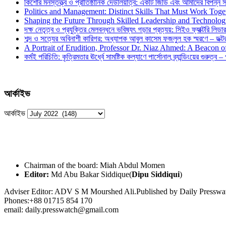
কিশোর মনস্তত্ত্ব ও প্রাতিষ্ঠানিক দেউলিয়াত্ব: একটি জিডি এবং আমাদের বিপন্ন সমা
Politics and Management: Distinct Skills That Must Work Toge
Shaping the Future Through Skilled Leadership and Technolo
দক্ষ নেতৃত্ব ও প্রযুক্তির মেলবন্ধনে ভবিষ্যৎ গড়ার প্রত্যয়: সিইও ফ্যাক্টরি লিডার
শব্দ ও সত্যের অবিনাশী কারিগর: অধ্যাপক আবুল কাসেম ফজলুল হক স্মরণে – ডক্টর দ
A Portrait of Erudition, Professor Dr. Niaz Ahmed: A Beacon
কর্মই পরিচিতি: কৃত্রিমতার ঊর্ধ্বে সামষ্টিক কল্যাণে পার্সোনাল ব্র্যান্ডিংয়ের গুরুত্ব –
আর্কাইভ
আর্কাইভ
Chairman of the board: Miah Abdul Momen
Editor:
Md Abu Bakar Siddique(
Dipu Siddiqui
)
Adviser Editor: ADV S M Mourshed Ali.Published by Daily Press
Phones:+88 01715 854 170
email: daily.presswatch@gmail.com