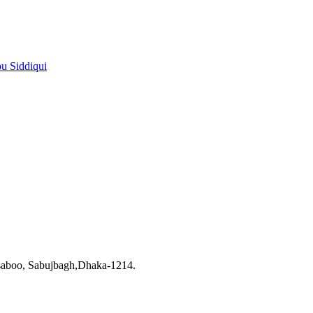
pu Siddiqui
saboo, Sabujbagh,Dhaka-1214.