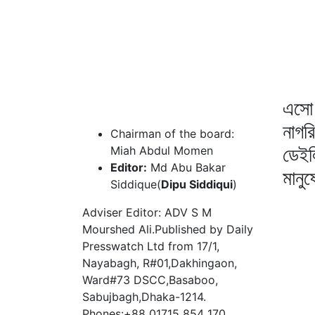
এসো 
নাগর
Chairman of the board:
ডেইল
Miah Abdul Momen
Editor:
Md Abu Bakar
মানু
Siddique(
Dipu Siddiqui
)
Adviser Editor: ADV S M
Mourshed Ali.Published by Daily
Presswatch Ltd from 17/1,
Nayabagh, R#01,Dakhingaon,
Ward#73 DSCC,Basaboo,
Sabujbagh,Dhaka-1214.
Phones:+88 01715 854 170