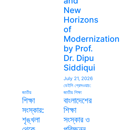
and
New
Horizons
of
Modernization
by Prof.
Dr. Dipu
Siddiqui
July 21, 2026
ডেইলি প্রেসওয়াচ:
জাতীয়
জাতীয়
শিক্ষা
শিক্ষা
বাংলাদেশের
সংস্কার:
শিক্ষা
শৃঙ্খলা
সংস্কার ও
থেকে
পরিচ্ছন্ন