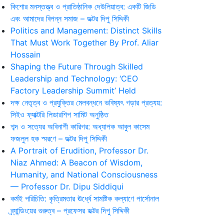
কিশোর মনস্তত্ত্ব ও প্রাতিষ্ঠানিক দেউলিয়াত্ব: একটি জিডি
এবং আমাদের বিপন্ন সমাজ – ডক্টর দিপু সিদ্দিকী
Politics and Management: Distinct Skills
That Must Work Together By Prof. Aliar
Hossain
Shaping the Future Through Skilled
Leadership and Technology: ‘CEO
Factory Leadership Summit’ Held
দক্ষ নেতৃত্ব ও প্রযুক্তির মেলবন্ধনে ভবিষ্যৎ গড়ার প্রত্যয়:
সিইও ফ্যাক্টরি লিডারশিপ সামিট অনুষ্ঠিত
শব্দ ও সত্যের অবিনাশী কারিগর: অধ্যাপক আবুল কাসেম
ফজলুল হক স্মরণে – ডক্টর দিপু সিদ্দিকী
A Portrait of Erudition, Professor Dr.
Niaz Ahmed: A Beacon of Wisdom,
Humanity, and National Consciousness
— Professor Dr. Dipu Siddiqui
কর্মই পরিচিতি: কৃত্রিমতার ঊর্ধ্বে সামষ্টিক কল্যাণে পার্সোনাল
ব্র্যান্ডিংয়ের গুরুত্ব – প্রফেসর ডক্টর দিপু সিদ্দিকী