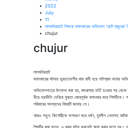
2022
July
11
লালমনিরহাটে শিশুকে বলাৎকারের অভিযোগ ‘ছোট হুজুরের’ বি
chujur
chujur
লালমনিরহাট
বলাৎকারের ঘটনায় ভুক্তভোগীর বাবা বাদী হয়ে পাটগ্রাম থানায় 
অভিযোগপত্রে উল্লেখ করা হয়, মাদরাসায় ভর্তি হওয়ার পর থেক
ধীরে ভয়ভীতি দেখিয়ে মুক্তা জোরপূর্বক বলাৎকার করে শিশুটিকে।
পরিবারের সদস্যদের বিষয়টি জানায় সে।
আরও পড়ুন: কিশোরীকে অপহরণ করে ধর্ষণ, যুবলীগ নেতাসহ আটক
শিশুটির বাবা বলেন, এ রকম ঘটনা কখনোই ক্ষমা করার মতো নয়