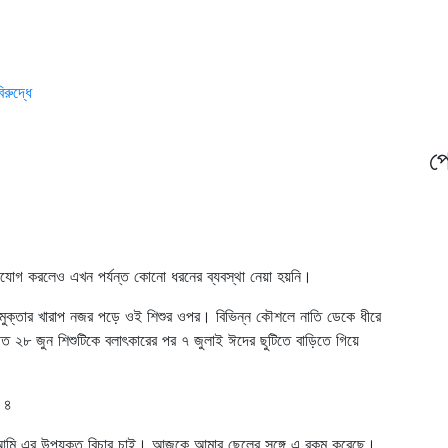
রুদ্ধে
প্
অভিযোগ করলেও এখন পর্যন্ত কোনো ধরনের ব্যবস্থা নেয়া হয়নি।
ে মুক্তার খারাপ নজর পড়ে ওই শিশুর ওপর। বিভিন্ন কৌশলে নাতি ডেকে ধীরে
 গত ২৮ জুন শিশুটিকে বলাৎকারের পর ৭ জুলাই ঈদের ছুটিতে বাড়িতে গিয়ে
 ৪
। আমি এর উপযুক্ত বিচার চাই। আজকে আমার ছেলের সঙ্গে এ রকম করেছে।