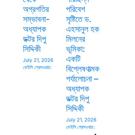
অগ্রগতির
পরিবেশ
সম্ভাবনা-
সৃষ্টিতে ড.
অধ্যাপক
এহসানুল হক
ডক্টর দিপু
মিলনের
সিদ্দিকী
ভূমিকা:
একটি
July 21, 2026
বিশ্লেষণাত্মক
ডেইলি প্রেসওয়াচ:
পর্যালোচনা –
অধ্যাপক
ডক্টর দিপু
সিদ্দিকী
July 21, 2026
ডেইলি প্রেসওয়াচ: