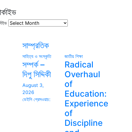
র্কাইভ
কাইভ
সাম্প্রতিক
সাহিত্য ও সংস্কৃতি
জাতীয়
শিক্ষা
সম্পর্ক –
Radical
দিপু সিদ্দিকী
Overhaul
of
August 3,
Education:
2026
ডেইলি প্রেসওয়াচ:
Experience
of
Discipline