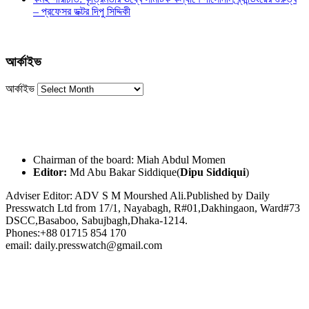
– প্রফেসর ডক্টর দিপু সিদ্দিকী
আর্কাইভ
আর্কাইভ
Chairman of the board: Miah Abdul Momen
Editor:
Md Abu Bakar Siddique(
Dipu Siddiqui
)
Adviser Editor: ADV S M Mourshed Ali.Published by Daily
Presswatch Ltd from 17/1, Nayabagh, R#01,Dakhingaon, Ward#73
DSCC,Basaboo, Sabujbagh,Dhaka-1214.
Phones:+88 01715 854 170
email: daily.presswatch@gmail.com