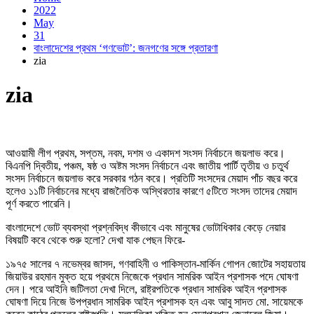
2022
May
31
বাংলাদেশের প্রথম ‘গণভোট’: জনগণের সঙ্গে প্রতারণা
zia
zia
আওয়ামী লীগ প্রথম, সপ্তম, নবম, দশম ও একাদশ সংসদ নির্বাচনে জয়লাভ করে।
বিএনপি দ্বিতীয়, পঞ্চম, ষষ্ঠ ও অষ্টম সংসদ নির্বাচনে এবং জাতীয় পার্টি তৃতীয় ও চতুর্থ
সংসদ নির্বাচনে জয়লাভ করে সরকার গঠন করে। প্রতিটি সংসদের মেয়াদ পাঁচ বছর করে
হলেও ১১টি নির্বাচনের মধ্যে রাজনৈতিক অস্থিরতার কারণে ৫টিতে সংসদ তাদের মেয়াদ
পূর্ণ করতে পারেনি।
বাংলাদেশে ভোট ব্যবস্থা প্রশ্নবিদ্ধ কীভাবে এবং মানুষের ভোটাধিকার কেড়ে নেয়ার
বিষয়টি কবে থেকে শুরু হলো? দেখা যাক পেছন ফিরে-
১৯৭৫ সালের ৭ নভেম্বর জাসদ, গণবাহিনী ও পাকিস্তান-মার্কিন গোপন জোটের সহায়তায়
জিয়াউর রহমান মুক্ত হয়ে প্রথমে নিজেকে প্রধান সামরিক আইন প্রশাসক পদে ঘোষণা
দেন। পরে আইনি জটিলতা দেখা দিলে, রাষ্ট্রপতিকে প্রধান সামরিক আইন প্রশাসক
ঘোষণা দিয়ে নিজে উপপ্রধান সামরিক আইন প্রশাসক হন এবং আবু সাদত মো. সায়েমকে