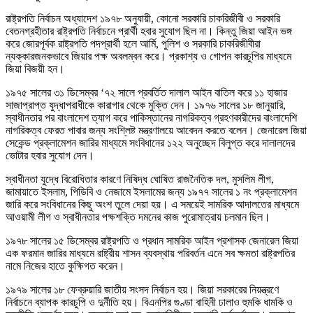
রাষ্ট্রপতি নির্বাচন অধ্যাদেশ ১৯৭৮ অনুযায়ী, কোনো সরকারি চাকরিজীবী ও সরকারি
বেতনগ্রহীতার রাষ্ট্রপতি নির্বাচনে প্রার্থী হবার সুযোগ ছিল না। কিন্তু জিয়া আইন ভঙ্গ
করে জোরপূর্বক রাষ্ট্রপতি পদপ্রার্থী হলে আর্মি, পুলিশ ও সরকারি চাকরিজীবীরা
ন্যক্কারজনকভাবে জিয়ার পক্ষ অবলম্বন করে। প্রকাশ্য ও গোপন কারচুপির মাধ্যমে
জিয়া বিজয়ী হন।
১৯৭৫ সালের ৩১ ডিসেম্বর ‘৭২ সালে প্রবর্তিত দালাল আইন বাতিল করে ১১ হাজার
সাজাপ্রাপ্ত যুদ্ধাপরাধীকে কারাগার থেকে মুক্তি দেন। ১৯৭৬ সালের ১৮ জানুয়ারি,
স্বাধীনতার পর বাংলাদেশ ত্যাগ করে পাকিস্তানের নাগরিকত্ব গ্রহণকারীদের বাংলাদেশি
নাগরিকত্ব ফেরত পাবার জন্য সংশ্লিষ্ট মন্ত্রণালয়ে আবেদন করতে বলেন। জেনারেল জিয়া
সেকেন্ড প্রক্লামেশন জারির মাধ্যমে সংবিধানের ১২২ অনুচ্ছেদ বিলুপ্ত করে দালালদের
ভোটার হবার সুযোগ দেন।
স্বাধীনতা যুদ্ধে বিরোধিতার কারণে নিষিদ্ধ ঘোষিত রাজনৈতিক দল, মুসলিম লীগ,
জামায়াতে ইসলাম, পিডিবি ও নেজামে ইসলামের জন্য ১৯৭৭ সালের ১ নং প্রক্লামেশন
জারি করে সংবিধানের কিছু অংশ তুলে দেয়া হয়। এ সময়েই সামরিক আদালতের মাধ্যমে
আওয়ামী লীগ ও স্বাধীনতার পক্ষশক্তি দমনের কাজ পুরোমাত্রায় চলমান ছিল।
১৯৭৮ সালের ১৫ ডিসেম্বর রাষ্ট্রপতি ও প্রধান সামরিক আইন প্রশাসক জেনারেল জিয়া
এক ফরমান জারির মাধ্যমে রাষ্ট্রীয় শাসন ব্যবস্থায় পরিবর্তন এনে সব ক্ষমতা রাষ্ট্রপতির
নামে নিজের হাতে কুক্ষিগত করেন।
১৯৭৯ সালের ১৮ ফেব্রুয়ারি জাতীয় সংসদ নির্বাচন হয়। জিয়া সরকারের নিয়ন্ত্রণে
নির্বাচনে ব্যাপক কারচুপি ও দুর্নীতি হয়। বিএনপির গুণ্ডা বাহিনী ঢালাও হুমকি ধামকি ও