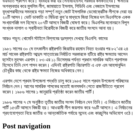
ভয়ভীতি প্রদর্শন করে। ব্যবহার করা হয় সেনাবাহিনীসহ সরকারি কর্মকর্তাদের। ক্ষমতার
অপব্যবহার করে মুসলিম লীগ, জামায়াতে ইসলাম, পিডিবি এবং নেজামে ইসলামের
যুদ্ধাপরাধীদের সমন্বয়ে গড়া সম্পূর্ণ নতুন জোট ইসলামিক ডেমোক্রেটিক লীগকে দেয়া হয়
২০টি আসন। ভোট ডাকাতি ও মিডিয়া ক্যু’র মাধ্যমে জিয়া নিজের দল বিএনপিকে একক
সংখ্যাগরিষ্ঠ দল হিসেবে ২০৭টি আসনে বিজয়ী ঘোষণা করে। বিএনপির মনোনয়নে বিপুল
সংখ্যক দালাল ও স্বাধীনতা বিরোধীকে বিজয়ী করে জাতীয় সংসদে আনা হয়।
আরও পড়ুন: খোমেনি স্টাইলে বিপ্লবের দুঃস্বপ্ন দেখছে বিএনপি: কাদের
১৯৮১ সালের ৩০ মে তৎকালীন রাষ্ট্রপতি জিয়াউর রহমান নিহত হওয়ার পর ৮২’এর ২৪
মার্চ সাবেক রাষ্ট্রপতি আব্দুস সাত্তারের নির্বাচিত সরকারকে হটিয়ে রাষ্ট্র ক্ষমতায় আসেন
হুসেইন মুহম্মদ এরশাদ। ৮৩ এর ১১ ডিসেম্বর পর্যন্ত প্রধান সামরিক আইন প্রশাসক
হিসেবে তিনি দেশ শাসন করেন। এদিনই রাষ্ট্রপতি বিচারপতি এ এফ এম আহসানুদ্দিন
চৌধুরীর কাছ থেকে রাষ্ট্র ক্ষমতা নিজের অধিকারে নেন।
এরশাদ দেশে প্রথম উপজেলা পদ্ধতি চালু করে ১৯৮৫ সালে প্রথম উপজেলা পরিষদের
নির্বাচন দেন। আগের সামরিক শাসকের মতোই জনসমর্থন পেতে রাজনীতিতে প্রবেশ
করেন। ১৯৮৬ সালের ১ জানুয়ারি প্রতিষ্ঠা করেন জাতীয় পার্টি।
১৯৮৬ সালের ৭ মে অনুষ্ঠিত তৃতীয় জাতীয় সংসদ নির্বাচন দেন তিনি। এ নির্বাচনে জাতীয়
পার্টি ১৫৩টি আসনে বিজয়ী হয়। আওয়ামী লীগ জয়লাভ করে ৭৬টি আসনে। এ নির্বাচনের
গ্রহণযোগ্যতা নিয়ে জাতীয় ও আন্তর্জাতিক পর্যায়ে সন্দেহ এবং কারচুপির অভিযোগ ওঠে।
Post navigation