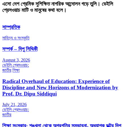
এসো দেশ প্রেমিক সুশিক্ষিত নাগরিক আন্দোলন গড়ে তুলি। ডেইলি
প্রেসওয়াচ মাটি ও মানুষের কথা বলে।
সাম্প্রতিক
সাহিত্য ও সংস্কৃতি
সম্পর্ক – দিপু সিদ্দিকী
August 3, 2026
ডেইলি প্রেসওয়াচ:
জাতীয়
শিক্ষা
Radical Overhaul of Education: Experience of
Discipline and New Horizons of Modernization by
Prof. Dr. Dipu Siddiqui
July 21, 2026
ডেইলি প্রেসওয়াচ:
জাতীয়
শিক্ষা সংস্কার: শৃঙ্খলা থেকে অগ্রগতির সম্ভাবনা- অধ্যাপক ডক্টর দিপু