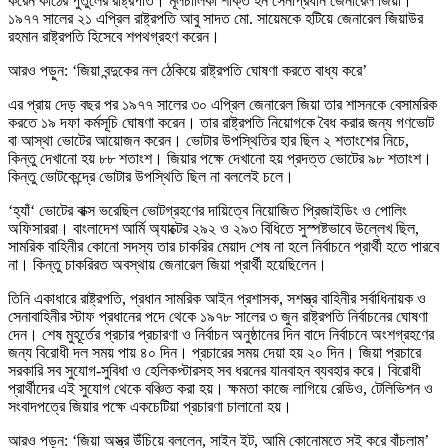
করেন কাঠের পুতুলের রাষ্ট্রপতি। মূলচালিকা শক্তি হন সেনাপ্রধান জেনারেল জিয়া।
১৯৭৭ সালের ২১ এপ্রিল রাষ্ট্রপতি আবু সাদত মো. সায়েমকে হটিয়ে জেনারেল জিয়াউর
রহমান রাষ্ট্রপতি হিসেবে শপথগ্রহণ করেন।
আরও পড়ুন: ‘জিয়া বন্দুকের নল ঠেকিয়ে রাষ্ট্রপতি ঘোষণা করতে বাধ্য করে’
এর প্রায় দেড় বছর পর ১৯৭৭ সালের ৩০ এপ্রিল জেনারেল জিয়া তার শাসনকে বেসামরিক
করতে ১৯ দফা কর্মসূচি ঘোষণা করেন। তার রাষ্ট্রপতি নিয়োগকে বৈধ করার জন্য গণভোট
বা আস্থা ভোটের আয়োজন করেন। ভোটার উপস্থিতির হার ছিল ২ শতাংশের নিচে,
কিন্তু দেখানো হয় ৮৮ শতাংশ। জিয়ার পক্ষে দেখানো হয় প্রদত্ত ভোটের ৯৮ শতাংশ।
কিন্তু ভোটকেন্দ্রে ভোটার উপস্থিতি ছিল না বললেই চলে।
‘হ্যাঁ‘ ভোটের বাক্স ভরেছিল ভোটগ্রহণের দায়িত্বে নিয়োজিত প্রিজাইডিং ও পোলিং
অফিসাররা। বাংলাদেশ আর্মি অ্যাক্টের ২৯২ ও ২৯৩ বিধিতে সুস্পষ্টভাবে উল্লেখ ছিল,
সামরিক বাহিনীর কোনো সদস্য তার চাকরির মেয়াদ শেষ না হলে নির্বাচনে প্রার্থী হতে পারবে
না। কিন্তু চাকরিরত অবস্থায় জেনারেল জিয়া প্রার্থী হয়েছিলেন।
তিনি একাধারে রাষ্ট্রপতি, প্রধান সামরিক আইন প্রশাসক, সশস্ত্র বাহিনীর সর্বাধিনায়ক ও
সেনাবাহিনীর স্টাফ প্রধানের পদে থেকে ১৯৭৮ সালের ৩ জুন রাষ্ট্রপতি নির্বাচনের ঘোষণা
দেন। শেষ মুহূর্তের প্রচার প্রচারণা ও নির্বাচন অনুষ্ঠানের দিন বাদে নির্বাচনে অংশগ্রহণের
জন্য বিরোধী দল সময় পায় ৪০ দিন। প্রচারের সময় দেয়া হয় ২০ দিন। জিয়া প্রচারে
সরকারি সব সুযোগ-সুবিধা ও হেলিকপ্টারসহ সব ধরনের যানবাহন ব্যবহার করে। বিরোধী
প্রার্থীদের এই সুযোগ থেকে বঞ্চিত করা হয়। ক্ষমতা কাজে লাগিয়ে রেডিও, টেলিভিশন ও
সংবাদপত্রে জিয়ার পক্ষে একচেটিয়া প্রচারণা চালানো হয়।
আরও পড়ুন: ‘জিয়া অস্ত্র উঁচিয়ে বললেন, সাইন ইট, আমি কোনোমতে সই করে বাঁচলাম’