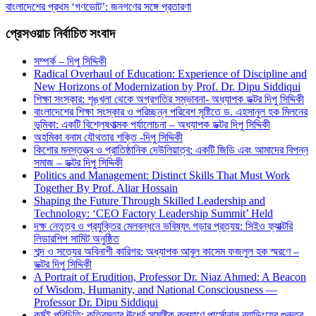
বাংলাদেশের প্রথম ‘গণভোট’: জনগণের সঙ্গে প্রতারণা
প্রেসওয়াচ নির্বাচিত সংবাদ
সম্পর্ক – দিপু সিদ্দিকী
Radical Overhaul of Education: Experience of Discipline and
New Horizons of Modernization by Prof. Dr. Dipu Siddiqui
শিক্ষা সংস্কার: শৃঙ্খলা থেকে অগ্রগতির সম্ভাবনা- অধ্যাপক ডক্টর দিপু সিদ্দিকী
বাংলাদেশের শিক্ষা সংস্কার ও পরিচ্ছন্ন পরিবেশ সৃষ্টিতে ড. এহসানুল হক মিলনের
ভূমিকা: একটি বিশ্লেষণাত্মক পর্যালোচনা – অধ্যাপক ডক্টর দিপু সিদ্দিকী
অহমিকা বনাম যৌথতার শক্তি -দিপু সিদ্দিকী
কিশোর মনস্তত্ত্ব ও প্রাতিষ্ঠানিক দেউলিয়াত্ব: একটি জিডি এবং আমাদের বিপন্ন
সমাজ – ডক্টর দিপু সিদ্দিকী
Politics and Management: Distinct Skills That Must Work
Together By Prof. Aliar Hossain
Shaping the Future Through Skilled Leadership and
Technology: ‘CEO Factory Leadership Summit’ Held
দক্ষ নেতৃত্ব ও প্রযুক্তির মেলবন্ধনে ভবিষ্যৎ গড়ার প্রত্যয়: সিইও ফ্যাক্টরি
লিডারশিপ সামিট অনুষ্ঠিত
শব্দ ও সত্যের অবিনাশী কারিগর: অধ্যাপক আবুল কাসেম ফজলুল হক স্মরণে –
ডক্টর দিপু সিদ্দিকী
A Portrait of Erudition, Professor Dr. Niaz Ahmed: A Beacon
of Wisdom, Humanity, and National Consciousness —
Professor Dr. Dipu Siddiqui
কর্মই পরিচিতি: কৃত্রিমতার ঊর্ধ্বে সামষ্টিক কল্যাণে পার্সোনাল ব্র্যান্ডিংয়ের গুরুত্ব