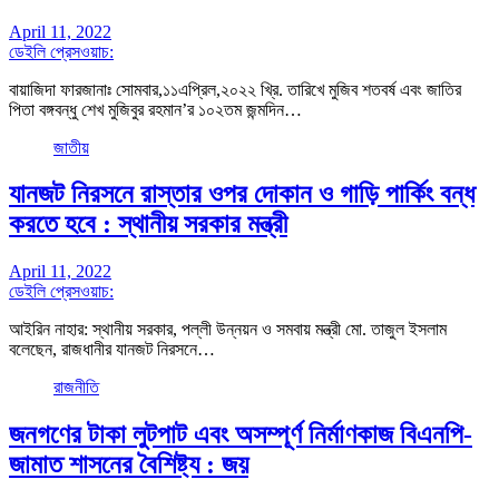
April 11, 2022
ডেইলি প্রেসওয়াচ:
বায়াজিদা ফারজানাঃ সোমবার,১১এপ্রিল,২০২২ খ্রি. তারিখে মুজিব শতবর্ষ এবং জাতির
পিতা বঙ্গবন্ধু শেখ মুজিবুর রহমান’র ১০২তম জন্মদিন…
জাতীয়
যানজট নিরসনে রাস্তার ওপর দোকান ও গাড়ি পার্কিং বন্ধ
করতে হবে : স্থানীয় সরকার মন্ত্রী
April 11, 2022
ডেইলি প্রেসওয়াচ:
আইরিন নাহার: স্থানীয় সরকার, পল্লী উন্নয়ন ও সমবায় মন্ত্রী মো. তাজুল ইসলাম
বলেছেন, রাজধানীর যানজট নিরসনে…
রাজনীতি
জনগণের টাকা লুটপাট এবং অসম্পূর্ণ নির্মাণকাজ বিএনপি-
জামাত শাসনের বৈশিষ্ট্য : জয়