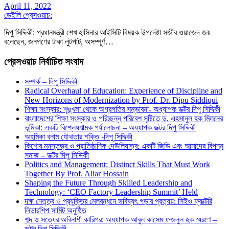
April 11, 2022
ডেইলি প্রেসওয়াচ:
দিপু সিদ্দিকী: প্রধানমন্ত্রী শেখ হাসিনার আইসিটি বিষয়ক উপদেষ্টা সজীব ওয়াজেদ জয়
বলেছেন, জনগণের টাকা লুটপাট, অসম্পূর্ণ…
প্রেসওয়াচ নির্বাচিত সংবাদ
সম্পর্ক – দিপু সিদ্দিকী
Radical Overhaul of Education: Experience of Discipline and
New Horizons of Modernization by Prof. Dr. Dipu Siddiqui
শিক্ষা সংস্কার: শৃঙ্খলা থেকে অগ্রগতির সম্ভাবনা- অধ্যাপক ডক্টর দিপু সিদ্দিকী
বাংলাদেশের শিক্ষা সংস্কার ও পরিচ্ছন্ন পরিবেশ সৃষ্টিতে ড. এহসানুল হক মিলনের
ভূমিকা: একটি বিশ্লেষণাত্মক পর্যালোচনা – অধ্যাপক ডক্টর দিপু সিদ্দিকী
অহমিকা বনাম যৌথতার শক্তি -দিপু সিদ্দিকী
কিশোর মনস্তত্ত্ব ও প্রাতিষ্ঠানিক দেউলিয়াত্ব: একটি জিডি এবং আমাদের বিপন্ন
সমাজ – ডক্টর দিপু সিদ্দিকী
Politics and Management: Distinct Skills That Must Work
Together By Prof. Aliar Hossain
Shaping the Future Through Skilled Leadership and
Technology: ‘CEO Factory Leadership Summit’ Held
দক্ষ নেতৃত্ব ও প্রযুক্তির মেলবন্ধনে ভবিষ্যৎ গড়ার প্রত্যয়: সিইও ফ্যাক্টরি
লিডারশিপ সামিট অনুষ্ঠিত
শব্দ ও সত্যের অবিনাশী কারিগর: অধ্যাপক আবুল কাসেম ফজলুল হক স্মরণে –
ডক্টর দিপু সিদ্দিকী