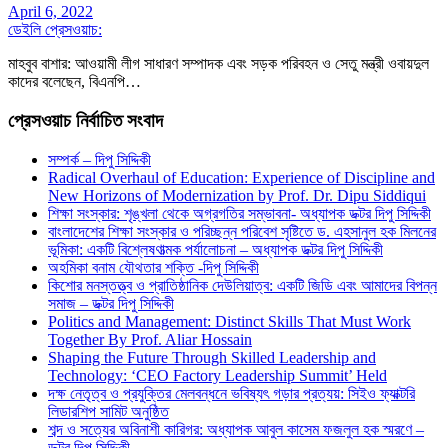
April 6, 2022
ডেইলি প্রেসওয়াচ:
মাহবুব বাশার: আওয়ামী লীগ সাধারণ সম্পাদক এবং সড়ক পরিবহন ও সেতু মন্ত্রী ওবায়দুল
কাদের বলেছেন, বিএনপি…
প্রেসওয়াচ নির্বাচিত সংবাদ
সম্পর্ক – দিপু সিদ্দিকী
Radical Overhaul of Education: Experience of Discipline and
New Horizons of Modernization by Prof. Dr. Dipu Siddiqui
শিক্ষা সংস্কার: শৃঙ্খলা থেকে অগ্রগতির সম্ভাবনা- অধ্যাপক ডক্টর দিপু সিদ্দিকী
বাংলাদেশের শিক্ষা সংস্কার ও পরিচ্ছন্ন পরিবেশ সৃষ্টিতে ড. এহসানুল হক মিলনের
ভূমিকা: একটি বিশ্লেষণাত্মক পর্যালোচনা – অধ্যাপক ডক্টর দিপু সিদ্দিকী
অহমিকা বনাম যৌথতার শক্তি -দিপু সিদ্দিকী
কিশোর মনস্তত্ত্ব ও প্রাতিষ্ঠানিক দেউলিয়াত্ব: একটি জিডি এবং আমাদের বিপন্ন
সমাজ – ডক্টর দিপু সিদ্দিকী
Politics and Management: Distinct Skills That Must Work
Together By Prof. Aliar Hossain
Shaping the Future Through Skilled Leadership and
Technology: ‘CEO Factory Leadership Summit’ Held
দক্ষ নেতৃত্ব ও প্রযুক্তির মেলবন্ধনে ভবিষ্যৎ গড়ার প্রত্যয়: সিইও ফ্যাক্টরি
লিডারশিপ সামিট অনুষ্ঠিত
শব্দ ও সত্যের অবিনাশী কারিগর: অধ্যাপক আবুল কাসেম ফজলুল হক স্মরণে –
ডক্টর দিপু সিদ্দিকী