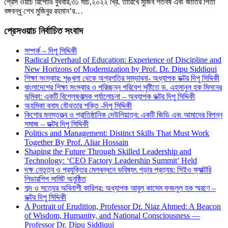
প্রেস ওয়াচ রিপোর্টঃ বুধবার,৩১ মার্চ,২০২২ খ্রি. তারিখে মুজিব শতবর্ষ এবং জাতির পিতা
বঙ্গবন্ধু শেখ মুজিবুর রহমান’র…
প্রেসওয়াচ নির্বাচিত সংবাদ
সম্পর্ক – দিপু সিদ্দিকী
Radical Overhaul of Education: Experience of Discipline and
New Horizons of Modernization by Prof. Dr. Dipu Siddiqui
শিক্ষা সংস্কার: শৃঙ্খলা থেকে অগ্রগতির সম্ভাবনা- অধ্যাপক ডক্টর দিপু সিদ্দিকী
বাংলাদেশের শিক্ষা সংস্কার ও পরিচ্ছন্ন পরিবেশ সৃষ্টিতে ড. এহসানুল হক মিলনের
ভূমিকা: একটি বিশ্লেষণাত্মক পর্যালোচনা – অধ্যাপক ডক্টর দিপু সিদ্দিকী
অহমিকা বনাম যৌথতার শক্তি -দিপু সিদ্দিকী
কিশোর মনস্তত্ত্ব ও প্রাতিষ্ঠানিক দেউলিয়াত্ব: একটি জিডি এবং আমাদের বিপন্ন
সমাজ – ডক্টর দিপু সিদ্দিকী
Politics and Management: Distinct Skills That Must Work
Together By Prof. Aliar Hossain
Shaping the Future Through Skilled Leadership and
Technology: ‘CEO Factory Leadership Summit’ Held
দক্ষ নেতৃত্ব ও প্রযুক্তির মেলবন্ধনে ভবিষ্যৎ গড়ার প্রত্যয়: সিইও ফ্যাক্টরি
লিডারশিপ সামিট অনুষ্ঠিত
শব্দ ও সত্যের অবিনাশী কারিগর: অধ্যাপক আবুল কাসেম ফজলুল হক স্মরণে –
ডক্টর দিপু সিদ্দিকী
A Portrait of Erudition, Professor Dr. Niaz Ahmed: A Beacon
of Wisdom, Humanity, and National Consciousness —
Professor Dr. Dipu Siddiqui