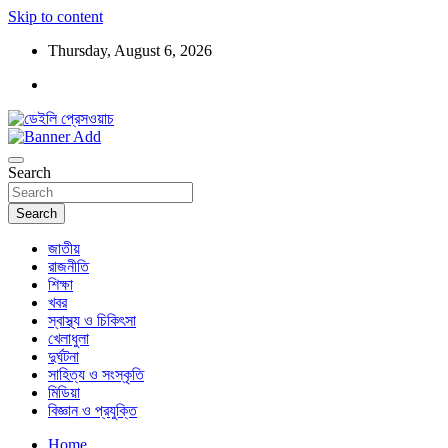
Skip to content
Thursday, August 6, 2026
ডেইলি প্রেসওয়াচ মুক্তিযুদ্ধের চেতনায় উদ্বুদ্ধ মুখপত্র
ডেইলি প্রেসওয়াচ
Search
Search
জাতীয়
রাজনীতি
শিক্ষা
খবর
স্বাস্থ্য ও চিকিৎসা
খেলাধুলা
দুর্ঘটনা
সাহিত্য ও সংস্কৃতি
মিডিয়া
বিজ্ঞান ও প্রযুক্তি
Home