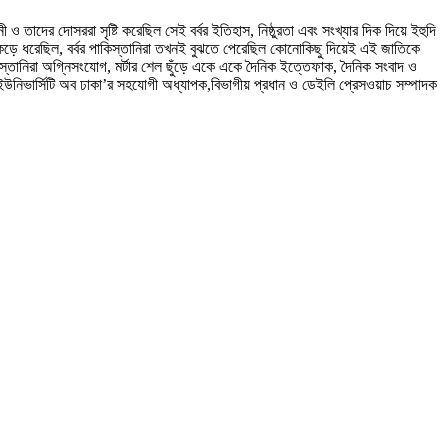
 ও তাদের দোসররা সৃষ্টি করেছিল সেই বর্বর ইতিহাস, নিষ্ঠুরতা এবং সংখ্যার দিক দিয়ে ইহুদি
ঁকড়ে ধরেছিল, বর্বর পাকিস্তানিরা তখনই বুঝতে পেরেছিল কোনোকিছু দিয়েই এই জাতিকে
কিস্তানিরা অগ্নিসংযোগ, মর্টার শেল ছুঁড়ে একে একে দৈনিক ইত্তেফাক, দৈনিক সংবাদ ও
েল ইউনিভার্সিটি অব ঢাকা’র সহযোগী অধ্যাপক,বিভাগীয় প্রধান ও ডেইলি প্রেসওয়াচ সম্পাদক