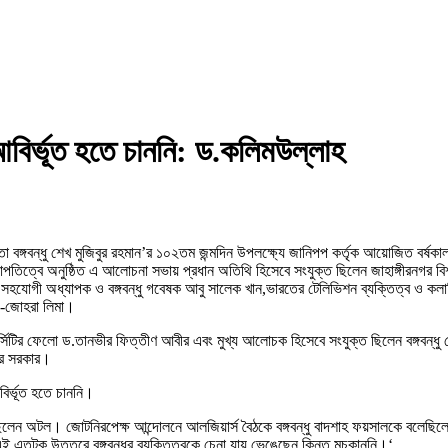
 আবির্ভূত হতে চাননি: ড.কলিমউল্লাহ
 পিতা বঙ্গবন্ধু শেখ মুজিবুর রহমান’র ১০২তম জন্মদিন উপলক্ষ্যে জানিপপ কর্তৃক আয়োজিত বর
পতিত্বে অনুষ্ঠিত এ আলোচনা সভায় প্রধান অতিথি হিসেবে সংযুক্ত ছিলেন জাহাঙ্গীরনগর বি
সহযোগী অধ্যাপক ও বঙ্গবন্ধু গবেষক আবু সালেক খান,ভারতের টেলিভিশন ব্যক্তিত্ব ও কলামিস্ট
জ-জোহরা লিমা।
িটির ফেলো ড.তানভীর ফিত্তীণ আবীর এবং মুখ্য আলোচক হিসেবে সংযুক্ত ছিলেন বঙ্গবন্ধু শেখ মু
মার সরকার।
বির্ভূত হতে চাননি।
 ছিলেন অটল। জোটনিরপেক্ষ আন্দোলনে আলজিয়ার্স বৈঠকে বঙ্গবন্ধু বাদশাহ ফয়সালকে বলেছিলেন, 
টুকু উত্তরে বঙ্গবন্ধুর ব্যক্তিত্বকে চেনা যায় ভেঙেছেন কিন্তু মচকাননি।‘