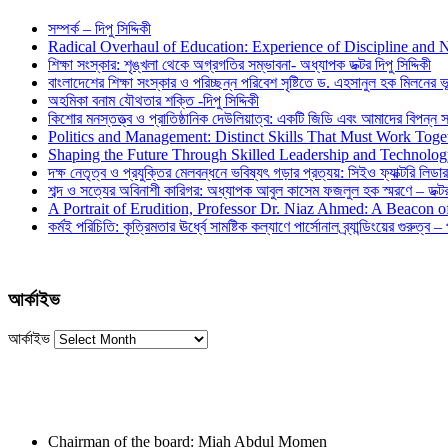
সম্পর্ক – দিপু সিদ্দিকী
Radical Overhaul of Education: Experience of Discipline and 
শিক্ষা সংস্কার: শৃঙ্খলা থেকে অগ্রগতির সম্ভাবনা- অধ্যাপক ডক্টর দিপু সিদ্দিকী
বাংলাদেশের শিক্ষা সংস্কার ও পরিচ্ছন্ন পরিবেশ সৃষ্টিতে ড. এহসানুল হক মিলনের ভূম
অহমিকা বনাম যৌথতার শক্তি -দিপু সিদ্দিকী
কিশোর মনস্তত্ত্ব ও প্রাতিষ্ঠানিক দেউলিয়াত্ব: একটি জিডি এবং আমাদের বিপন্ন সমা
Politics and Management: Distinct Skills That Must Work Toge
Shaping the Future Through Skilled Leadership and Technolo
দক্ষ নেতৃত্ব ও প্রযুক্তির মেলবন্ধনে ভবিষ্যৎ গড়ার প্রত্যয়: সিইও ফ্যাক্টরি লিডার
শব্দ ও সত্যের অবিনাশী কারিগর: অধ্যাপক আবুল কাসেম ফজলুল হক স্মরণে – ডক্টর দ
A Portrait of Erudition, Professor Dr. Niaz Ahmed: A Beacon
কর্মই পরিচিতি: কৃত্রিমতার ঊর্ধ্বে সামষ্টিক কল্যাণে পার্সোনাল ব্র্যান্ডিংয়ের গুরুত্ব –
আর্কাইভ
আর্কাইভ
Chairman of the board: Miah Abdul Momen