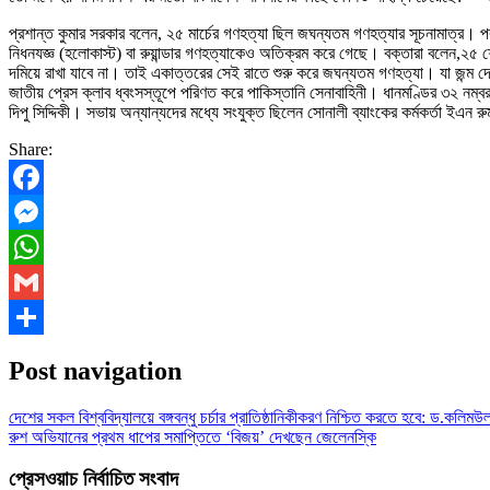
প্রশান্ত কুমার সরকার বলেন, ২৫ মার্চের গণহত্যা ছিল জঘন্যতম গণহত্যার সূচনামাত্র। পরবর্
নিধনযজ্ঞ (হলোকাস্ট) বা রুয়ান্ডার গণহত্যাকেও অতিক্রম করে গেছে। বক্তারা বলেন,২৫
দমিয়ে রাখা যাবে না। তাই একাত্তরের সেই রাতে শুরু করে জঘন্যতম গণহত্যা। যা জন্ম দেয়
জাতীয় প্রেস ক্লাব ধ্বংসস্তূপে পরিণত করে পাকিস্তানি সেনাবাহিনী। ধানমণ্ডির ৩২ নম্ব
দিপু সিদ্দিকী। সভায় অন্যান্যদের মধ্যে সংযুক্ত ছিলেন সোনালী ব্যাংকের কর্মকর্তা ইএন র
Share:
Facebook
Messenger
WhatsApp
Gmail
Share
Post navigation
দেশের সকল বিশ্ববিদ্যালয়ে বঙ্গবন্ধু চর্চার প্রাতিষ্ঠানিকীকরণ নিশ্চিত করতে হবে: ড.কলিম
রুশ অভিযানের প্রথম ধাপের সমাপ্তিতে ‘বিজয়’ দেখছেন জেলেনস্কি
প্রেসওয়াচ নির্বাচিত সংবাদ