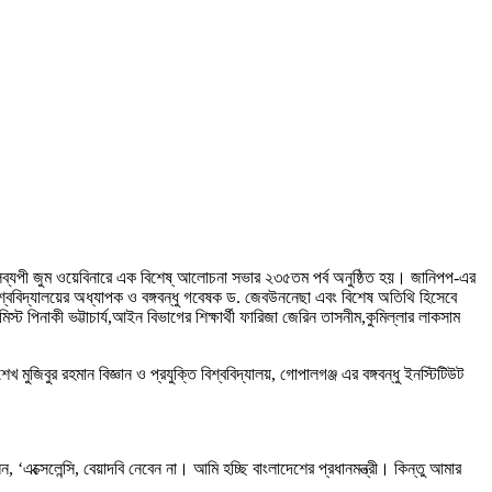
্ষকালব্যপী জুম ওয়েবিনারে এক বিশেষ্ আলোচনা সভার ২৩৫তম পর্ব অনুষ্ঠিত হয়। জানিপপ-এর
শ্ববিদ্যালয়ের অধ্যাপক ও বঙ্গবন্ধু গবেষক ড. জেবউননেছা এবং বিশেষ অতিথি হিসেবে
 পিনাকী ভট্টাচার্য,আইন বিভাগের শিক্ষার্থী ফারিজা জেরিন তাসনীম,কুমিল্লার লাকসাম
জিবুর রহমান বিজ্ঞান ও প্রযুক্তি বিশ্ববিদ্যালয়, গোপালগঞ্জ এর বঙ্গবন্ধু ইনস্টিটিউট
‘এক্সেলেন্সি, বেয়াদবি নেবেন না। আমি হচ্ছি বাংলাদেশের প্রধানমন্ত্রী। কিন্তু আমার