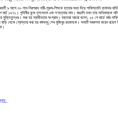
তী ৯ মাসে ৩০ লাখ নিরপরাধ নারী-পুরুষ-শিশুকে হত্যার মধ্য দিয়ে পাকিস্তানি হানাদার বাহিনী
 শে মার্চ ১৯৭১। পৃথিবীর বুকে নৃশংসতম এক গণহত্যার নাম। বাঙালি যখন তার অধিকারকে আ
 মুক্তিযুদ্ধের। শুরু হয় স্বাধীনতার সংগ্রাম। বক্তারা আরো বলেন, ২৫ শে মার্চে বর্বর পা
র বাড়ি থেকে গ্রেপ্তার করা হয় বঙ্গবন্ধু শেখ মুজিবুর রহমানকে। সভাটি সঞ্চালনা করেন রয়
ুমা।
উল্লাহ