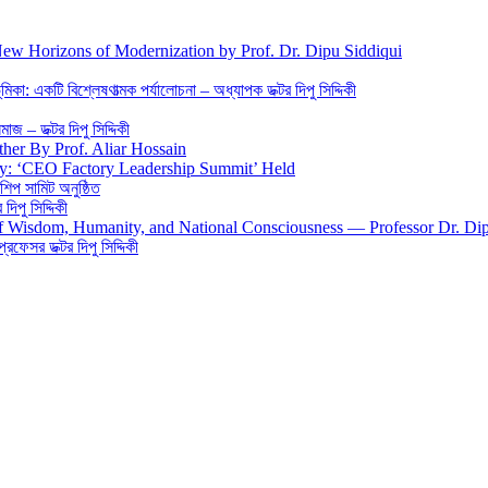
New Horizons of Modernization by Prof. Dr. Dipu Siddiqui
িকা: একটি বিশ্লেষণাত্মক পর্যালোচনা – অধ্যাপক ডক্টর দিপু সিদ্দিকী
জ – ডক্টর দিপু সিদ্দিকী
ther By Prof. Aliar Hossain
gy: ‘CEO Factory Leadership Summit’ Held
শিপ সামিট অনুষ্ঠিত
িপু সিদ্দিকী
 of Wisdom, Humanity, and National Consciousness — Professor Dr. Di
 প্রফেসর ডক্টর দিপু সিদ্দিকী