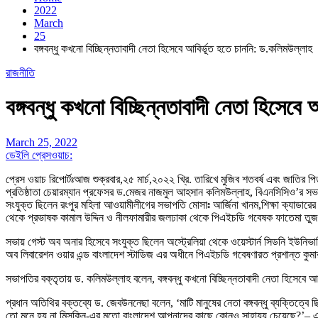
2022
March
25
বঙ্গবন্ধু কখনো বিচ্ছিন্নতাবাদী নেতা হিসেবে আবির্ভূত হতে চাননি: ড.কলিমউল্লাহ
রাজনীতি
বঙ্গবন্ধু কখনো বিচ্ছিন্নতাবাদী নেতা হিসেবে
March 25, 2022
ডেইলি প্রেসওয়াচ:
প্রেস ওয়াচ রিপোর্টঃআজ শুক্রবার,২৫ মার্চ,২০২২ খ্রি. তারিখে মুজিব শতবর্ষ এবং জাতির
প্রতিষ্ঠাতা চেয়ারম্যান প্রফেসর ড.মেজর নাজমুল আহসান কলিমউল্লাহ, বিএনসিসিও’র সভা
সংযুক্ত ছিলেন রংপুর মহিলা আওয়ামীলীগের সভাপতি মোসাঃ আর্জিনা খানম,শিক্ষা ক্যাডারের 
থেকে প্রভাষক কামাল উদ্দিন ও নীলফামারীর জলঢাকা থেকে পিএইচডি গবেষক ফাতেমা তু
সভায় গেস্ট অব অনার হিসেবে সংযুক্ত ছিলেন অস্ট্রেলিয়া থেকে ওয়েস্টার্ন সিডনি ইউনিভার্স
অব লিবারেশন ওয়ার এন্ড বাংলাদেশ স্টাডিজ এর অধীনে পিএইচডি গবেষণারত প্রশান্ত কু
সভাপতির বক্তৃতায় ড. কলিমউল্লাহ বলেন, বঙ্গবন্ধু কখনো বিচ্ছিন্নতাবাদী নেতা হিসেবে আ
প্রধান অতিথির বক্তব্যে ড. জেবউননেছা বলেন, ‘মাটি মানুষের নেতা বঙ্গবন্ধু ব্যক্তিত্বে
তো মনে হয় না মিসকিন-এর মতো বাংলাদেশ আপনাদের কাছে কোনও সাহায্য চেয়েছে?’– এই এত