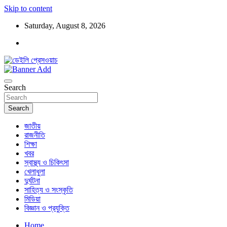
Skip to content
Saturday, August 8, 2026
ডেইলি প্রেসওয়াচ মুক্তিযুদ্ধের চেতনায় উদ্বুদ্ধ মুখপত্র
ডেইলি প্রেসওয়াচ
Search
Search
জাতীয়
রাজনীতি
শিক্ষা
খবর
স্বাস্থ্য ও চিকিৎসা
খেলাধুলা
দুর্ঘটনা
সাহিত্য ও সংস্কৃতি
মিডিয়া
বিজ্ঞান ও প্রযুক্তি
Home