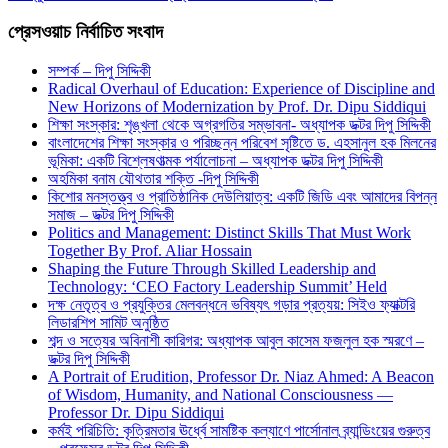
প্রেসওয়াচ নির্বাচিত সংবাদ
সম্পর্ক – দিপু সিদ্দিকী
Radical Overhaul of Education: Experience of Discipline and
New Horizons of Modernization by Prof. Dr. Dipu Siddiqui
শিক্ষা সংস্কার: শৃঙ্খলা থেকে অগ্রগতির সম্ভাবনা- অধ্যাপক ডক্টর দিপু সিদ্দিকী
বাংলাদেশের শিক্ষা সংস্কার ও পরিচ্ছন্ন পরিবেশ সৃষ্টিতে ড. এহসানুল হক মিলনের
ভূমিকা: একটি বিশ্লেষণাত্মক পর্যালোচনা – অধ্যাপক ডক্টর দিপু সিদ্দিকী
অহমিকা বনাম যৌথতার শক্তি -দিপু সিদ্দিকী
কিশোর মনস্তত্ত্ব ও প্রাতিষ্ঠানিক দেউলিয়াত্ব: একটি জিডি এবং আমাদের বিপন্ন
সমাজ – ডক্টর দিপু সিদ্দিকী
Politics and Management: Distinct Skills That Must Work
Together By Prof. Aliar Hossain
Shaping the Future Through Skilled Leadership and
Technology: ‘CEO Factory Leadership Summit’ Held
দক্ষ নেতৃত্ব ও প্রযুক্তির মেলবন্ধনে ভবিষ্যৎ গড়ার প্রত্যয়: সিইও ফ্যাক্টরি
লিডারশিপ সামিট অনুষ্ঠিত
শব্দ ও সত্যের অবিনাশী কারিগর: অধ্যাপক আবুল কাসেম ফজলুল হক স্মরণে –
ডক্টর দিপু সিদ্দিকী
A Portrait of Erudition, Professor Dr. Niaz Ahmed: A Beacon
of Wisdom, Humanity, and National Consciousness —
Professor Dr. Dipu Siddiqui
কর্মই পরিচিতি: কৃত্রিমতার ঊর্ধ্বে সামষ্টিক কল্যাণে পার্সোনাল ব্র্যান্ডিংয়ের গুরুত্ব