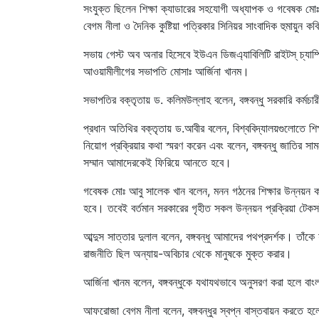
সংযুক্ত ছিলেন শিক্ষা ক্যাডারের সহযোগী অধ্যাপক ও গবেষক মো
বেগম নীলা ও দৈনিক কুষ্টিয়া পত্রিকার সিনিয়র সাংবাদিক হুমায়ুন ক
সভায় গেস্ট অব অনার হিসেবে ইউএন ডিজএ্যাবিলিটি রাইটস্ চ্যাম
আওয়ামীলীগের সভাপতি মোসাঃ আর্জিনা খানম।
সভাপতির বক্তৃতায় ড. কলিমউল্লাহ বলেন, বঙ্গবন্ধু সরকারি কর্ম
প্রধান অতিথির বক্তৃতায় ড.আবীর বলেন, বিশ্ববিদ্যালয়গুলোতে শিক্ষার
নিয়োগ প্রক্রিয়ার কথা স্মরণ করেন এবং বলেন, বঙ্গবন্ধু জাতির স
সম্মান আমাদেরকেই ফিরিয়ে আনতে হবে।
গবেষক মোঃ আবু সালেক খান বলেন, মনন গঠনের শিক্ষার উন্নয়ন করত
হবে। তবেই বর্তমান সরকারের গৃহীত সকল উন্নয়ন প্রক্রিয়া টে
আব্দুস সাত্তার দুলাল বলেন, বঙ্গবন্ধু আমাদের পথপ্রদর্শক। তাঁকে
রাজনীতি ছিল অন্যায়-অবিচার থেকে মানুষকে মুক্ত করার।
আর্জিনা খানম বলেন, বঙ্গবন্ধুকে যথাযথভাবে অনুসরণ করা হলে বাং
আফরোজা বেগম নীলা বলেন, বঙ্গবন্ধুর স্বপ্ন বাস্তবায়ন করতে হলে