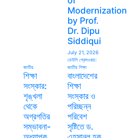
of
Modernization
by Prof.
Dr. Dipu
Siddiqui
July 21, 2026
ডেইলি প্রেসওয়াচ:
জাতীয়
জাতীয়
শিক্ষা
শিক্ষা
বাংলাদেশের
সংস্কার:
শিক্ষা
শৃঙ্খলা
সংস্কার ও
থেকে
পরিচ্ছন্ন
অগ্রগতির
পরিবেশ
সম্ভাবনা-
সৃষ্টিতে ড.
অধ্যাপক
এহসানুল হক