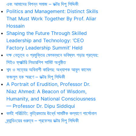
এবং আমাদের বিপন্ন সমাজ – ডক্টর দিপু সিদ্দিকী
Politics and Management: Distinct Skills
That Must Work Together By Prof. Aliar
Hossain
Shaping the Future Through Skilled
Leadership and Technology: ‘CEO
Factory Leadership Summit’ Held
দক্ষ নেতৃত্ব ও প্রযুক্তির মেলবন্ধনে ভবিষ্যৎ গড়ার প্রত্যয়:
সিইও ফ্যাক্টরি লিডারশিপ সামিট অনুষ্ঠিত
শব্দ ও সত্যের অবিনাশী কারিগর: অধ্যাপক আবুল কাসেম
ফজলুল হক স্মরণে – ডক্টর দিপু সিদ্দিকী
A Portrait of Erudition, Professor Dr.
Niaz Ahmed: A Beacon of Wisdom,
Humanity, and National Consciousness
— Professor Dr. Dipu Siddiqui
কর্মই পরিচিতি: কৃত্রিমতার ঊর্ধ্বে সামষ্টিক কল্যাণে পার্সোনাল
ব্র্যান্ডিংয়ের গুরুত্ব – প্রফেসর ডক্টর দিপু সিদ্দিকী