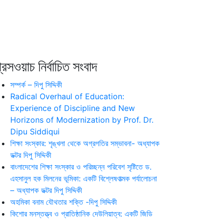
রেসওয়াচ নির্বাচিত সংবাদ
সম্পর্ক – দিপু সিদ্দিকী
Radical Overhaul of Education:
Experience of Discipline and New
Horizons of Modernization by Prof. Dr.
Dipu Siddiqui
শিক্ষা সংস্কার: শৃঙ্খলা থেকে অগ্রগতির সম্ভাবনা- অধ্যাপক
ডক্টর দিপু সিদ্দিকী
বাংলাদেশের শিক্ষা সংস্কার ও পরিচ্ছন্ন পরিবেশ সৃষ্টিতে ড.
এহসানুল হক মিলনের ভূমিকা: একটি বিশ্লেষণাত্মক পর্যালোচনা
– অধ্যাপক ডক্টর দিপু সিদ্দিকী
অহমিকা বনাম যৌথতার শক্তি -দিপু সিদ্দিকী
কিশোর মনস্তত্ত্ব ও প্রাতিষ্ঠানিক দেউলিয়াত্ব: একটি জিডি