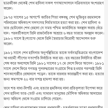
ছাত্রজীবন থেকেই শেখ হাসিনা সকল গণআন্দোলনে সক্রিয়ভাবে অংশগ্রহণ
করেন।
১৯৭৫ সালের ১৫ আগস্টে জাতির পিতা বঙ্গবন্ধু শেখ মুজিবুর রহমানকে
পরিবারের অধিকাংশ সদস্যসহ নির্মমভাবে হত্যা করা হয়। শেখ হাসিনা ও
তার ছোটবোন শেখ রেহানা সে সময় পশ্চিম জার্মানিতে অবস্থান করায় বেঁচে
যান। পরবর্তীকালে তিনি রাজনৈতিক আশ্রয়ে ৬ বছর ভারতে অবস্থান করেন।
১৯৮০ সালে ইংল্যান্ডে থেকে তিনি স্বৈরাচার বিরোধী আন্দোলন শুরু
করেন।
১৯৮১ সালে শেখ হাসিনার অনুপস্থিতিতে তাকে সর্বসম্মতিক্রমে বাংলাদেশ
আওয়ামী লীগের সভাপতি নির্বাচিত করা হয়। ছয় বছরের নির্বাসিত জীবন
শেষ করে অবশেষে তিনি ১৯৮১ সালের ১৭ মে দেশে ফিরে আসেন। ১৯৮১
সালে দেশে ফিরে গণতন্ত্র পুনরুদ্ধারের সংগ্রামে লিপ্ত হওয়ার পরপরই তিনি
শাসকগোষ্ঠীর রোষানলে পড়েন। তাকে বারবার কারান্তরীণ করা হয়। হত্যার
জন্য কমপক্ষে ২০ বার সশস্ত্র হামলা করা হয়।
তবে শত বাধা-বিপত্তি এবং হত্যার হুমকিসহ নানা প্রতিকূলতা উপেক্ষা করে
শেখ হাসিনা ভাত-ভোট এবং সাধারণ মানুষের মৌলিক অধিকার আদায়ের
জন্য অবিচল থেকে সংগ্রাম চালিয়ে গেছেন।
শেখ হাসিনা বাংলাদেশের সফল প্রধানমন্ত্রী। চতুর্থবারের মতো প্রধানমন্ত্রীর