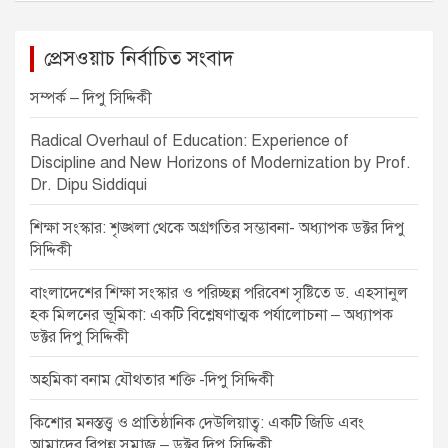
a
v
প্রেসওয়াচ নির্বাচিত সংবাদ
i
সম্পর্ক – দিপু সিদ্দিকী
g
Radical Overhaul of Education: Experience of
a
Discipline and New Horizons of Modernization by Prof.
t
Dr. Dipu Siddiqui
i
শিক্ষা সংস্কার: শৃঙ্খলা থেকে অগ্রগতির সম্ভাবনা- অধ্যাপক ডক্টর দিপু
o
সিদ্দিকী
n
বাংলাদেশের শিক্ষা সংস্কার ও পরিচ্ছন্ন পরিবেশ সৃষ্টিতে ড. এহসানুল
হক মিলনের ভূমিকা: একটি বিশ্লেষণাত্মক পর্যালোচনা – অধ্যাপক
ডক্টর দিপু সিদ্দিকী
অহমিকা বনাম যৌথতার শক্তি -দিপু সিদ্দিকী
কিশোর মনস্তত্ত্ব ও প্রাতিষ্ঠানিক দেউলিয়াত্ব: একটি জিডি এবং
আমাদের বিপন্ন সমাজ – ডক্টর দিপু সিদ্দিকী