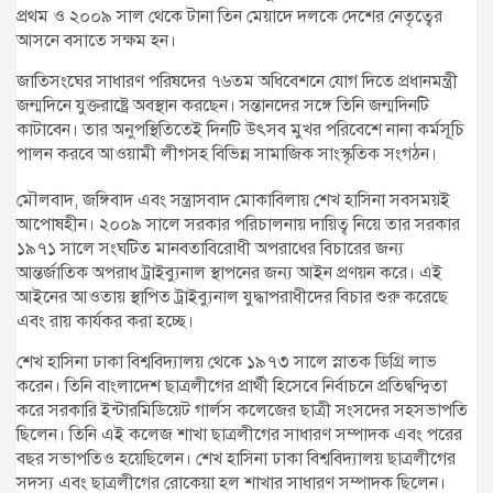
প্রথম ও ২০০৯ সাল থেকে টানা তিন মেয়াদে দলকে দেশের নেতৃত্বের
আসনে বসাতে সক্ষম হন।
জাতিসংঘের সাধারণ পরিষদের ৭৬তম অধিবেশনে যোগ দিতে প্রধানমন্ত্রী
জন্মদিনে যুক্তরাষ্ট্রে অবস্থান করছেন। সন্তানদের সঙ্গে তিনি জন্মদিনটি
কাটাবেন। তার অনুপস্থিতিতেই দিনটি উৎসব মুখর পরিবেশে নানা কর্মসূচি
পালন করবে আওয়ামী লীগসহ বিভিন্ন সামাজিক সাংস্কৃতিক সংগঠন।
মৌলবাদ, জঙ্গিবাদ এবং সন্ত্রাসবাদ মোকাবিলায় শেখ হাসিনা সবসময়ই
আপোষহীন। ২০০৯ সালে সরকার পরিচালনায় দায়িত্ব নিয়ে তার সরকার
১৯৭১ সালে সংঘটিত মানবতাবিরোধী অপরাধের বিচারের জন্য
আন্তর্জাতিক অপরাধ ট্রাইব্যুনাল স্থাপনের জন্য আইন প্রণয়ন করে। এই
আইনের আওতায় স্থাপিত ট্রাইব্যুনাল যুদ্ধাপরাধীদের বিচার শুরু করেছে
এবং রায় কার্যকর করা হচ্ছে।
শেখ হাসিনা ঢাকা বিশ্ববিদ্যালয় থেকে ১৯৭৩ সালে স্নাতক ডিগ্রি লাভ
করেন। তিনি বাংলাদেশ ছাত্রলীগের প্রার্থী হিসেবে নির্বাচনে প্রতিদ্বন্দ্বিতা
করে সরকারি ইন্টারমিডিয়েট গার্লস কলেজের ছাত্রী সংসদের সহসভাপতি
ছিলেন। তিনি এই কলেজ শাখা ছাত্রলীগের সাধারণ সম্পাদক এবং পরের
বছর সভাপতিও হয়েছিলেন। শেখ হাসিনা ঢাকা বিশ্ববিদ্যালয় ছাত্রলীগের
সদস্য এবং ছাত্রলীগের রোকেয়া হল শাখার সাধারণ সম্পাদক ছিলেন।