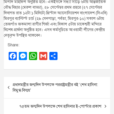
মিলাদ মাহফিল অনুষ্ঠিত হবে। একইসঙ্গে সন্ধ্যা সাড়ে ৬টায় আন্তর্জাতিক
বৌদ্ধ বিহার (মেরুল বাড্ডা), ২৮ সেপ্টেম্বর প্রথম প্রহরে (২৭ সেপ্টেম্বর
দিবাগত রাত ১২টা ১ মিনিটে) খ্রিস্টান অ্যাসোসিয়েশন বাংলাদেশ (সিএবি)
মিরপুর ব্যাপ্টিস্ট চার্চ (২৯ সেনপাড়া, পর্বতা, মিরপুর-১০) সকাল ৬টায়
তেজগাঁও জকমালা রাণীর গির্জা এবং বিকাল ৫টায় ঢাকেশ্বরী মন্দিরে
বিশেষ প্রার্থনা অনুষ্ঠিত হবে। এসব কর্মসূচিতে আওয়ামী লীগের কেন্দ্রীয়
নেতৃবৃন্দ উপস্থিত থাকবেন।
Share:
F
M
W
G
S
a
e
h
m
h
c
ss
at
ail
ar
e
e
s
e
P
প্রধানমন্ত্রীর জন্মদিন উপলক্ষে পররাষ্ট্রমন্ত্রীর বই ‘শেখ হাসিনা:
b
n
A
o
বিমুগ্ধ বিস্ময়’
o
g
p
s
o
er
p
t
৭৫তম জন্মদিন উপলক্ষে শেখ হাসিনার ই-পোস্টার প্রকাশ
k
n