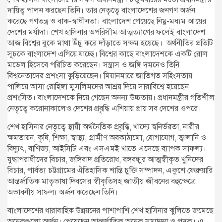
দায়িত্ব পালন করছেন তিনি। তার নেতৃত্বে বাংলাদেশের জনগণ অর্জন
করেছে গণতন্ত্র ও বাক-স্বাধীনতা। বাংলাদেশ পেয়েছে নিম্ন-মধ্যম আয়ের
দেশের মর্যাদা। শেখ হাসিনার অপরিসীম আত্মত্যাগের ফলেই বাংলাদেশ
আজ বিশ্বের বুকে মাথা উঁচু করে দাঁড়াতে সক্ষম হয়েছে। অর্থনীতির প্রতিটি
সূচকে বাংলাদেশ এগিয়ে যাচ্ছে। বিশ্বের কাছে বাংলাদেশকে একটি রোল
মডেল হিসেবে পরিচিত করেছেন। সন্ত্রাস ও জঙ্গি দমনেও তিনি
বিশ্বনেতাদের প্রশংসা কুড়িয়েছেন। মিয়ানমারে জাতিগত সহিংসতায়
পালিয়ে আসা রোহিঙ্গা মুসলিমদের আশ্রয় দিয়ে সারাবিশ্বে হয়েছেন
প্রশংসিত। বাংলাদেশকে নিয়ে গেছেন অনন্য উচ্চতায়। প্রধানমন্ত্রীর গতিশীল
নেতৃত্বে করোনাকালেও দেশের প্রবৃদ্ধি এশিয়ায় প্রায় সব দেশের ওপরে।
শেখ হাসিনার নেতৃত্বে স্থায়ী অর্থনৈতিক প্রবৃদ্ধি, খাদ্যে স্বনির্ভরতা, নারীর
ক্ষমতায়ন, কৃষি, শিক্ষা, স্বাস্থ্য, গ্রামীণ অবকাঠামো, যোগাযোগ, জ্বালানি ও
বিদ্যুৎ, বাণিজ্য, আইসিটি এবং এসএমই খাতে এসেছে ব্যাপক সাফল্য।
যুদ্ধাপরাধীদের বিচার, জঙ্গিবাদ প্রতিরোধ, বঙ্গবন্ধুর আত্মস্বীকৃত খুনিদের
বিচার, পার্বত্য চট্টগ্রামের ঐতিহাসিক শান্তি চুক্তি সম্পাদন, একুশে ফেব্রুয়ারি
আন্তর্জাতিক মাতৃভাষা দিবসের স্বীকৃতিসহ জাতীয় জীবনের বহুক্ষেত্রে
অভাবনীয় সাফল্য অর্জন করেছেন তিনি।
বাংলাদেশের ধারাবাহিক উন্নয়নের পাশাপাশি শেখ হাসিনার ঝুলিতে জমেছে
অনেকগুলো অর্জন। পেয়েছেন আন্তর্জাতিক অনেক সম্মাননা ও পদক। এ