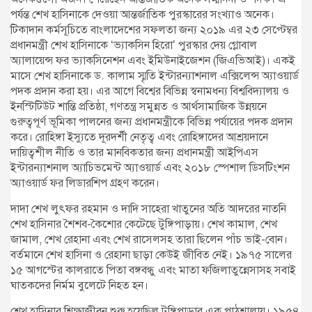
পর্যন্ত শেখ হাসিনাকে দেওয়া আন্তর্জাতিক পুরস্কারের সংখ্যাও অনেক।
টিকাদান কর্মসূচিতে বাংলাদেশের সফলতা জন্য ২০১৯ এর ২৩ সেপ্টেম্বর
প্রধানমন্ত্রী শেখ হাসিনাকে ‘ভ্যাকসিন হিরো’ পুরস্কার দেয় গ্লোবাল
অ্যালায়েন্স ফর ভ্যাকসিনেশন এবং ইমিউনাইজেশন (জিএভিআই)। একই
মাসে শেখ হাসিনাকে ড. কালাম স্মৃতি ইন্টারন্যাশনাল এক্সিলেন্স অ্যাওয়ার্ড
পদক প্রদান করা হয়। এর আগে বিশ্বের বিভিন্ন স্বনামধন্য বিশ্ববিদ্যালয় ও
ইনস্টিটিউট শান্তি প্রতিষ্ঠা, গণতন্ত্র সমুন্নত ও আর্থসামাজিক উন্নয়নে
গুরুত্বপূর্ণ ভূমিকা পালনের জন্য প্রধানমন্ত্রীকে বিভিন্ন পর্যায়ের পদক প্রদান
করে। রোহিঙ্গা ইস্যুতে দূরদর্শী নেতৃত্ব এবং রোহিঙ্গাদের আশ্রয়দানে
দায়িত্বশীল নীতি ও তার মানবিকতার জন্য প্রধানমন্ত্রী আইপিএস
ইন্টারন্যাশনাল অ্যাচিভমেন্ট অ্যাওয়ার্ড এবং ২০১৮ স্পেশাল ডিসটিংশন
অ্যাওয়ার্ড ফর লিডারশিপ গ্রহণ করেন।
দাদা শেখ লুৎফর রহমান ও দাদি সাহেরা খাতুনের অতি আদরের নাতনি
শেখ হাসিনার শৈশব-কৈশোর কেটেছে টুঙ্গিপাড়ায়। শেখ কামাল, শেখ
জামাল, শেখ রেহানা এবং শেখ রাসেলসহ তারা ছিলেন পাঁচ ভাই-বোন।
বর্তমানে শেখ হাসিনা ও রেহানা ছাড়া কেউই জীবিত নেই। ১৯৭৫ সালের
১৫ আগস্টের কালরাতে পিতা বঙ্গবন্ধু এবং মাতা ফজিলাতুন্নেসাসহ সবাই
ঘাতকদের নির্মম বুলেটে নিহত হন।
শেখ হাসিনার শিক্ষাজীবন শুরু হয়েছিল টুঙ্গিপাড়ার এক পাঠশালায়। ১৯৫৪