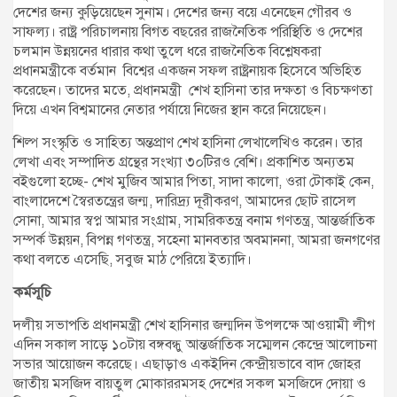
দেশের জন্য কুড়িয়েছেন সুনাম। দেশের জন্য বয়ে এনেছেন গৌরব ও
সাফল্য। রাষ্ট্র পরিচালনায় বিগত বছরের রাজনৈতিক পরিস্থিতি ও দেশের
চলমান উন্নয়নের ধারার কথা তুলে ধরে রাজনৈতিক বিশ্লেষকরা
প্রধানমন্ত্রীকে বর্তমান বিশ্বের একজন সফল রাষ্ট্রনায়ক হিসেবে অভিহিত
করেছেন। তাদের মতে, প্রধানমন্ত্রী শেখ হাসিনা তার দক্ষতা ও বিচক্ষণতা
দিয়ে এখন বিশ্বমানের নেতার পর্যায়ে নিজের স্থান করে নিয়েছেন।
শিল্প সংস্কৃতি ও সাহিত্য অন্তপ্রাণ শেখ হাসিনা লেখালেখিও করেন। তার
লেখা এবং সম্পাদিত গ্রন্থের সংখ্যা ৩০টিরও বেশি। প্রকাশিত অন্যতম
বইগুলো হচ্ছে- শেখ মুজিব আমার পিতা, সাদা কালো, ওরা টোকাই কেন,
বাংলাদেশে স্বৈরতন্ত্রের জন্ম, দারিদ্র্য দূরীকরণ, আমাদের ছোট রাসেল
সোনা, আমার স্বপ্ন আমার সংগ্রাম, সামরিকতন্ত্র বনাম গণতন্ত্র, আন্তর্জাতিক
সম্পর্ক উন্নয়ন, বিপন্ন গণতন্ত্র, সহেনা মানবতার অবমাননা, আমরা জনগণের
কথা বলতে এসেছি, সবুজ মাঠ পেরিয়ে ইত্যাদি।
কর্মসূচি
দলীয় সভাপতি প্রধানমন্ত্রী শেখ হাসিনার জন্মদিন উপলক্ষে আওয়ামী লীগ
এদিন সকাল সাড়ে ১০টায় বঙ্গবন্ধু আন্তর্জাতিক সম্মেলন কেন্দ্রে আলোচনা
সভার আয়োজন করেছে। এছাড়াও একইদিন কেন্দ্রীয়ভাবে বাদ জোহর
জাতীয় মসজিদ বায়তুল মোকাররমসহ দেশের সকল মসজিদে দোয়া ও