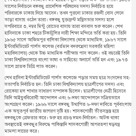
সালের নির্বাচনে বঙ্গবন্ধু প্রাদেশিক পরিষদের সদস্য নির্বাচিত হয়ে
পরিবারকে ঢাকায় নিয়ে আসেন। তখন পুরনো ঢাকার রজনী বোস লেনে
ভাড়া বাসায় ওঠেন তারা। বঙ্গবন্ধু যুক্তফ্রন্ট মন্ত্রিসভার সদস্য হলে
সপরিবারে ৩, নম্বর মিন্টু রোডের বাসায় তারা বসবাস শুরু করেন। শেখ
হাসিনাকে ঢাকা শহরে টিকাটুলির নারী শিক্ষা মন্দিরে ভর্তি করা হয়। তিনি
১৯৬৫ সালে আজিমপুর বালিকা বিদ্যালয় থেকে মাধ্যমিক, ১৯৬৭ সালে
ইন্টারমিডিয়েট গার্লস কলেজ (বর্তমান বদরুন্নেসা সরকারি মহিলা
মহাবিদ্যালয়) থেকে উচ্চ মাধ্যমিক পরীক্ষায় পাস করেন। ওই বছরেই তিনি
ঢাকা বিশ্ববিদ্যালয়ে বাংলা ভাষা ও সাহিত্যে অনার্সে ভর্তি হন এবং ১৯৭৩
সালে স্নাতক ডিগ্রি লাভ করেন।
শেখ হাসিনা ইন্টারমিডিয়েট গার্লস কলেজে পড়ার সময় ছাত্র সংসদের সহ-
সভাপতি নির্বাচিত হন। তিনি ঢাকা বিশ্ববিদ্যালয় ছাত্রলীগের সদস্য এবং
রোকেয়া হল শাখার সাধারণ সম্পাদক ছিলেন। ছাত্রলীগের নেত্রী হিসেবে
তিনি আইয়ুববিরোধী আন্দোলন এবং ৬-দফা আন্দোলনে সক্রিয়ভাবে
অংশগ্রহণ করেন। ১৯৬৬ সালে বঙ্গবন্ধু উত্থাপিত ৬-দফা দাবিতে পূর্ববাংলায়
এক অভূতপূর্ব জাতীয় জাগরণ সৃষ্টি হয়। শাসকগোষ্ঠী ভীতসন্ত্রস্ত হয়ে
বঙ্গবন্ধুকে গ্রেফতার করে। শুরু হয় প্রচণ্ড দমন-নির্যাতন। আটক থাকা
অবস্থাতেই বঙ্গবন্ধুর বিরুদ্ধে পাকিস্তানি শাসকগোষ্ঠী আগরতলা ষড়যন্ত্র
মামলা দায়ের করে।