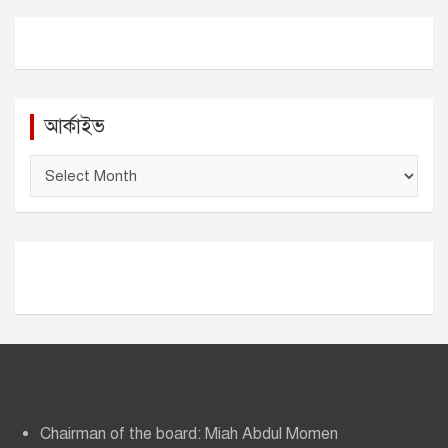
আর্কাইভ
আ
র্কা
ই
ভ
Chairman of the board: Miah Abdul Momen