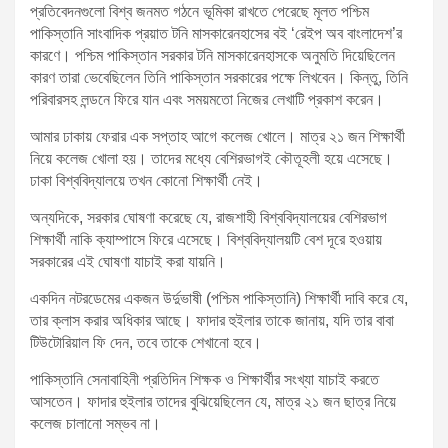
প্রতিবেদনগুলো বিশ্ব জনমত গঠনে ভূমিকা রাখতে পেরেছে মূলত পশ্চিম
পাকিস্তানি সাংবাদিক প্রয়াত টনি মাসকারেনহাসের বই ‘রেইপ অব বাংলাদেশ’র
কারণে। পশ্চিম পাকিস্তান সরকার টনি মাসকারেনহাসকে অনুমতি দিয়েছিলেন
কারণ তারা ভেবেছিলেন তিনি পাকিস্তান সরকারের পক্ষে লিখবেন। কিন্তু, তিনি
পরিবারসহ লন্ডনে ফিরে যান এবং সময়মতো নিজের লেখাটি প্রকাশ করেন।
আমার ঢাকায় ফেরার এক সপ্তাহ আগে কলেজ খোলে। মাত্র ২১ জন শিক্ষার্থী
নিয়ে কলেজ খোলা হয়। তাদের মধ্যে বেশিরভাগই কৌতূহলী হয়ে এসেছে।
ঢাকা বিশ্ববিদ্যালয়ে তখন কোনো শিক্ষার্থী নেই।
অন্যদিকে, সরকার ঘোষণা করেছে যে, রাজশাহী বিশ্ববিদ্যালয়ের বেশিরভাগ
শিক্ষার্থী নাকি ক্যাম্পাসে ফিরে এসেছে। বিশ্ববিদ্যালয়টি বেশ দূরে হওয়ায়
সরকারের এই ঘোষণা যাচাই করা যায়নি।
একদিন নটরডেমের একজন উর্দুভাষী (পশ্চিম পাকিস্তানি) শিক্ষার্থী দাবি করে যে,
তার ক্লাস করার অধিকার আছে। ফাদার হুইলার তাকে জানায়, যদি তার বাবা
টিউটোরিয়াল ফি দেন, তবে তাকে শেখানো হবে।
পাকিস্তানি সেনাবাহিনী প্রতিদিন শিক্ষক ও শিক্ষার্থীর সংখ্যা যাচাই করতে
আসতেন। ফাদার হুইলার তাদের বুঝিয়েছিলেন যে, মাত্র ২১ জন ছাত্র নিয়ে
কলেজ চালানো সম্ভব না।