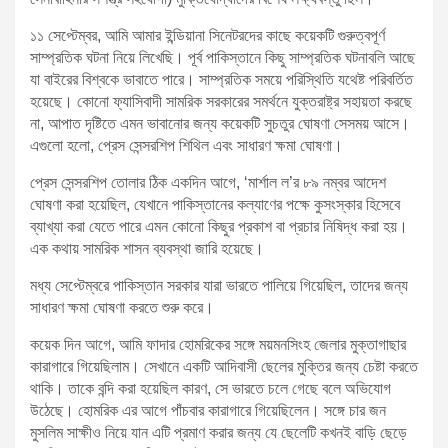
১১ সেপ্টেম্বর, আমি আমার ইন্ডিয়ানা সিনেটরদের কাছে কয়েকটি গুরুত্বপূর্ণ
সাম্প্রতিক ঘটনা নিয়ে লিখেছি। পূর্ব পাকিস্তানে কিছু সাম্প্রতিক ঘটনাবলি আছে
যা বাইরের বিশ্বকে ভাবাতে পারে। সাম্প্রতিক সময়ে পরিস্থিতি যথেষ্ট পরিবর্তিত
হয়েছে। কোনো ফ্যাসিবাদী সামরিক সরকারের সমর্থনে যুক্তরাষ্ট্র সহায়তা করছে
না, আপাত দৃষ্টিতে এমন ভাবানোর জন্য কয়েকটি সুচতুর ঘোষণা সেসময় আসে।
এগুলো হলো, প্রেস সেন্সরশিপ শিথিল এবং সাধারণ ক্ষমা ঘোষণা।
প্রেস সেন্সরশিপ তোলার ঠিক একদিন আগে, ‘মার্শাল ল’র ৮৯ নম্বর আদেশ
ঘোষণা করা হয়েছিল, যেখানে পাকিস্তানের কল্যাণের পক্ষে কুসংস্কার হিসেবে
ব্যাখ্যা করা যেতে পারে এমন কোনো কিছুর প্রকাশ বা প্রচার নিষিদ্ধ করা হয়।
এক কথায় সামরিক শাসন ব্যবস্থা জারি হয়েছে।
মধ্য সেপ্টেম্বরে পাকিস্তান সরকার যারা ভারতে পালিয়ে গিয়েছিল, তাদের জন্য
সাধারণ ক্ষমা ঘোষণা করতে শুরু করে।
কয়েক দিন আগে, আমি ফাদার হোমরিকের সঙ্গে ময়মনসিংহ জেলার মুক্তাগাছার
কারাগারে গিয়েছিলাম। সেখানে একটি আদিবাসী ছেলের মুক্তির জন্য চেষ্টা করতে
থাকি। তাকে বন্দি করা হয়েছিল কারণ, সে ভারতে চলে গেছে বলে অভিযোগ
উঠেছে। হোমরিক এর আগে পাঁচবার কারাগারে গিয়েছিলেন। সঙ্গে চার জন
মুসলিম সাক্ষীও নিয়ে যান এটি প্রমাণ করার জন্য যে ছেলেটি কখনই বাড়ি ছেড়ে