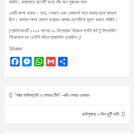
যায়নি। কারাগারে ছেলেটি অন্য পাঁচ জন পুরুষের সঙ্গে
একটি কক্ষে থাকত। তবে, সেখানে একা একজনই শুয়ে থাকার মতো জায়গা
ছিল। সাধারণ ক্ষমা ঘোষণা সত্ত্বেও আমরা ছেলেটিকে মুক্ত করতে পারিনি।’
(প্রতিবেদনটি ২০০৯ সালের ১৬ ডিসেম্বর ‘ফ্রিডম ফাইট বাই টু মিশনারিস’
শিরোনামে দ্য ডেইলি স্টারে প্রকাশিত হয়েছিল।)
Share:
F
M
W
G
S
a
e
h
m
h
c
ss
at
ail
ar
e
e
s
e
P
“বর্বর পাকিস্তানি ও ফাদার টিম” –জাঁ-নেসার ওসমান
b
n
A
o
o
g
p
s
দুর্গাপূজায় ৩ দিন ছুটি দাবি
o
er
p
t
k
n