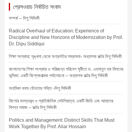
a
প্রেসওয়াচ নির্বাচিত সংবাদ
v
সম্পর্ক – দিপু সিদ্দিকী
i
Radical Overhaul of Education: Experience of
g
Discipline and New Horizons of Modernization by Prof.
a
Dr. Dipu Siddiqui
t
শিক্ষা সংস্কার: শৃঙ্খলা থেকে অগ্রগতির সম্ভাবনা- অধ্যাপক ডক্টর দিপু সিদ্দিকী
i
o
বাংলাদেশের শিক্ষা সংস্কার ও পরিচ্ছন্ন পরিবেশ সৃষ্টিতে ড. এহসানুল হক মিলনের
ভূমিকা: একটি বিশ্লেষণাত্মক পর্যালোচনা – অধ্যাপক ডক্টর দিপু সিদ্দিকী
n
অহমিকা বনাম যৌথতার শক্তি -দিপু সিদ্দিকী
কিশোর মনস্তত্ত্ব ও প্রাতিষ্ঠানিক দেউলিয়াত্ব: একটি জিডি এবং আমাদের
বিপন্ন সমাজ – ডক্টর দিপু সিদ্দিকী
Politics and Management: Distinct Skills That Must
Work Together By Prof. Aliar Hossain