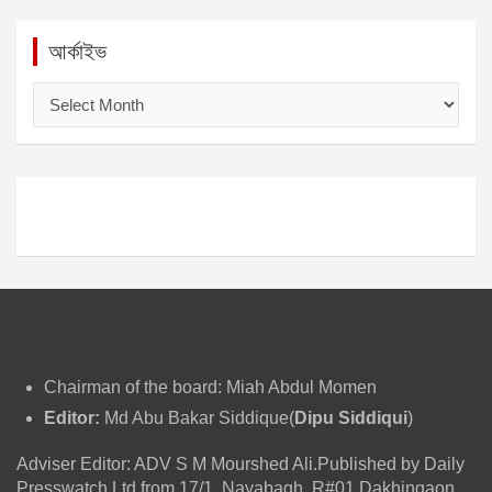
আর্কাইভ
আ
র্কা
ই
ভ
Chairman of the board: Miah Abdul Momen
Editor:
Md Abu Bakar Siddique(
Dipu Siddiqui
)
Adviser Editor: ADV S M Mourshed Ali.Published by Daily
Presswatch Ltd from 17/1, Nayabagh, R#01,Dakhingaon,