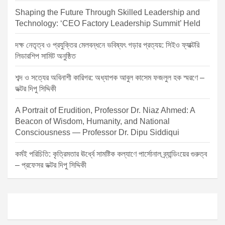
Shaping the Future Through Skilled Leadership and
Technology: ‘CEO Factory Leadership Summit’ Held
দক্ষ নেতৃত্ব ও প্রযুক্তির মেলবন্ধনে ভবিষ্যৎ গড়ার প্রত্যয়: সিইও ফ্যাক্টরি
লিডারশিপ সামিট অনুষ্ঠিত
শব্দ ও সত্যের অবিনাশী কারিগর: অধ্যাপক আবুল কাসেম ফজলুল হক স্মরণে –
ডক্টর দিপু সিদ্দিকী
A Portrait of Erudition, Professor Dr. Niaz Ahmed: A
Beacon of Wisdom, Humanity, and National
Consciousness — Professor Dr. Dipu Siddiqui
কর্মই পরিচিতি: কৃত্রিমতার ঊর্ধ্বে সামষ্টিক কল্যাণে পার্সোনাল ব্র্যান্ডিংয়ের গুরুত্ব
– প্রফেসর ডক্টর দিপু সিদ্দিকী