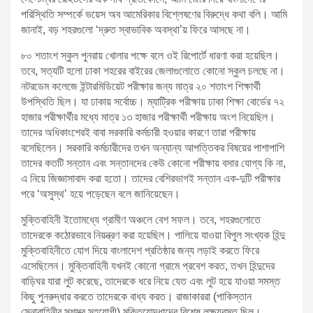
পরিস্থিতি সম্পর্কে ভয়েস অব আমেরিকার বিশ্লেষণের বিরুদ্ধে কথা বলি। আমি
জানাই, বড় শহরগুলো ‘দ্রুত স্বাভাবিক অবস্থা’য় ফিরে আসছে না।
৮০ শতাংশ স্কুল পুনরায় খোলার পক্ষে বলে ওই রিপোর্টে ধারণা করা হয়েছিল।
তবে, সত্যটি হলো ঢাকা শহরের বাইরের জেলাগুলোতে কোনো স্কুল চলছে না।
নটরডেম কলেজে ইন্টারমিডিয়েট পরীক্ষার জন্য মাত্র ২০ শতাংশ শিক্ষার্থী
উপস্থিতি ছিল। যা ঢাকায় সর্বোচ্চ। ম্যাট্রিক পরীক্ষায় ঢাকা শিক্ষা বোর্ডের ৭২
হাজার পরীক্ষার্থীর মধ্যে মাত্র ১৩ হাজার পরীক্ষার্থী পরীক্ষায় অংশ নিয়েছিল।
তাদের অধিকাংশেরই বাবা সরকারি কর্মচারী হওয়ার কারণে তারা পরীক্ষায়
বসেছিলেন। সরকারি কর্মচারীদের তখন অন্যান্য আপত্তিকর বিষয়ের পাশাপাশি
তাদের কতটি সন্তান এবং সন্তানদের কেউ কোনো পরীক্ষায় বসার যোগ্য কি না,
এ নিয়ে জিজ্ঞাসাবাদ করা হতো। তাদের বেশিরভাগই সন্তান এক-দুটি পরীক্ষার
পরে ‘অসুস্থ’ হয়ে পড়েছেন বলে জানিয়েছেন।
মুক্তিবাহিনী ইতোমধ্যে গ্রামীণ অঞ্চলে বেশ সফল। তবে, শহরগুলোতে
তাদেরকে কঠোরভাবে নিয়ন্ত্রণ করা হয়েছিল। পালিয়ে যাওয়া বিপুল সংখ্যক হিন্দু
মুক্তিবাহিনীতে যোগ দিয়ে বাংলাদেশ প্রতিষ্ঠার জন্য লড়াই করতে ফিরে
এসেছিলেন। মুক্তিবাহিনী যখনই কোনো গ্রামে প্রবেশ করত, তখন হিন্দুদের
বাড়িঘর যারা লুট করেছে, তাদেরকে ধরে নিয়ে যেত এবং লুট হয়ে যাওয়া সমস্ত
কিছু পুনরুদ্ধার করতে তাদেরকে বাধ্য করত। রাজাকাররা (পাকিস্তান
সেনাবাহিনীর সশস্ত্র সহযোগী) মুক্তিযোদ্ধাদের বিশেষ লক্ষ্যবস্তু ছিল।