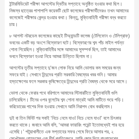
ইন্টারমিডিয়েট পরীক্ষা আগস্টের দ্বিতীয় সপ্তাহে অনুষ্ঠিত হওয়ার কথা ছিল।
নিজস্ব ছাত্রের পাশাপাশি কয়েকটি ছোট কলেজের পরীক্ষার্থীদেরও তখন আমাদের
কলেজেই পরীক্ষার কেন্দ্র হওয়ার কথা। কিন্তু, মুক্তিবাহিনী পরীক্ষা বন্ধ করতে
চায়।
৮ আগস্ট নটরডেম কলেজের কাছেই টিঅ্যান্ডটি কলেজ (টেলিফোন ও টেলিগ্রাফ)
ভবনের একটি বড় অংশে বিস্ফোরণ ঘটে। বিস্ফোরণের শব্দ পাঁচ মাইল পর্যন্ত
শোনা গিয়েছিল। মুক্তিবাহিনীর সঙ্গে আমাদের সুসম্পর্ক ছিল, তাই আমাদের
ভবনে বিস্ফোরণ হওয়া নিয়ে আমরা চিন্তিত ছিলাম না।
আগস্টের তৃতীয় সপ্তাহে দু’জন লোক নিয়ে আমি ভোলায় কম সময়ের জন্য
সফরে যাই। সেখানে হিন্দুদের প্রতি সরকারি বৈষম্যের খবর শুনি। আমার
হস্তক্ষেপের ফলে সরকার কৃষিক্ষেত্রে হিন্দুদের প্রতি বৈষম্য থেকে সরে আসে।
ভোলা থেকে ফেরার পথে বরিশালে আমাদের স্টিমারটিতে মুক্তিবাহিনী গুলি
চালিয়েছিল। টিনের ওপর বুলেটের শব্দ শোনা মাত্রই আমি মাটিতে শুয়ে পড়ি।
করিডোরের পাশের দিক হওয়ায় সেখানে আমি নিরাপদ বোধ করছিলাম।
দুই বা তিন মিনিট পর সবাই ‘নিচে নেমে যাও! নিচে নেমে যাও!’ বলে চিৎকার
করতে থাকে। জবাবে আমি বলি, ‘আমরা ফায়ারিং পয়েন্ট ইতোমধ্যেই পার হয়ে
এসেছি।’ পটুয়াখালীতে এক সপ্তাহের সফর শেষে ফিরে আসার পর, ২
সেপ্টেম্বর রোহডসের এক দীর্ঘ প্রতিবেদনে, আমি জোর দিয়ে বাংলাদেশের