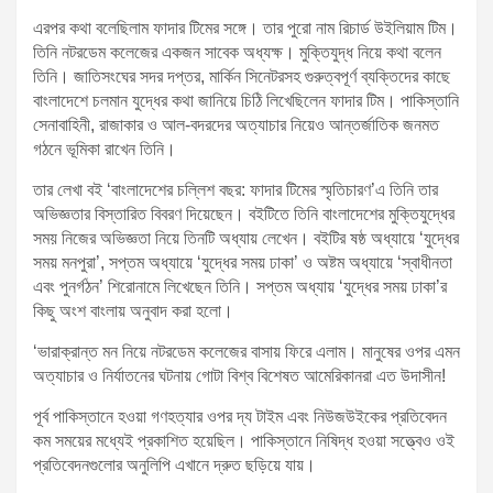
এরপর কথা বলেছিলাম ফাদার টিমের সঙ্গে। তার পুরো নাম রিচার্ড উইলিয়াম টিম।
তিনি নটরডেম কলেজের একজন সাবেক অধ্যক্ষ। মুক্তিযুদ্ধ নিয়ে কথা বলেন
তিনি। জাতিসংঘের সদর দপ্তর, মার্কিন সিনেটরসহ গুরুত্বপূর্ণ ব্যক্তিদের কাছে
বাংলাদেশে চলমান যুদ্ধের কথা জানিয়ে চিঠি লিখেছিলেন ফাদার টিম। পাকিস্তানি
সেনাবাহিনী, রাজাকার ও আল-বদরদের অত্যাচার নিয়েও আন্তর্জাতিক জনমত
গঠনে ভূমিকা রাখেন তিনি।
তার লেখা বই ‘বাংলাদেশের চল্লিশ বছর: ফাদার টিমের স্মৃতিচারণ’এ তিনি তার
অভিজ্ঞতার বিস্তারিত বিবরণ দিয়েছেন। বইটিতে তিনি বাংলাদেশের মুক্তিযুদ্ধের
সময় নিজের অভিজ্ঞতা নিয়ে তিনটি অধ্যায় লেখেন। বইটির ষষ্ঠ অধ্যায়ে ‘যুদ্ধের
সময় মনপুরা’, সপ্তম অধ্যায়ে ‘যুদ্ধের সময় ঢাকা’ ও অষ্টম অধ্যায়ে ‘স্বাধীনতা
এবং পুনর্গঠন’ শিরোনামে লিখেছেন তিনি। সপ্তম অধ্যায় ‘যুদ্ধের সময় ঢাকা’র
কিছু অংশ বাংলায় অনুবাদ করা হলো।
‘ভারাক্রান্ত মন নিয়ে নটরডেম কলেজের বাসায় ফিরে এলাম। মানুষের ওপর এমন
অত্যাচার ও নির্যাতনের ঘটনায় গোটা বিশ্ব বিশেষত আমেরিকানরা এত উদাসীন!
পূর্ব পাকিস্তানে হওয়া গণহত্যার ওপর দ্য টাইম এবং নিউজউইকের প্রতিবেদন
কম সময়ের মধ্যেই প্রকাশিত হয়েছিল। পাকিস্তানে নিষিদ্ধ হওয়া সত্ত্বেও ওই
প্রতিবেদনগুলোর অনুলিপি এখানে দ্রুত ছড়িয়ে যায়।