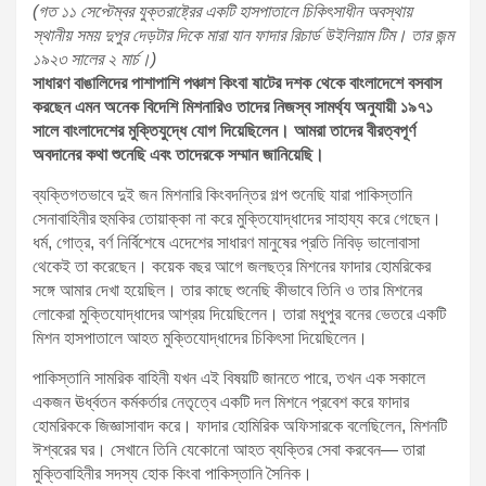
(গত ১১ সেপ্টেম্বর যুক্তরাষ্ট্রের একটি হাসপাতালে চিকিৎসাধীন অবস্থায়
স্থানীয় সময় দুপুর দেড়টার দিকে মারা যান ফাদার রিচার্ড উইলিয়াম টিম। তার জন্ম
১৯২৩ সালের ২ মার্চ।)
সাধারণ বাঙালিদের পাশাপাশি পঞ্চাশ কিংবা ষাটের দশক থেকে বাংলাদেশে বসবাস
করছেন এমন অনেক বিদেশি মিশনারিও তাদের নিজস্ব সামর্থ্য অনুযায়ী ১৯৭১
সালে বাংলাদেশের মুক্তিযুদ্ধে যোগ দিয়েছিলেন। আমরা তাদের বীরত্বপূর্ণ
অবদানের কথা শুনেছি এবং তাদেরকে সম্মান জানিয়েছি।
ব্যক্তিগতভাবে দুই জন মিশনারি কিংবদন্তির গল্প শুনেছি যারা পাকিস্তানি
সেনাবাহিনীর হুমকির তোয়াক্কা না করে মুক্তিযোদ্ধাদের সাহায্য করে গেছেন।
ধর্ম, গোত্র, বর্ণ নির্বিশেষে এদেশের সাধারণ মানুষের প্রতি নিবিড় ভালোবাসা
থেকেই তা করেছেন। কয়েক বছর আগে জলছত্র মিশনের ফাদার হোমরিকের
সঙ্গে আমার দেখা হয়েছিল। তার কাছে শুনেছি কীভাবে তিনি ও তার মিশনের
লোকেরা মুক্তিযোদ্ধাদের আশ্রয় দিয়েছিলেন। তারা মধুপুর বনের ভেতরে একটি
মিশন হাসপাতালে আহত মুক্তিযোদ্ধাদের চিকিৎসা দিয়েছিলেন।
পাকিস্তানি সামরিক বাহিনী যখন এই বিষয়টি জানতে পারে, তখন এক সকালে
একজন ঊর্ধ্বতন কর্মকর্তার নেতৃত্বে একটি দল মিশনে প্রবেশ করে ফাদার
হোমরিককে জিজ্ঞাসাবাদ করে। ফাদার হোমিরিক অফিসারকে বলেছিলেন, মিশনটি
ঈশ্বরের ঘর। সেখানে তিনি যেকোনো আহত ব্যক্তির সেবা করবেন— তারা
মুক্তিবাহিনীর সদস্য হোক কিংবা পাকিস্তানি সৈনিক।