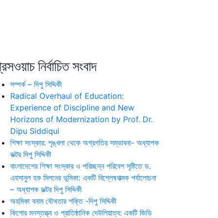
রেসওয়াচ নির্বাচিত সংবাদ
সম্পর্ক – দিপু সিদ্দিকী
Radical Overhaul of Education:
Experience of Discipline and New
Horizons of Modernization by Prof. Dr.
Dipu Siddiqui
শিক্ষা সংস্কার: শৃঙ্খলা থেকে অগ্রগতির সম্ভাবনা- অধ্যাপক
ডক্টর দিপু সিদ্দিকী
বাংলাদেশের শিক্ষা সংস্কার ও পরিচ্ছন্ন পরিবেশ সৃষ্টিতে ড.
এহসানুল হক মিলনের ভূমিকা: একটি বিশ্লেষণাত্মক পর্যালোচনা
– অধ্যাপক ডক্টর দিপু সিদ্দিকী
অহমিকা বনাম যৌথতার শক্তি -দিপু সিদ্দিকী
কিশোর মনস্তত্ত্ব ও প্রাতিষ্ঠানিক দেউলিয়াত্ব: একটি জিডি