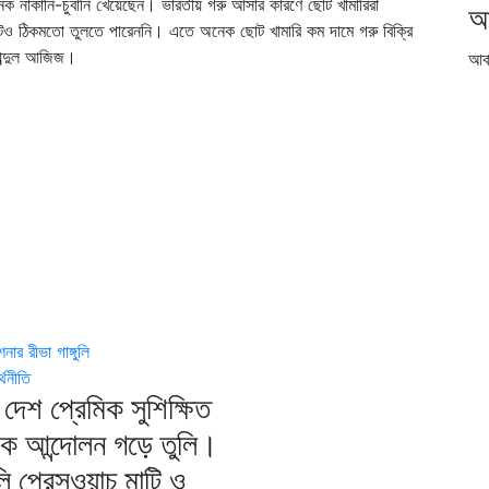
েক নাকানি-চুবানি খেয়েছেন। ভারতীয় গরু আসার কারণে ছোট খামারিরা
আ
হাটেও ঠিকমতো তুলতে পারেননি। এতে অনেক ছোট খামারি কম দামে গরু বিক্রি
 আব্দুল আজিজ।
আর্
ার রীভা গাঙ্গুলি
্থনীতি
দেশ প্রেমিক সুশিক্ষিত
িক আন্দোলন গড়ে তুলি।
ি প্রেসওয়াচ মাটি ও