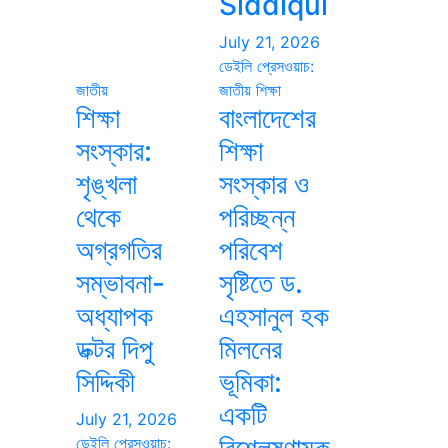
Siddiqui
July 21, 2026
ডেইলি প্রেসওয়াচ:
জাতীয়
জাতীয়
শিক্ষা
শিক্ষা
বাংলাদেশের
সংস্কার:
শিক্ষা
শৃঙ্খলা
সংস্কার ও
থেকে
পরিচ্ছন্ন
অগ্রগতির
পরিবেশ
সম্ভাবনা-
সৃষ্টিতে ড.
অধ্যাপক
এহসানুল হক
ডক্টর দিপু
মিলনের
সিদ্দিকী
ভূমিকা:
একটি
July 21, 2026
বিশ্লেষণাত্মক
ডেইলি প্রেসওয়াচ: