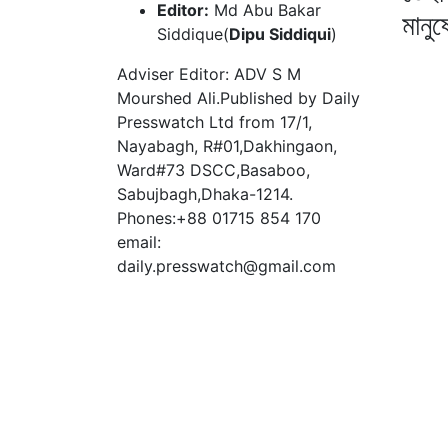
Editor:
Md Abu Bakar
মানু
Siddique(
Dipu Siddiqui
)
Adviser Editor: ADV S M
Mourshed Ali.Published by Daily
Presswatch Ltd from 17/1,
Nayabagh, R#01,Dakhingaon,
Ward#73 DSCC,Basaboo,
Sabujbagh,Dhaka-1214.
Phones:+88 01715 854 170
email:
daily.presswatch@gmail.com