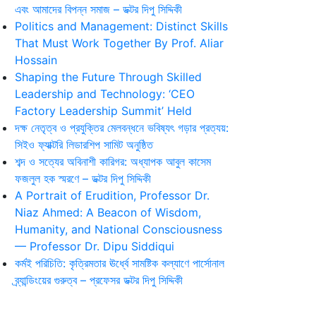
এবং আমাদের বিপন্ন সমাজ – ডক্টর দিপু সিদ্দিকী
Politics and Management: Distinct Skills
That Must Work Together By Prof. Aliar
Hossain
Shaping the Future Through Skilled
Leadership and Technology: ‘CEO
Factory Leadership Summit’ Held
দক্ষ নেতৃত্ব ও প্রযুক্তির মেলবন্ধনে ভবিষ্যৎ গড়ার প্রত্যয়:
সিইও ফ্যাক্টরি লিডারশিপ সামিট অনুষ্ঠিত
শব্দ ও সত্যের অবিনাশী কারিগর: অধ্যাপক আবুল কাসেম
ফজলুল হক স্মরণে – ডক্টর দিপু সিদ্দিকী
A Portrait of Erudition, Professor Dr.
Niaz Ahmed: A Beacon of Wisdom,
Humanity, and National Consciousness
— Professor Dr. Dipu Siddiqui
কর্মই পরিচিতি: কৃত্রিমতার ঊর্ধ্বে সামষ্টিক কল্যাণে পার্সোনাল
ব্র্যান্ডিংয়ের গুরুত্ব – প্রফেসর ডক্টর দিপু সিদ্দিকী