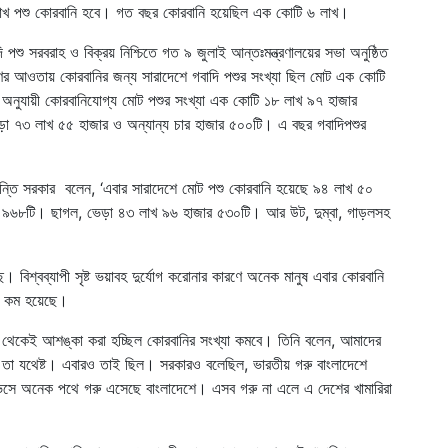
 লাখ পশু কোরবানি হবে। গত বছর কোরবানি হয়েছিল এক কোটি ৬ লাখ।
পশু সরবরাহ ও বিক্রয় নিশ্চিতে গত ৯ জুলাই আন্তঃমন্ত্রণালয়ের সভা অনুষ্ঠিত
রণের আওতায় কোরবানির জন্য সারাদেশে গবাদি পশুর সংখ্যা ছিল মোট এক কোটি
 অনুযায়ী কোরবানিযোগ্য মোট পশুর সংখ্যা এক কোটি ১৮ লাখ ৯৭ হাজার
া ৭৩ লাখ ৫৫ হাজার ও অন্যান্য চার হাজার ৫০০টি। এ বছর গবাদিপশুর
কান্তি সরকার বলেন, ‘এবার সারাদেশে মোট পশু কোরবানি হয়েছে ৯৪ লাখ ৫০
র ৯৬৮টি। ছাগল, ভেড়া ৪৩ লাখ ৯৬ হাজার ৫৩০টি। আর উট, দুম্বা, গাড়লসহ
 বিশ্বব্যাপী সৃষ্ট ভয়াবহ দুর্যোগ করোনার কারণে অনেক মানুষ এবার কোরবানি
নি কম হয়েছে।
রু থেকেই আশঙ্কা করা হচ্ছিল কোরবানির সংখ্যা কমবে। তিনি বলেন, আমাদের
্য তা যথেষ্ট। এবারও তাই ছিল। সরকারও বলেছিল, ভারতীয় গরু বাংলাদেশে
ভেসে অনেক পথে গরু এসেছে বাংলাদেশে। এসব গরু না এলে এ দেশের খামারিরা