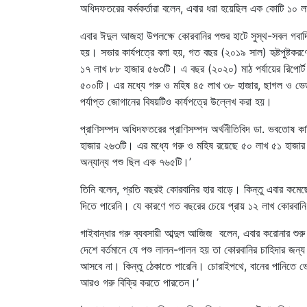
অধিদফতরের কর্মকর্তারা বলেন, এবার ধরা হয়েছিল এক কোটি ১০
এবার ঈদুল আজহা উপলক্ষে কোরবানির পশুর হাটে সুস্থ-সবল গবাদি 
হয়। সভার কার্যপত্রে বলা হয়, গত বছর (২০১৯ সাল) হৃষ্টপুষ্টক
১৭ লাখ ৮৮ হাজার ৫৬৩টি। এ বছর (২০২০) মাঠ পর্যায়ের রিপোর্ট
৫০০টি। এর মধ্যে গরু ও মহিষ ৪৫ লাখ ৩৮ হাজার, ছাগল ও ভেড়
পর্যাপ্ত জোগানের বিষয়টিও কার্যপত্রে উল্লেখ করা হয়।
প্রাণিসম্পদ অধিদফতরের প্রাণিসম্পদ অর্থনীতিবিদ ডা. ভবতোষ 
হাজার ২৬৩টি। এর মধ্যে গরু ও মহিষ রয়েছে ৫০ লাখ ৫১ হাজা
অন্যান্য পশু ছিল এক ৭৬৫টি।’
তিনি বলেন, প্রতি বছরই কোরবানির হার বাড়ে। কিন্তু এবার কমেছে।
দিতে পারেনি। যে কারণে গত বছরের চেয়ে প্রায় ১২ লাখ কোরবা
গাইবান্ধার গরু ব্যবসায়ী আব্দুল আজিজ বলেন, এবার করোনার শু
দেশে বর্তমানে যে পশু লালন-পালন হয় তা কোরবানির চাহিদার জন
আসবে না। কিন্তু ঠেকাতে পারেনি। চোরাইপথে, বানের পানিতে 
আরও গরু বিক্রি করতে পারতেন।’