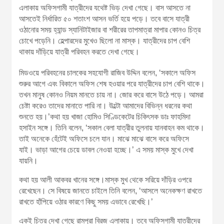
এলাকায় অফিসগামী যাত্রীদের যথেষ্ট ভিড় দেখা গেছে। বাস আসতে না
আসতেই নির্ধারিত ৫০ শতাংশ আসন ভর্তি হয়ে পড়ে। তবে বাসে যাত্রী
ওঠানোর সময় হ্যান্ড স্যানিটাইজার বা শরীরের তাপমাত্রা মাপার কোনও চিত্র
চোখে পড়েনি। হেল্পারদের মুখেও ছিলো না মাস্ক। যাত্রীদের চাপ বেশি
থাকায় দাঁড়িয়ে যাত্রী পরিবহন করতে দেখা গেছে।
মিডওয়ে পরিবহনের চালকের সহযোগী রাজিব উদ্দিন বলেন, ‘সকালে অফিস
শুরুর আগে এবং বিকালে অফিস শেষ হওয়ার পরে যাত্রীদের চাপ বেশি থাকে।
তখন মানুষ কোনও নিয়ম মানতে চায় না। জোর করে বাসে উঠে পড়ে। আমরা
চেষ্টা করেও তাদের মানাতে পারি না। উল্টো আমাদের বিভিন্ন ধরনের কথা
শুনতে হয়।’কথা হয় খাজা হোমিও সিণ্ডিকেটের চিকিৎসক ডাঃ ফাহমিদা
হসাইন সঙ্গে। তিনি বলেন, ‘সকাল বেলা যাত্রীর তুলনায় যানবাহন কম থাকে।
তাই অনেকে হেঁটেই অফিসে চলে যান। মাঝে মাঝে বাসে করে অফিসে
যাই। ভাড়া আগের চেয়ে ডাবল নেওয়া হচ্ছে।’ এ সময় মাস্ক মুখে দেখা
যায়নি।
কথা হয় আলী আকবর খানের সঙ্গে।মাস্ক মুখ থেকে সরিয়ে দাঁড়ির ওপরে
রেখেছেন। সে বিষয়ে জানতে চাইলে তিনি বলেন, ‘আসলে অনেকক্ষণ রাখতে
রাখতে হাঁপিয়ে ওঠার কারণে কিছু সময় এভাবে রেখেছি।’
একই চিত্র দেখা গেছে রামপুরা ব্রিজ এলাকায়। তবে অফিসগামী যাত্রীদের