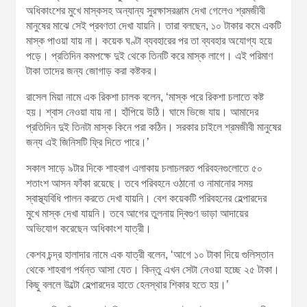
অধিকাংশের ‍মুখে মাস্কসহ অন্যান্য সুরক্ষাসরঞ্জাম দেখা গেলেও শ্রমজীবী
মানুষের মাঝে সেই প্রবণতা দেখা যায়নি। তারা বলছেন, ১০ টাকার কমে একটি
মাস্ক পাওয়া যায় না। কয়েক ঘণ্টা ব্যবহারের পর তা ব্যবহার অযোগ্য হয়ে
পড়ে। প্রতিদিন কমপক্ষে দুই থেকে তিনটি করে মাস্ক লাগে। এই পরিমাণ
টাকা তাদের জন্য জোগাড় করা কষ্টকর।
রাসেল মিয়া নামে এক রিকশা চালক বলেন, ‘মাস্ক পরে রিকশা চলাতে কষ্ট
হয়। শ্বাস নেওয়া যায় না। হাঁপিয়ে উঠি। ঘামে ভিজে যায়। আমাদের
প্রতিদিন দুই তিনটা মাস্ক কিনে পরা কঠিন। সরকার চাইলে শ্রমজীবী মানুষের
জন্য এই জিনিসটি ফ্রি দিতে পারে।’
সকাল সাড়ে ৯টার দিকে শাহবাগ এলাকায় চলাচলরত পরিবহনগুলোতে ৫০
শতাংশ আসন ফাঁকা রয়েছে। তবে পরিবহনে ওঠানো ও নামানোর সময়
স্বাস্থ্যবিধি পালন করতে দেখা যায়নি। বেশ কয়েকটি পরিবহনের হেল্পারদের
মুখে মাস্ক দেখা যায়নি। তবে আগের তুলনায় দ্বিগুণ ভাড়া আদায়ের
অভিযোগ করেছেন অধিকাংশ যাত্রী।
কেশব চন্দ্র হালাদার নামে এক যাত্রী বলেন, ‘আগে ১০ টাকা দিয়ে গুলিস্তান
থেকে শাহবাগ পর্যন্ত আসা যেত। কিন্তু এখন সেটা নেওয়া হচ্ছে ২৫ টাকা।
কিছু বললে উল্টো হেল্পারদের হাতে হেনস্থার শিকার হতে হয়।’