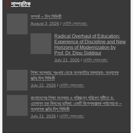
সাম্প্রতিক
সম্পর্ক – দিপু সিদ্দিকী
August 3, 2026
ডেইলি প্রেসওয়াচ:
Radical Overhaul of Education:
Experience of Discipline and New
Horizons of Modernization by
Prof. Dr. Dipu Siddiqui
July 21, 2026
ডেইলি প্রেসওয়াচ:
শিক্ষা সংস্কার: শৃঙ্খলা থেকে অগ্রগতির সম্ভাবনা- অধ্যাপক
ডক্টর দিপু সিদ্দিকী
July 21, 2026
ডেইলি প্রেসওয়াচ:
বাংলাদেশের শিক্ষা সংস্কার ও পরিচ্ছন্ন পরিবেশ সৃষ্টিতে ড.
এহসানুল হক মিলনের ভূমিকা: একটি বিশ্লেষণাত্মক পর্যালোচনা –
অধ্যাপক ডক্টর দিপু সিদ্দিকী
July 21, 2026
ডেইলি প্রেসওয়াচ: