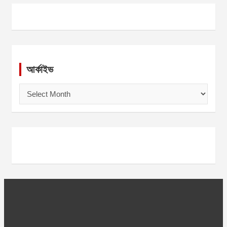
আর্কাইভ
আ
র্কা
ই
ভ