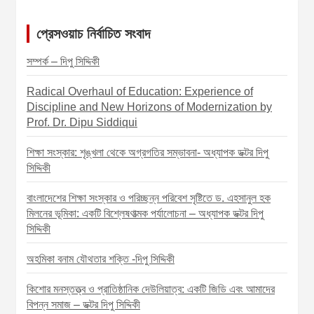
n
a
প্রেসওয়াচ নির্বাচিত সংবাদ
v
সম্পর্ক – দিপু সিদ্দিকী
i
Radical Overhaul of Education: Experience of
g
Discipline and New Horizons of Modernization by
a
Prof. Dr. Dipu Siddiqui
t
শিক্ষা সংস্কার: শৃঙ্খলা থেকে অগ্রগতির সম্ভাবনা- অধ্যাপক ডক্টর দিপু
i
সিদ্দিকী
o
বাংলাদেশের শিক্ষা সংস্কার ও পরিচ্ছন্ন পরিবেশ সৃষ্টিতে ড. এহসানুল হক
n
মিলনের ভূমিকা: একটি বিশ্লেষণাত্মক পর্যালোচনা – অধ্যাপক ডক্টর দিপু
সিদ্দিকী
অহমিকা বনাম যৌথতার শক্তি -দিপু সিদ্দিকী
কিশোর মনস্তত্ত্ব ও প্রাতিষ্ঠানিক দেউলিয়াত্ব: একটি জিডি এবং আমাদের
বিপন্ন সমাজ – ডক্টর দিপু সিদ্দিকী