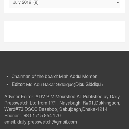
র্কা
ই
ভ
Chairman of the board: Miah Abdul Momen
Editor:
Md Abu Bakar Siddique(
Dipu Siddiqui
)
Adviser Editor: ADV S M Mourshed Ali.Published by Daily
Presswatch Ltd from 17/1, Nayabagh, R#01,Dakhingaon,
Ward#73 DSCC,Basaboo, Sabujbagh,Dhaka-1214.
Phones:+88 01715 854 170
email: daily.presswatch@gmail.com