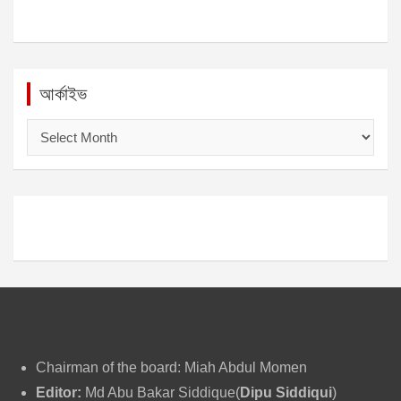
আর্কাইভ
আ
র্কা
ই
ভ
Chairman of the board: Miah Abdul Momen
Editor:
Md Abu Bakar Siddique(
Dipu Siddiqui
)