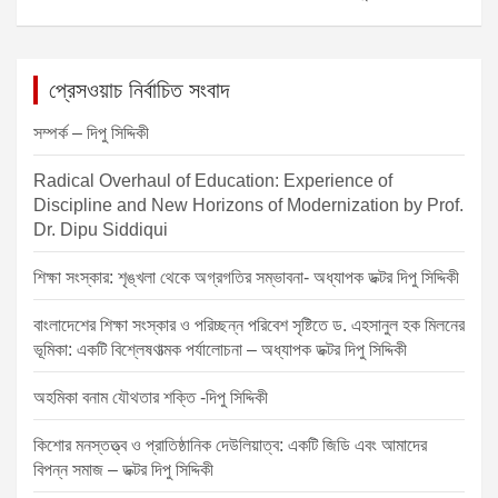
o
er
p
t
k
n
a
প্রেসওয়াচ নির্বাচিত সংবাদ
v
সম্পর্ক – দিপু সিদ্দিকী
i
Radical Overhaul of Education: Experience of
g
Discipline and New Horizons of Modernization by Prof.
a
Dr. Dipu Siddiqui
t
শিক্ষা সংস্কার: শৃঙ্খলা থেকে অগ্রগতির সম্ভাবনা- অধ্যাপক ডক্টর দিপু সিদ্দিকী
i
o
বাংলাদেশের শিক্ষা সংস্কার ও পরিচ্ছন্ন পরিবেশ সৃষ্টিতে ড. এহসানুল হক মিলনের
ভূমিকা: একটি বিশ্লেষণাত্মক পর্যালোচনা – অধ্যাপক ডক্টর দিপু সিদ্দিকী
n
অহমিকা বনাম যৌথতার শক্তি -দিপু সিদ্দিকী
কিশোর মনস্তত্ত্ব ও প্রাতিষ্ঠানিক দেউলিয়াত্ব: একটি জিডি এবং আমাদের
বিপন্ন সমাজ – ডক্টর দিপু সিদ্দিকী