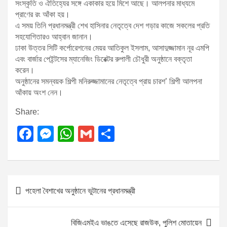
সংস্কৃতি ও ঐতিহ্যের সঙ্গে একাকার হয়ে মিশে আছে। আলপনার মাধ্যমে
প্রাণের রং আঁকা হয়।
এ সময় তিনি প্রধানমন্ত্রী শেখ হাসিনার নেতৃত্বে দেশ গড়ার কাজে সকলের প্রতি
সহযোগিতারও আহ্বান জানান।
ঢাকা উত্তর সিটি কর্পোরেশনের মেয়র আতিকুল ইসলাম, আসাদুজ্জামান নূর এমপি
এবং বার্জার পেইন্টসের ম্যানেজিং ডিরেক্টর রুপালী চৌধুরী অনুষ্ঠানে বক্তৃতা
করেন।
অনুষ্ঠানের সমন্বয়ক শিল্পী মনিরুজ্জামানের নেতৃত্বে প্রায় চারশ’ শিল্পী আলপনা
আঁকায় অংশ নেন।
Share:
F
M
W
G
S
a
e
h
m
h
c
ss
at
ail
ar
e
e
s
e
P
পহেলা বৈশাখের অনুষ্ঠানে ভুটানের প্রধানমন্ত্রী
b
n
A
o
o
g
p
s
বিজিএমইএ ভাঙতে এসেছে রাজউক, পুলিশ মোতায়েন