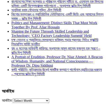
বাংলাদেশের শিক্ষা সংস্কার ও পরিচ্ছন্ন পরিবেশ সৃষ্টিতে ড. এহসানুল হক মিলনের
ভূমিকা: একটি বিশ্লেষণাত্মক পর্যালোচনা – অধ্যাপক ডক্টর দিপু সিদ্দিকী
অহমিকা বনাম যৌথতার শক্তি -দিপু সিদ্দিকী
কিশোর মনস্তত্ত্ব ও প্রাতিষ্ঠানিক দেউলিয়াত্ব: একটি জিডি এবং আমাদের বিপন্ন
সমাজ – ডক্টর দিপু সিদ্দিকী
Politics and Management: Distinct Skills That Must Work
Together By Prof. Aliar Hossain
Shaping the Future Through Skilled Leadership and
Technology: ‘CEO Factory Leadership Summit’ Held
দক্ষ নেতৃত্ব ও প্রযুক্তির মেলবন্ধনে ভবিষ্যৎ গড়ার প্রত্যয়: সিইও ফ্যাক্টরি
লিডারশিপ সামিট অনুষ্ঠিত
শব্দ ও সত্যের অবিনাশী কারিগর: অধ্যাপক আবুল কাসেম ফজলুল হক স্মরণে –
ডক্টর দিপু সিদ্দিকী
A Portrait of Erudition, Professor Dr. Niaz Ahmed: A Beacon
of Wisdom, Humanity, and National Consciousness —
Professor Dr. Dipu Siddiqui
কর্মই পরিচিতি: কৃত্রিমতার ঊর্ধ্বে সামষ্টিক কল্যাণে পার্সোনাল ব্র্যান্ডিংয়ের গুরুত্ব
– প্রফেসর ডক্টর দিপু সিদ্দিকী
আর্কাইভ
আর্কাইভ