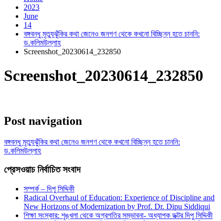
2023
June
14
বঙ্গবন্ধু মৃত্যুঝুঁকির কথা জেনেও জনগণ থেকে কখনো বিচ্ছিন্ন হতে চাননি:
ড.কলিমউল্লাহ
Screenshot_20230614_232850
Screenshot_20230614_232850
Post navigation
বঙ্গবন্ধু মৃত্যুঝুঁকির কথা জেনেও জনগণ থেকে কখনো বিচ্ছিন্ন হতে চাননি:
ড.কলিমউল্লাহ
প্রেসওয়াচ নির্বাচিত সংবাদ
সম্পর্ক – দিপু সিদ্দিকী
Radical Overhaul of Education: Experience of Discipline and
New Horizons of Modernization by Prof. Dr. Dipu Siddiqui
শিক্ষা সংস্কার: শৃঙ্খলা থেকে অগ্রগতির সম্ভাবনা- অধ্যাপক ডক্টর দিপু সিদ্দিকী