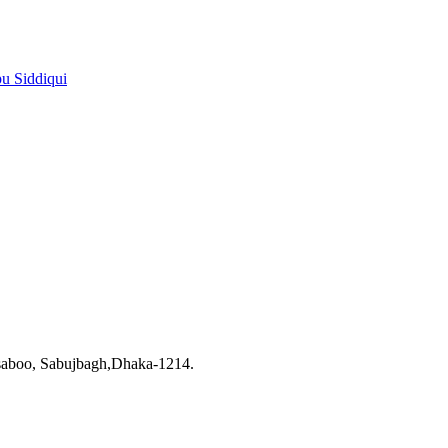
pu Siddiqui
saboo, Sabujbagh,Dhaka-1214.