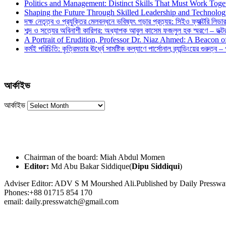
Politics and Management: Distinct Skills That Must Work Toge
Shaping the Future Through Skilled Leadership and Technolo
দক্ষ নেতৃত্ব ও প্রযুক্তির মেলবন্ধনে ভবিষ্যৎ গড়ার প্রত্যয়: সিইও ফ্যাক্টরি লিডার
শব্দ ও সত্যের অবিনাশী কারিগর: অধ্যাপক আবুল কাসেম ফজলুল হক স্মরণে – ডক্টর দ
A Portrait of Erudition, Professor Dr. Niaz Ahmed: A Beacon
কর্মই পরিচিতি: কৃত্রিমতার ঊর্ধ্বে সামষ্টিক কল্যাণে পার্সোনাল ব্র্যান্ডিংয়ের গুরুত্ব –
আর্কাইভ
আর্কাইভ
Chairman of the board: Miah Abdul Momen
Editor:
Md Abu Bakar Siddique(
Dipu Siddiqui
)
Adviser Editor: ADV S M Mourshed Ali.Published by Daily Press
Phones:+88 01715 854 170
email: daily.presswatch@gmail.com