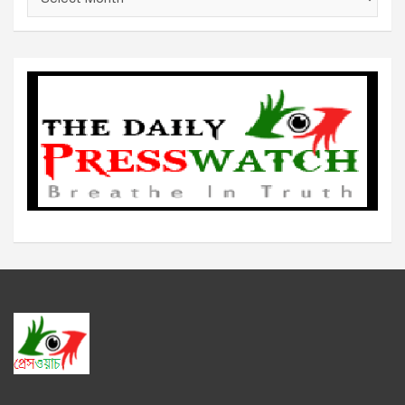
র্কা
ই
ভ