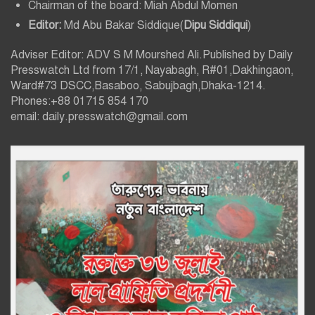
Chairman of the board: Miah Abdul Momen
Editor:
Md Abu Bakar Siddique(
Dipu Siddiqui
)
Adviser Editor: ADV S M Mourshed Ali.Published by Daily
Presswatch Ltd from 17/1, Nayabagh, R#01,Dakhingaon,
Ward#73 DSCC,Basaboo, Sabujbagh,Dhaka-1214.
Phones:+88 01715 854 170
email: daily.presswatch@gmail.com