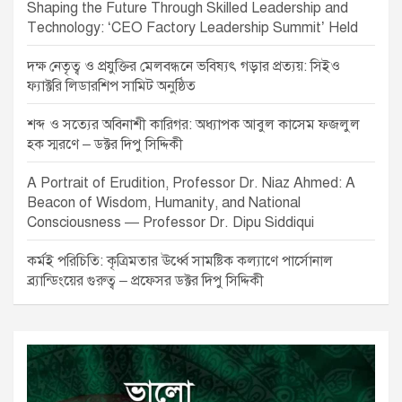
Shaping the Future Through Skilled Leadership and
Technology: ‘CEO Factory Leadership Summit’ Held
দক্ষ নেতৃত্ব ও প্রযুক্তির মেলবন্ধনে ভবিষ্যৎ গড়ার প্রত্যয়: সিইও
ফ্যাক্টরি লিডারশিপ সামিট অনুষ্ঠিত
শব্দ ও সত্যের অবিনাশী কারিগর: অধ্যাপক আবুল কাসেম ফজলুল
হক স্মরণে – ডক্টর দিপু সিদ্দিকী
A Portrait of Erudition, Professor Dr. Niaz Ahmed: A
Beacon of Wisdom, Humanity, and National
Consciousness — Professor Dr. Dipu Siddiqui
কর্মই পরিচিতি: কৃত্রিমতার ঊর্ধ্বে সামষ্টিক কল্যাণে পার্সোনাল
ব্র্যান্ডিংয়ের গুরুত্ব – প্রফেসর ডক্টর দিপু সিদ্দিকী