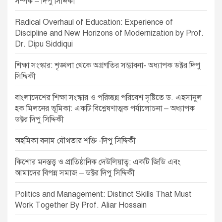
সম্পর্ক – দিপু সিদ্দিকী
a
v
Radical Overhaul of Education: Experience of
Discipline and New Horizons of Modernization by Prof.
i
Dr. Dipu Siddiqui
g
শিক্ষা সংস্কার: শৃঙ্খলা থেকে অগ্রগতির সম্ভাবনা- অধ্যাপক ডক্টর দিপু
a
সিদ্দিকী
t
বাংলাদেশের শিক্ষা সংস্কার ও পরিচ্ছন্ন পরিবেশ সৃষ্টিতে ড. এহসানুল
i
হক মিলনের ভূমিকা: একটি বিশ্লেষণাত্মক পর্যালোচনা – অধ্যাপক
o
ডক্টর দিপু সিদ্দিকী
n
অহমিকা বনাম যৌথতার শক্তি -দিপু সিদ্দিকী
কিশোর মনস্তত্ত্ব ও প্রাতিষ্ঠানিক দেউলিয়াত্ব: একটি জিডি এবং
আমাদের বিপন্ন সমাজ – ডক্টর দিপু সিদ্দিকী
Politics and Management: Distinct Skills That Must
Work Together By Prof. Aliar Hossain