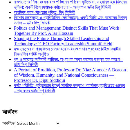
বাংলাদেশের শিক্ষা সংস্কার ও পরিচ্ছন্ন পরিবেশ সৃষ্টিতে ড. এহসানুল হক মিলনের
ভূমিকা: একটি বিশ্লেষণাত্মক পর্যালোচনা – অধ্যাপক ডক্টর দিপু সিদ্দিকী
অহমিকা বনাম যৌথতার শক্তি -দিপু সিদ্দিকী
কিশোর মনস্তত্ত্ব ও প্রাতিষ্ঠানিক দেউলিয়াত্ব: একটি জিডি এবং আমাদের বিপন্ন
সমাজ – ডক্টর দিপু সিদ্দিকী
Politics and Management: Distinct Skills That Must Work
Together By Prof. Aliar Hossain
Shaping the Future Through Skilled Leadership and
Technology: ‘CEO Factory Leadership Summit’ Held
দক্ষ নেতৃত্ব ও প্রযুক্তির মেলবন্ধনে ভবিষ্যৎ গড়ার প্রত্যয়: সিইও ফ্যাক্টরি
লিডারশিপ সামিট অনুষ্ঠিত
শব্দ ও সত্যের অবিনাশী কারিগর: অধ্যাপক আবুল কাসেম ফজলুল হক স্মরণে –
ডক্টর দিপু সিদ্দিকী
A Portrait of Erudition, Professor Dr. Niaz Ahmed: A Beacon
of Wisdom, Humanity, and National Consciousness —
Professor Dr. Dipu Siddiqui
কর্মই পরিচিতি: কৃত্রিমতার ঊর্ধ্বে সামষ্টিক কল্যাণে পার্সোনাল ব্র্যান্ডিংয়ের গুরুত্ব
– প্রফেসর ডক্টর দিপু সিদ্দিকী
আর্কাইভ
আর্কাইভ