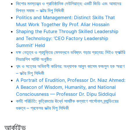
কিশোর মনস্তত্ত্ব ও প্রাতিষ্ঠানিক দেউলিয়াত্ব: একটি জিডি এবং আমাদের
বিপন্ন সমাজ – ডক্টর দিপু সিদ্দিকী
Politics and Management: Distinct Skills That
Must Work Together By Prof. Aliar Hossain
Shaping the Future Through Skilled Leadership
and Technology: ‘CEO Factory Leadership
Summit’ Held
দক্ষ নেতৃত্ব ও প্রযুক্তির মেলবন্ধনে ভবিষ্যৎ গড়ার প্রত্যয়: সিইও ফ্যাক্টরি
লিডারশিপ সামিট অনুষ্ঠিত
শব্দ ও সত্যের অবিনাশী কারিগর: অধ্যাপক আবুল কাসেম ফজলুল হক স্মরণে
– ডক্টর দিপু সিদ্দিকী
A Portrait of Erudition, Professor Dr. Niaz Ahmed:
A Beacon of Wisdom, Humanity, and National
Consciousness — Professor Dr. Dipu Siddiqui
কর্মই পরিচিতি: কৃত্রিমতার ঊর্ধ্বে সামষ্টিক কল্যাণে পার্সোনাল ব্র্যান্ডিংয়ের
গুরুত্ব – প্রফেসর ডক্টর দিপু সিদ্দিকী
আর্কাইভ