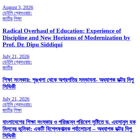
August 3, 2026
ডেইলি প্রেসওয়াচ:
জাতীয়
শিক্ষা
Radical Overhaul of Education: Experience of
Discipline and New Horizons of Modernization by
Prof. Dr. Dipu Siddiqui
July 21, 2026
ডেইলি প্রেসওয়াচ:
জাতীয়
শিক্ষা সংস্কার: শৃঙ্খলা থেকে অগ্রগতির সম্ভাবনা- অধ্যাপক ডক্টর দিপু
সিদ্দিকী
July 21, 2026
ডেইলি প্রেসওয়াচ:
জাতীয়
শিক্ষা
বাংলাদেশের শিক্ষা সংস্কার ও পরিচ্ছন্ন পরিবেশ সৃষ্টিতে ড. এহসানুল হক
মিলনের ভূমিকা: একটি বিশ্লেষণাত্মক পর্যালোচনা – অধ্যাপক ডক্টর দিপু
সিদ্দিকী