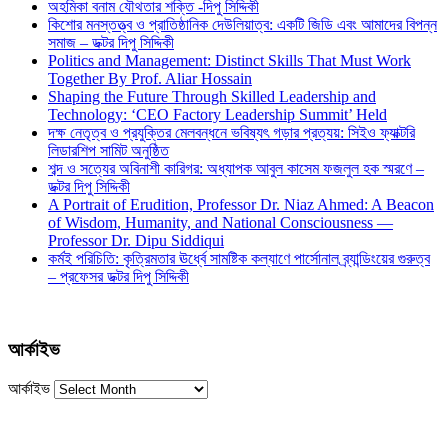
অহমিকা বনাম যৌথতার শক্তি -দিপু সিদ্দিকী
কিশোর মনস্তত্ত্ব ও প্রাতিষ্ঠানিক দেউলিয়াত্ব: একটি জিডি এবং আমাদের বিপন্ন
সমাজ – ডক্টর দিপু সিদ্দিকী
Politics and Management: Distinct Skills That Must Work
Together By Prof. Aliar Hossain
Shaping the Future Through Skilled Leadership and
Technology: ‘CEO Factory Leadership Summit’ Held
দক্ষ নেতৃত্ব ও প্রযুক্তির মেলবন্ধনে ভবিষ্যৎ গড়ার প্রত্যয়: সিইও ফ্যাক্টরি
লিডারশিপ সামিট অনুষ্ঠিত
শব্দ ও সত্যের অবিনাশী কারিগর: অধ্যাপক আবুল কাসেম ফজলুল হক স্মরণে –
ডক্টর দিপু সিদ্দিকী
A Portrait of Erudition, Professor Dr. Niaz Ahmed: A Beacon
of Wisdom, Humanity, and National Consciousness —
Professor Dr. Dipu Siddiqui
কর্মই পরিচিতি: কৃত্রিমতার ঊর্ধ্বে সামষ্টিক কল্যাণে পার্সোনাল ব্র্যান্ডিংয়ের গুরুত্ব
– প্রফেসর ডক্টর দিপু সিদ্দিকী
আর্কাইভ
আর্কাইভ