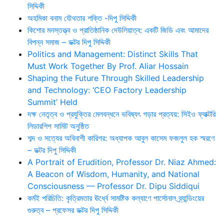
সিদ্দিকী
অহমিকা বনাম যৌথতার শক্তি -দিপু সিদ্দিকী
কিশোর মনস্তত্ত্ব ও প্রাতিষ্ঠানিক দেউলিয়াত্ব: একটি জিডি এবং আমাদের
বিপন্ন সমাজ – ডক্টর দিপু সিদ্দিকী
Politics and Management: Distinct Skills That
Must Work Together By Prof. Aliar Hossain
Shaping the Future Through Skilled Leadership
and Technology: ‘CEO Factory Leadership
Summit’ Held
দক্ষ নেতৃত্ব ও প্রযুক্তির মেলবন্ধনে ভবিষ্যৎ গড়ার প্রত্যয়: সিইও ফ্যাক্টরি
লিডারশিপ সামিট অনুষ্ঠিত
শব্দ ও সত্যের অবিনাশী কারিগর: অধ্যাপক আবুল কাসেম ফজলুল হক স্মরণে
– ডক্টর দিপু সিদ্দিকী
A Portrait of Erudition, Professor Dr. Niaz Ahmed:
A Beacon of Wisdom, Humanity, and National
Consciousness — Professor Dr. Dipu Siddiqui
কর্মই পরিচিতি: কৃত্রিমতার ঊর্ধ্বে সামষ্টিক কল্যাণে পার্সোনাল ব্র্যান্ডিংয়ের
গুরুত্ব – প্রফেসর ডক্টর দিপু সিদ্দিকী