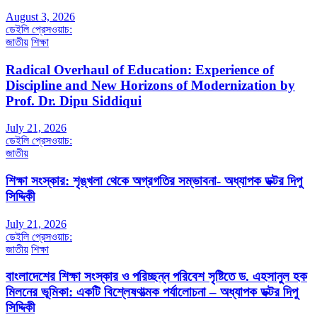
August 3, 2026
ডেইলি প্রেসওয়াচ:
জাতীয়
শিক্ষা
Radical Overhaul of Education: Experience of
Discipline and New Horizons of Modernization by
Prof. Dr. Dipu Siddiqui
July 21, 2026
ডেইলি প্রেসওয়াচ:
জাতীয়
শিক্ষা সংস্কার: শৃঙ্খলা থেকে অগ্রগতির সম্ভাবনা- অধ্যাপক ডক্টর দিপু
সিদ্দিকী
July 21, 2026
ডেইলি প্রেসওয়াচ:
জাতীয়
শিক্ষা
বাংলাদেশের শিক্ষা সংস্কার ও পরিচ্ছন্ন পরিবেশ সৃষ্টিতে ড. এহসানুল হক
মিলনের ভূমিকা: একটি বিশ্লেষণাত্মক পর্যালোচনা – অধ্যাপক ডক্টর দিপু
সিদ্দিকী