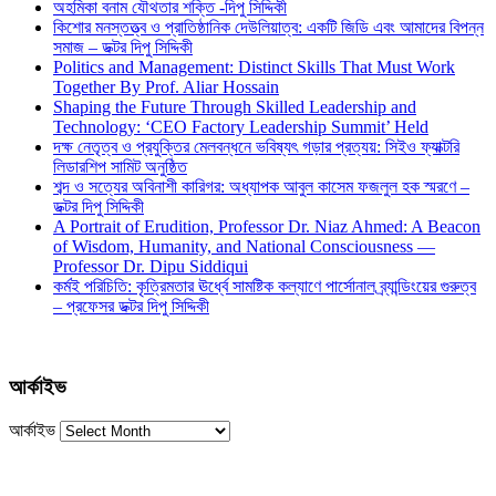
অহমিকা বনাম যৌথতার শক্তি -দিপু সিদ্দিকী
কিশোর মনস্তত্ত্ব ও প্রাতিষ্ঠানিক দেউলিয়াত্ব: একটি জিডি এবং আমাদের বিপন্ন
সমাজ – ডক্টর দিপু সিদ্দিকী
Politics and Management: Distinct Skills That Must Work
Together By Prof. Aliar Hossain
Shaping the Future Through Skilled Leadership and
Technology: ‘CEO Factory Leadership Summit’ Held
দক্ষ নেতৃত্ব ও প্রযুক্তির মেলবন্ধনে ভবিষ্যৎ গড়ার প্রত্যয়: সিইও ফ্যাক্টরি
লিডারশিপ সামিট অনুষ্ঠিত
শব্দ ও সত্যের অবিনাশী কারিগর: অধ্যাপক আবুল কাসেম ফজলুল হক স্মরণে –
ডক্টর দিপু সিদ্দিকী
A Portrait of Erudition, Professor Dr. Niaz Ahmed: A Beacon
of Wisdom, Humanity, and National Consciousness —
Professor Dr. Dipu Siddiqui
কর্মই পরিচিতি: কৃত্রিমতার ঊর্ধ্বে সামষ্টিক কল্যাণে পার্সোনাল ব্র্যান্ডিংয়ের গুরুত্ব
– প্রফেসর ডক্টর দিপু সিদ্দিকী
আর্কাইভ
আর্কাইভ