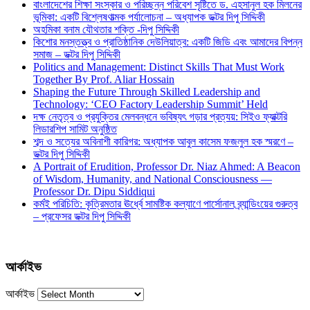
বাংলাদেশের শিক্ষা সংস্কার ও পরিচ্ছন্ন পরিবেশ সৃষ্টিতে ড. এহসানুল হক মিলনের
ভূমিকা: একটি বিশ্লেষণাত্মক পর্যালোচনা – অধ্যাপক ডক্টর দিপু সিদ্দিকী
অহমিকা বনাম যৌথতার শক্তি -দিপু সিদ্দিকী
কিশোর মনস্তত্ত্ব ও প্রাতিষ্ঠানিক দেউলিয়াত্ব: একটি জিডি এবং আমাদের বিপন্ন
সমাজ – ডক্টর দিপু সিদ্দিকী
Politics and Management: Distinct Skills That Must Work
Together By Prof. Aliar Hossain
Shaping the Future Through Skilled Leadership and
Technology: ‘CEO Factory Leadership Summit’ Held
দক্ষ নেতৃত্ব ও প্রযুক্তির মেলবন্ধনে ভবিষ্যৎ গড়ার প্রত্যয়: সিইও ফ্যাক্টরি
লিডারশিপ সামিট অনুষ্ঠিত
শব্দ ও সত্যের অবিনাশী কারিগর: অধ্যাপক আবুল কাসেম ফজলুল হক স্মরণে –
ডক্টর দিপু সিদ্দিকী
A Portrait of Erudition, Professor Dr. Niaz Ahmed: A Beacon
of Wisdom, Humanity, and National Consciousness —
Professor Dr. Dipu Siddiqui
কর্মই পরিচিতি: কৃত্রিমতার ঊর্ধ্বে সামষ্টিক কল্যাণে পার্সোনাল ব্র্যান্ডিংয়ের গুরুত্ব
– প্রফেসর ডক্টর দিপু সিদ্দিকী
আর্কাইভ
আর্কাইভ