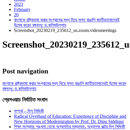
2023
February
20
বাংলাকে রাষ্ট্রভাষা করার সংগ্রামের মধ্য দিয়ে মূলত বাঙালি জাতীয়তাবাদেরই
উন্মেষ করেন বঙ্গবন্ধু: ড.কলিমউল্লাহ
Screenshot_20230219_235612_us.zoom.videomeetings
Screenshot_20230219_235612_u
Post navigation
বাংলাকে রাষ্ট্রভাষা করার সংগ্রামের মধ্য দিয়ে মূলত বাঙালি জাতীয়তাবাদেরই উন্মেষ করেন
বঙ্গবন্ধু: ড.কলিমউল্লাহ
প্রেসওয়াচ নির্বাচিত সংবাদ
সম্পর্ক – দিপু সিদ্দিকী
Radical Overhaul of Education: Experience of Discipline and
New Horizons of Modernization by Prof. Dr. Dipu Siddiqui
শিক্ষা সংস্কার: শৃঙ্খলা থেকে অগ্রগতির সম্ভাবনা- অধ্যাপক ডক্টর দিপু সিদ্দিকী