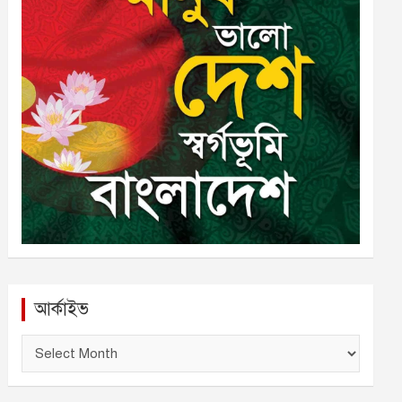
আর্কাইভ
আ
র্কা
ই