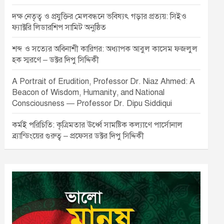
দক্ষ নেতৃত্ব ও প্রযুক্তির মেলবন্ধনে ভবিষ্যৎ গড়ার প্রত্যয়: সিইও
ফ্যাক্টরি লিডারশিপ সামিট অনুষ্ঠিত
শব্দ ও সত্যের অবিনাশী কারিগর: অধ্যাপক আবুল কাসেম ফজলুল
হক স্মরণে – ডক্টর দিপু সিদ্দিকী
A Portrait of Erudition, Professor Dr. Niaz Ahmed: A
Beacon of Wisdom, Humanity, and National
Consciousness — Professor Dr. Dipu Siddiqui
কর্মই পরিচিতি: কৃত্রিমতার ঊর্ধ্বে সামষ্টিক কল্যাণে পার্সোনাল
ব্র্যান্ডিংয়ের গুরুত্ব – প্রফেসর ডক্টর দিপু সিদ্দিকী