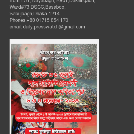
from 17/1, Nayabagh, R#01,Dakhingaon,
Ward#73 DSCC,Basaboo,
Sabujbagh,Dhaka-1214.
Phones:+88 01715 854 170
email: daily.presswatch@gmail.com