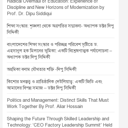
Radical Overhaul of Education: Experience of
Discipline and New Horizons of Modernization by
Prof. Dr. Dipu Siddiqui
শিক্ষা সংস্কার: শৃঙ্খলা থেকে অগ্রগতির সম্ভাবনা- অধ্যাপক ডক্টর দিপু
সিদ্দিকী
বাংলাদেশের শিক্ষা সংস্কার ও পরিচ্ছন্ন পরিবেশ সৃষ্টিতে ড.
এহসানুল হক মিলনের ভূমিকা: একটি বিশ্লেষণাত্মক পর্যালোচনা –
অধ্যাপক ডক্টর দিপু সিদ্দিকী
অহমিকা বনাম যৌথতার শক্তি -দিপু সিদ্দিকী
কিশোর মনস্তত্ত্ব ও প্রাতিষ্ঠানিক দেউলিয়াত্ব: একটি জিডি এবং
আমাদের বিপন্ন সমাজ – ডক্টর দিপু সিদ্দিকী
Politics and Management: Distinct Skills That Must
Work Together By Prof. Aliar Hossain
Shaping the Future Through Skilled Leadership and
Technology: ‘CEO Factory Leadership Summit’ Held