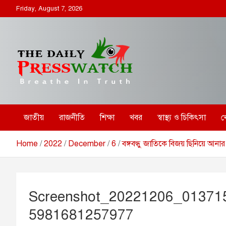
S
Friday, August 7, 2026
k
i
p
t
o
c
o
ডেইলি প্রেসওয়াচ
ডেইলি প্রেসওয়াচ মুক্তিযুদ্ধের চেতনায় উদ্বুদ্ধ মুখপত্র
n
t
e
জাতীয়
রাজনীতি
শিক্ষা
খবর
স্বাস্থ্য ও চিকিৎসা
খ
n
t
Home
2022
December
6
বঙ্গবন্ধু জাতিকে বিজয় ছিনিয়ে আনার
Screenshot_20221206_013715_
5981681257977