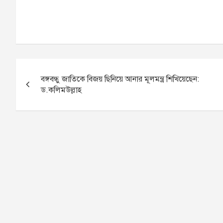
P
বঙ্গবন্ধু জাতিকে বিজয় ছিনিয়ে আনার মূলমন্ত্র শিখিয়েছেন:
o
ড.কলিমউল্লাহ
s
t
n
a
v
i