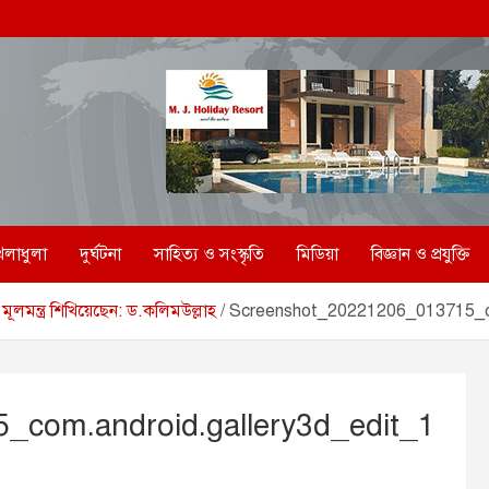
েলাধুলা
দুর্ঘটনা
সাহিত্য ও সংস্কৃতি
মিডিয়া
বিজ্ঞান ও প্রযুক্তি
 মূলমন্ত্র শিখিয়েছেন: ড.কলিমউল্লাহ
Screenshot_20221206_013715_c
com.android.gallery3d_edit_1