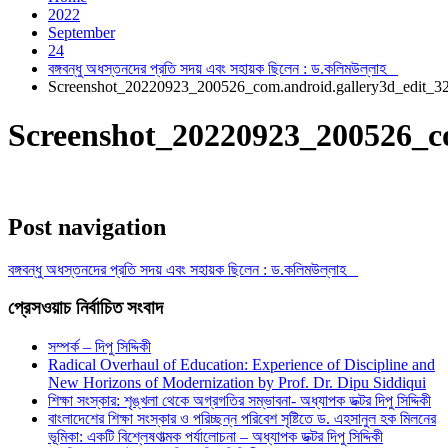
2022
September
24
বঙ্গবন্ধু অধস্তনদের প্রতি সদয় এবং সহায়ক ছিলেন : ড.কলিমউল্লাহ
Screenshot_20220923_200526_com.android.gallery3d_edit_
Screenshot_20220923_200526_c
Post navigation
বঙ্গবন্ধু অধস্তনদের প্রতি সদয় এবং সহায়ক ছিলেন : ড.কলিমউল্লাহ
প্রেসওয়াচ নির্বাচিত সংবাদ
সম্পর্ক – দিপু সিদ্দিকী
Radical Overhaul of Education: Experience of Discipline and
New Horizons of Modernization by Prof. Dr. Dipu Siddiqui
শিক্ষা সংস্কার: শৃঙ্খলা থেকে অগ্রগতির সম্ভাবনা- অধ্যাপক ডক্টর দিপু সিদ্দিকী
বাংলাদেশের শিক্ষা সংস্কার ও পরিচ্ছন্ন পরিবেশ সৃষ্টিতে ড. এহসানুল হক মিলনের
ভূমিকা: একটি বিশ্লেষণাত্মক পর্যালোচনা – অধ্যাপক ডক্টর দিপু সিদ্দিকী