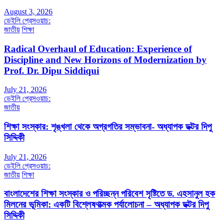
August 3, 2026
ডেইলি প্রেসওয়াচ:
জাতীয়
শিক্ষা
Radical Overhaul of Education: Experience of
Discipline and New Horizons of Modernization by
Prof. Dr. Dipu Siddiqui
July 21, 2026
ডেইলি প্রেসওয়াচ:
জাতীয়
শিক্ষা সংস্কার: শৃঙ্খলা থেকে অগ্রগতির সম্ভাবনা- অধ্যাপক ডক্টর দিপু
সিদ্দিকী
July 21, 2026
ডেইলি প্রেসওয়াচ:
জাতীয়
শিক্ষা
বাংলাদেশের শিক্ষা সংস্কার ও পরিচ্ছন্ন পরিবেশ সৃষ্টিতে ড. এহসানুল হক
মিলনের ভূমিকা: একটি বিশ্লেষণাত্মক পর্যালোচনা – অধ্যাপক ডক্টর দিপু
সিদ্দিকী