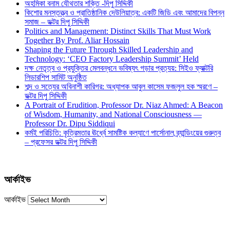
অহমিকা বনাম যৌথতার শক্তি -দিপু সিদ্দিকী
কিশোর মনস্তত্ত্ব ও প্রাতিষ্ঠানিক দেউলিয়াত্ব: একটি জিডি এবং আমাদের বিপন্ন
সমাজ – ডক্টর দিপু সিদ্দিকী
Politics and Management: Distinct Skills That Must Work
Together By Prof. Aliar Hossain
Shaping the Future Through Skilled Leadership and
Technology: ‘CEO Factory Leadership Summit’ Held
দক্ষ নেতৃত্ব ও প্রযুক্তির মেলবন্ধনে ভবিষ্যৎ গড়ার প্রত্যয়: সিইও ফ্যাক্টরি
লিডারশিপ সামিট অনুষ্ঠিত
শব্দ ও সত্যের অবিনাশী কারিগর: অধ্যাপক আবুল কাসেম ফজলুল হক স্মরণে –
ডক্টর দিপু সিদ্দিকী
A Portrait of Erudition, Professor Dr. Niaz Ahmed: A Beacon
of Wisdom, Humanity, and National Consciousness —
Professor Dr. Dipu Siddiqui
কর্মই পরিচিতি: কৃত্রিমতার ঊর্ধ্বে সামষ্টিক কল্যাণে পার্সোনাল ব্র্যান্ডিংয়ের গুরুত্ব
– প্রফেসর ডক্টর দিপু সিদ্দিকী
আর্কাইভ
আর্কাইভ