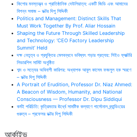
কিশোর মনস্তত্ত্ব ও প্রাতিষ্ঠানিক দেউলিয়াত্ব: একটি জিডি এবং আমাদের
বিপন্ন সমাজ – ডক্টর দিপু সিদ্দিকী
Politics and Management: Distinct Skills That
Must Work Together By Prof. Aliar Hossain
Shaping the Future Through Skilled Leadership
and Technology: ‘CEO Factory Leadership
Summit’ Held
দক্ষ নেতৃত্ব ও প্রযুক্তির মেলবন্ধনে ভবিষ্যৎ গড়ার প্রত্যয়: সিইও ফ্যাক্টরি
লিডারশিপ সামিট অনুষ্ঠিত
শব্দ ও সত্যের অবিনাশী কারিগর: অধ্যাপক আবুল কাসেম ফজলুল হক স্মরণে
– ডক্টর দিপু সিদ্দিকী
A Portrait of Erudition, Professor Dr. Niaz Ahmed:
A Beacon of Wisdom, Humanity, and National
Consciousness — Professor Dr. Dipu Siddiqui
কর্মই পরিচিতি: কৃত্রিমতার ঊর্ধ্বে সামষ্টিক কল্যাণে পার্সোনাল ব্র্যান্ডিংয়ের
গুরুত্ব – প্রফেসর ডক্টর দিপু সিদ্দিকী
আর্কাইভ