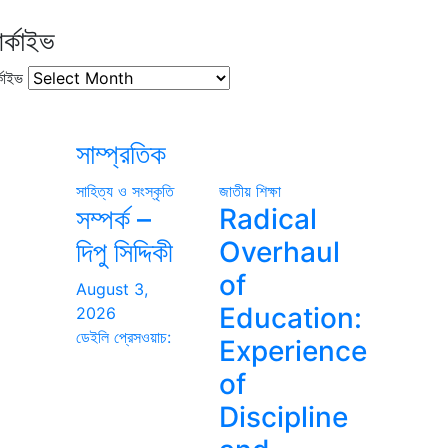
র্কাইভ
কাইভ
সাম্প্রতিক
সাহিত্য ও সংস্কৃতি
জাতীয়
শিক্ষা
সম্পর্ক –
Radical
দিপু সিদ্দিকী
Overhaul
of
August 3,
Education:
2026
ডেইলি প্রেসওয়াচ:
Experience
of
Discipline