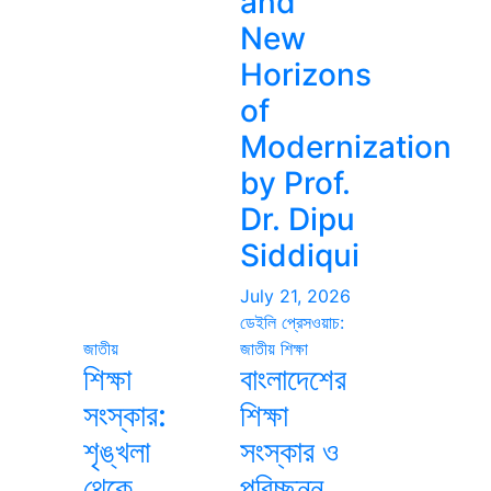
and
New
Horizons
of
Modernization
by Prof.
Dr. Dipu
Siddiqui
July 21, 2026
ডেইলি প্রেসওয়াচ:
জাতীয়
জাতীয়
শিক্ষা
শিক্ষা
বাংলাদেশের
সংস্কার:
শিক্ষা
শৃঙ্খলা
সংস্কার ও
থেকে
পরিচ্ছন্ন