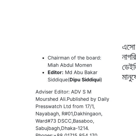
এসো 
নাগর
Chairman of the board:
ডেইল
Miah Abdul Momen
Editor:
Md Abu Bakar
মানু
Siddique(
Dipu Siddiqui
)
Adviser Editor: ADV S M
Mourshed Ali.Published by Daily
Presswatch Ltd from 17/1,
Nayabagh, R#01,Dakhingaon,
Ward#73 DSCC,Basaboo,
Sabujbagh,Dhaka-1214.
Phones:+88 01715 854 170