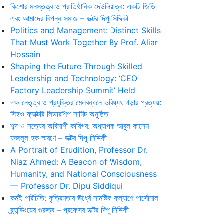
কিশোর মনস্তত্ত্ব ও প্রাতিষ্ঠানিক দেউলিয়াত্ব: একটি জিডি
এবং আমাদের বিপন্ন সমাজ – ডক্টর দিপু সিদ্দিকী
Politics and Management: Distinct Skills
That Must Work Together By Prof. Aliar
Hossain
Shaping the Future Through Skilled
Leadership and Technology: ‘CEO
Factory Leadership Summit’ Held
দক্ষ নেতৃত্ব ও প্রযুক্তির মেলবন্ধনে ভবিষ্যৎ গড়ার প্রত্যয়:
সিইও ফ্যাক্টরি লিডারশিপ সামিট অনুষ্ঠিত
শব্দ ও সত্যের অবিনাশী কারিগর: অধ্যাপক আবুল কাসেম
ফজলুল হক স্মরণে – ডক্টর দিপু সিদ্দিকী
A Portrait of Erudition, Professor Dr.
Niaz Ahmed: A Beacon of Wisdom,
Humanity, and National Consciousness
— Professor Dr. Dipu Siddiqui
কর্মই পরিচিতি: কৃত্রিমতার ঊর্ধ্বে সামষ্টিক কল্যাণে পার্সোনাল
ব্র্যান্ডিংয়ের গুরুত্ব – প্রফেসর ডক্টর দিপু সিদ্দিকী