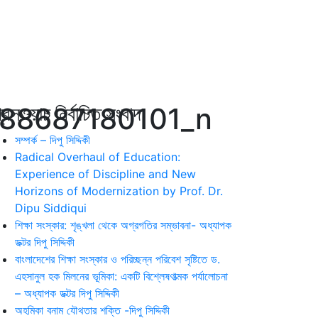
88687180101_n
রেসওয়াচ নির্বাচিত সংবাদ
সম্পর্ক – দিপু সিদ্দিকী
Radical Overhaul of Education:
Experience of Discipline and New
Horizons of Modernization by Prof. Dr.
Dipu Siddiqui
শিক্ষা সংস্কার: শৃঙ্খলা থেকে অগ্রগতির সম্ভাবনা- অধ্যাপক
ডক্টর দিপু সিদ্দিকী
বাংলাদেশের শিক্ষা সংস্কার ও পরিচ্ছন্ন পরিবেশ সৃষ্টিতে ড.
এহসানুল হক মিলনের ভূমিকা: একটি বিশ্লেষণাত্মক পর্যালোচনা
– অধ্যাপক ডক্টর দিপু সিদ্দিকী
অহমিকা বনাম যৌথতার শক্তি -দিপু সিদ্দিকী