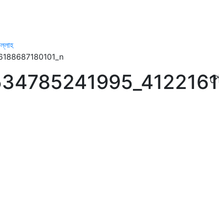
ল্লাহ
6188687180101_n
34785241995_4122161
প্