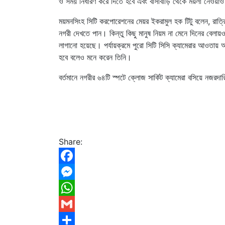
ও সময় নির্ধারণ করে দিতে হবে এবং বাসাবাড়ি থেকে ময়লা নেওয়াও
ময়মনসিংহ সিটি করপোরেশনের মেয়র ইকরামুল হক টিটু বলেন, রাত্
নগরী দেখতে পান। কিন্তু কিছু মানুষ নিয়ম না মেনে দিনের বেলা
লাগানো হয়েছে। পর্যায়ক্রমে পুরো সিটি সিসি ক্যামেরার আওতায় আ
হবে বলেও মনে করেন তিনি।
বর্তমানে নগরীর ৬৪টি স্পটে ক্লোজ সার্কিট ক্যামেরা বসিয়ে নজরদা
Share:
Facebook
Messenger
WhatsApp
Gmail