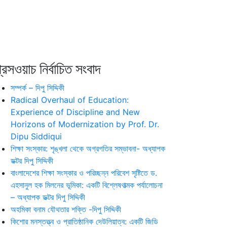
রেসওয়াচ নির্বাচিত সংবাদ
সম্পর্ক – দিপু সিদ্দিকী
Radical Overhaul of Education:
Experience of Discipline and New
Horizons of Modernization by Prof. Dr.
Dipu Siddiqui
শিক্ষা সংস্কার: শৃঙ্খলা থেকে অগ্রগতির সম্ভাবনা- অধ্যাপক
ডক্টর দিপু সিদ্দিকী
বাংলাদেশের শিক্ষা সংস্কার ও পরিচ্ছন্ন পরিবেশ সৃষ্টিতে ড.
এহসানুল হক মিলনের ভূমিকা: একটি বিশ্লেষণাত্মক পর্যালোচনা
– অধ্যাপক ডক্টর দিপু সিদ্দিকী
অহমিকা বনাম যৌথতার শক্তি -দিপু সিদ্দিকী
কিশোর মনস্তত্ত্ব ও প্রাতিষ্ঠানিক দেউলিয়াত্ব: একটি জিডি