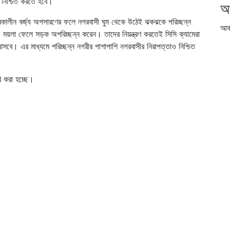
 নিশ্চিত করতে হবে।
আ
রিকালীন বর্জ্য অপসারণের ফলে নগরবাসী ঘুম থেকে উঠেই ঝকঝকে পরিচ্ছন্ন
আর্
য়ও ময়লা ফেলে সড়ক অপরিচ্ছন্ন করেন। তাদের নিয়ন্ত্রণ করতেই সিসি ক্যামেরা
সবে। এর মাধ্যমে পরিচ্ছন্ন নগরীর পাশাপাশি নগরবাসীর নিরাপত্তাও নিশ্চিত
রি করা হচ্ছে।