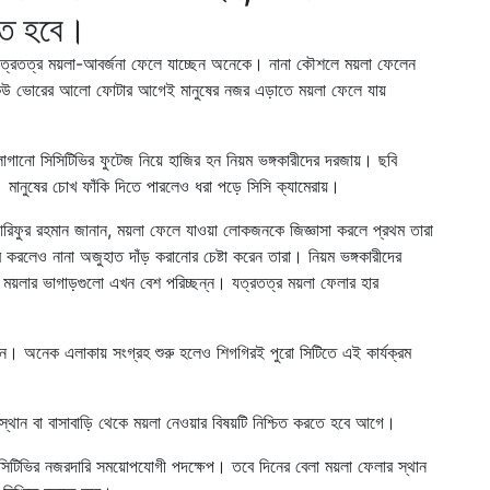
িতে হবে।
ে যত্রতত্র ময়লা-আবর্জনা ফেলে যাচ্ছেন অনেকে। নানা কৌশলে ময়লা ফেলেন
েউ ভোরের আলো ফোটার আগেই মানুষের নজর এড়াতে ময়লা ফেলে যায়
াগানো সিসিটিভির ফুটেজ নিয়ে হাজির হন নিয়ম ভঙ্গকারীদের দরজায়। ছবি
মানুষের চোখ ফাঁকি দিতে পারলেও ধরা পড়ে সিসি ক্যামেরায়।
তা আরিফুর রহমান জানান, ময়লা ফেলে যাওয়া লোকজনকে জিজ্ঞাসা করলে প্রথম তারা
 করলেও নানা অজুহাত দাঁড় করানোর চেষ্টা করেন তারা। নিয়ম ভঙ্গকারীদের
ময়লার ভাগাড়গুলো এখন বেশ পরিচ্ছন্ন। যত্রতত্র ময়লা ফেলার হার
েন। অনেক এলাকায় সংগ্রহ শুরু হলেও শিগগিরই পুরো সিটিতে এই কার্যক্রম
ট স্থান বা বাসাবাড়ি থেকে ময়লা নেওয়ার বিষয়টি নিশ্চিত করতে হবে আগে।
িটিভির নজরদারি সময়োপযোগী পদক্ষেপ। তবে দিনের বেলা ময়লা ফেলার স্থান