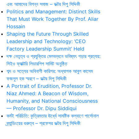
এবং আমাদের বিপন্ন সমাজ – ডক্টর দিপু সিদ্দিকী
Politics and Management: Distinct Skills
That Must Work Together By Prof. Aliar
Hossain
Shaping the Future Through Skilled
Leadership and Technology: ‘CEO
Factory Leadership Summit’ Held
দক্ষ নেতৃত্ব ও প্রযুক্তির মেলবন্ধনে ভবিষ্যৎ গড়ার প্রত্যয়:
সিইও ফ্যাক্টরি লিডারশিপ সামিট অনুষ্ঠিত
শব্দ ও সত্যের অবিনাশী কারিগর: অধ্যাপক আবুল কাসেম
ফজলুল হক স্মরণে – ডক্টর দিপু সিদ্দিকী
A Portrait of Erudition, Professor Dr.
Niaz Ahmed: A Beacon of Wisdom,
Humanity, and National Consciousness
— Professor Dr. Dipu Siddiqui
কর্মই পরিচিতি: কৃত্রিমতার ঊর্ধ্বে সামষ্টিক কল্যাণে পার্সোনাল
ব্র্যান্ডিংয়ের গুরুত্ব – প্রফেসর ডক্টর দিপু সিদ্দিকী