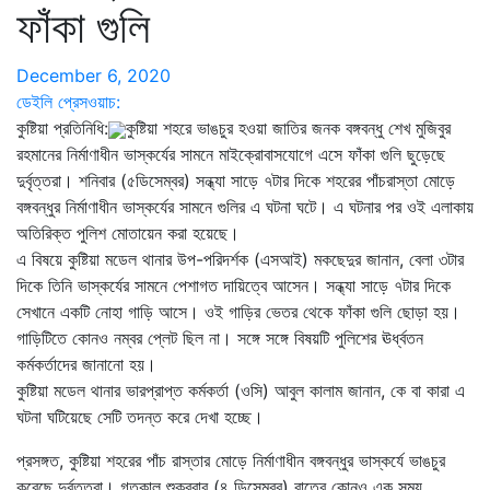
ফাঁকা গুলি
December 6, 2020
ডেইলি প্রেসওয়াচ:
কুষ্টিয়া প্রতিনিধি
:
কুষ্টিয়া শহরে ভাঙচুর হওয়া জাতির জনক বঙ্গবন্ধু শেখ মুজিবুর
রহমানের নির্মাণাধীন ভাস্কর্যের সামনে মাইক্রোবাসযোগে এসে ফাঁকা গুলি ছুড়েছে
দুর্বৃত্তরা। শনিবার (৫ডিসেম্বর) সন্ধ্যা সাড়ে ৭টার দিকে শহরের পাঁচরাস্তা মোড়ে
বঙ্গবন্ধুর নির্মাণাধীন ভাস্কর্যের সামনে গুলির এ ঘটনা ঘটে। এ ঘটনার পর ওই এলাকায়
অতিরিক্ত পুলিশ মোতায়েন করা হয়েছে।
এ বিষয়ে কুষ্টিয়া মডেল থানার উপ-পরিদর্শক (এসআই) মকছেদুর জানান, বেলা ৩টার
দিকে তিনি ভাস্কর্যের সামনে পেশাগত দায়িত্বে আসেন। সন্ধ্যা সাড়ে ৭টার দিকে
সেখানে একটি নোহা গাড়ি আসে। ওই গাড়ির ভেতর থেকে ফাঁকা গুলি ছোড়া হয়।
গাড়িটিতে কোনও নম্বর প্লেট ছিল না। সঙ্গে সঙ্গে বিষয়টি পুলিশের ঊর্ধ্বতন
কর্মকর্তাদের জানানো হয়।
কুষ্টিয়া মডেল থানার ভারপ্রাপ্ত কর্মকর্তা (ওসি) আবুল কালাম জানান, কে বা কারা এ
ঘটনা ঘটিয়েছে সেটি তদন্ত করে দেখা হচ্ছে।
প্রসঙ্গত, কুষ্টিয়া শহরের পাঁচ রাস্তার মোড়ে নির্মাণাধীন বঙ্গবন্ধুর ভাস্কর্যে ভাঙচুর
করেছে দুর্বৃত্তরা। গতকাল শুক্রবার (৪ ডিসেম্বর) রাতের কোনও এক সময়